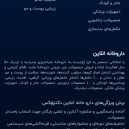
مادر و کودک
است. انعطاف پذیری قابل توجهی دارد، بنابراین می توان از این
زیبایی پوست و مو
تجهیزات پزشکی
چسب ها برای بخش های پرتحرک استفاده کرد. از طرف دیگر، با
محصولات زناشویی
وجود داشتن منافذ های بسیار زیاد، فاقد هر گونه پرز می
مکمل‌های بدنسازی
باشند در نتیجه، این عوامل موجب می شوند که نسبت به
اکسیژن و بخارآب، قابل نفوذ رفتار کنند.
چسب های حصیری در پانسمان ها و زخم های جراحی به کار
داروخانه انلاین
گرفته می شوند، همچنین مانعی برای افرادی که قصد عکس
با امکاناتی منحصر به فرد (وابسته به داروخانه شبانه‌روزی وحیدیه با نزدیک 50
برداری دارند محسوب نمی شوند زیرا اشعه ی ایکس را از خود
سال فعالیت) ارائه و فروش محصولات غیر داروئی داروخانه مانند: اقلام آرایشی و
بهداشتی (شامل انواع کرم‌ها، مرطوب کننده‌ها، شوینده‌ها، مراقبت از پوست و مو،
عبور می دهند و هیچ آسیبی به پوست یا زخم وارد نمی کنند.
دهان و دندان و …) مکمل‌ها (شامل مکمل‌های ورزشی، گیاهی، تغذیه، رژیمی،
ویتامین‌ها، کودکان و …) محصولات ارتوپدی، محصولات مادر و کودک، تجهیزات
چسب آنژیوکت
پزشکی خانگی، محصولات دیابتیک.
برای فیکس کردن انواع تزریقات، از چسب آنژیوکت استفاده
برخی ویژگی‌های دارو خانه انلاین دکترلوکس:
می گردد.
آماده پاسخگویی و مشاوره آنلاین و تلفنی رایگان جهت انتخاب راحت‌تر
محصولات.
ویژگی های مهم این چسب شامل:
تخفیف‌های دوره‌ای و جشنواره‌های مناسبتی، قرعه‌کشی‌های سیستمی