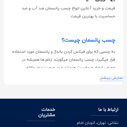
قیمت و خرید آنلاین انواع چسب پانسمان ضد آب و ضد
حساسیت با بهترین قیمت
چسب پانسمان چیست؟
به چسبی که برای فیکس کردن بانداژ و پانسمان مورد استفاده
قرار میگیرد، چسب پانسمان میگویند. زخم ها همیشه در
معرض ایجاد حساسیت هستند و در صورت بروز علائم
حساسیت زا، احتمال به تاخیر افتادن بهبودی زخم ها وجود
نمایش بیشتر
دارد. بنابراین چسب های پانسمان باید ضد حساسیت باشند تا
آلرژی برای پوست بیمار ایجاد نکند و سبب خارش زخم نگردد.
ارتباط با ما
خدمات
انواع چسب های پزشکی و کاربرد آن ها
مشتریان
نشانی: تهران، اتوبان امام
چسب ضدحساسیت