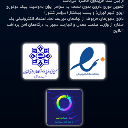
از بین شما خریداران محترم می‌باشد.
1. قابلیت نفوذپذیری بسیار بالا نسبت به هوا
تحویل فوری داروی بدون نسخه به سراسر ایران به‌وسیله پیک موتوری
(برای شهر تهران) و پست پیشتاز (سراسر کشور)
2. ضدحساسیت
دارای مجوزهای مربوطه از نهادهای ذیربط، نماد اعتماد الکترونیکی یک
3. کاملا استریل( برای جلوگیری از ورود عوامل میکروب زا )
ستاره از وزارت صنعت معدن و تجارت، مجهز به درگاه‌های امن پرداخت
4. قابل استفاده در محل تزریق آنژیوکت ها، سوندها یا
آنلاین
کاتترها و …
5. دارای پد مرکزی
چسب خونگیری
همانطور که از نامش پیداست بعد از عمل خونگیری مورد
استفاده ی افراد و پرسنل های آزمایشگاهی قرار می گیرد. در
زمان استفاده از این چسب، ابتدا اطمینان حاصل کنید که
خونریزی بند آمده باشد و سپس آن محل را با چسب خونگیری
پانسمان کنید.
برای خرید آنلاین چسب پانسمان چه کاری