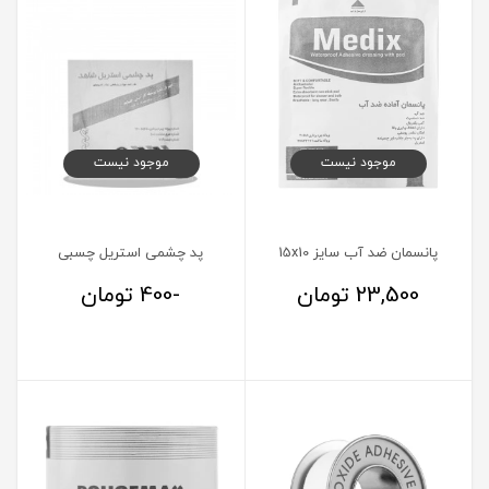
موجود نیست
موجود نیست
پانسمان ضد آب سایز 15x10
پد چشمی استریل چسبی
23,500
تومان
-400
تومان