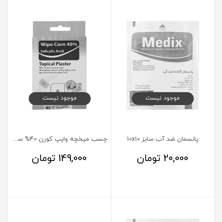
موجود نیست
موجود نیست
پانسمان ضد آب سایز 10x10
چسب میخچه وایپ کورن 40% سالسیلیک اسید 6 عدد
20,000
تومان
149,000
تومان