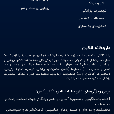
تناسب اندام
محصولات را همه ما حداقل یک بار استفاده و امتحان کرده‌ایم.
مادر و کودک
زیبایی پوست و مو
دسترسی به این حالت دهنده محبوب به نسبت سایر
تجهیزات پزشکی
محصولات حالت دهنده آسان‌تر است. امروزه در هر مغازه
محصولات زناشویی
آرایشی، بهداشتی و تمامی داروخانه‌ها این ژل را می‌توانید
مکمل‌های بدنسازی
خریداری کنید. این محصولات را بیشتر برای فیکس و ثابت
کردن حالت مو در یک جا استفاده می‌کنند
.
داروخانه انلاین
با امکاناتی منحصر به فرد (وابسته به داروخانه شبانه‌روزی وحیدیه با نزدیک 50
اسپری حالت مو
سال فعالیت) ارائه و فروش محصولات غیر داروئی داروخانه مانند: اقلام آرایشی و
بهداشتی (شامل انواع کرم‌ها، مرطوب کننده‌ها، شوینده‌ها، مراقبت از پوست و مو،
دهان و دندان و …) مکمل‌ها (شامل مکمل‌های ورزشی، گیاهی، تغذیه، رژیمی،
اسپری‌های مو یکی دیگر از محصولات حالت دهنده مو هستند
ویتامین‌ها، کودکان و …) محصولات ارتوپدی، محصولات مادر و کودک، تجهیزات
پزشکی خانگی، محصولات دیابتیک.
که به صورت مایع ارائه می‌شوند. این اسپری‌ها در دو دسته
حالت دهنده و تقویتی تقسیم می‌شوند. اسپری‌های حالت
برخی ویژگی‌های دارو خانه انلاین دکترلوکس:
دهنده را به عنوان تافت می‌شناسیم و از آن‌ها بیشتر در
آماده پاسخگویی و مشاوره آنلاین و تلفنی رایگان جهت انتخاب راحت‌تر
سالن‌های آرایشی و زیبایی استفاده می‌شود. اسپری‌های
محصولات.
تقویتی یا محافظت کننده، اسپری‌هایی هستند که به شما
تخفیف‌های دوره‌ای و جشنواره‌های مناسبتی، قرعه‌کشی‌های سیستمی