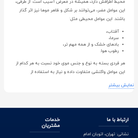
محیط اطرافش دارد، همیشه در معرض آسیب است. از طرفی،
این عوامل مضر، می‌توانند بر شکل و ظاهر موها نیز اثر گذار
باشند. این عوامل محیطی مثل:
آفتاب،
سرما،
بادهای خشک و از همه مهم تر،
رطوب هوا.
هر فردی بسته به نوع و جنس موی خود نسبت به هر کدام از
این عوامل واکنشی متفاوت داده و نیاز به استفاده از
محصولاتی مثل کرم حالت دهنده دارد. از سوی دیگر، برخی از
نمایش بیشتر
اعمال زیبایی که فرد روزانه برای داشتن موهایی خوش حالت
انجام می‌دهد، نه تنها بر سلامت، بلکه بر زیبایی آن‌ها نیز اثر
سو می‌گذارد.
ارتباط با ما
خدمات
این نوع از آسیب‌ها به دلیل سشوار کشیدن‌های بیش از حد،
مشتریان
استفاده از اتو های مو و گاهی نیز به دلیل دکلره کردن و رنگ
نشانی: تهران، اتوبان امام
کردن های مکرر پیش می آیند. این نوع از آسیب ها بعد از