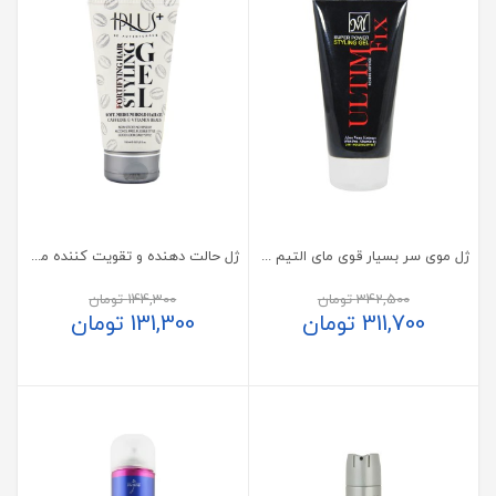
ژل موی سر بسیار قوی مای التیم فیکس 150 میلی لیتر
ژل حالت دهنده و تقویت کننده موی سر ویتامین و کافئین آی پلاس
342,500
تومان
144,300
تومان
311,700
تومان
131,300
تومان