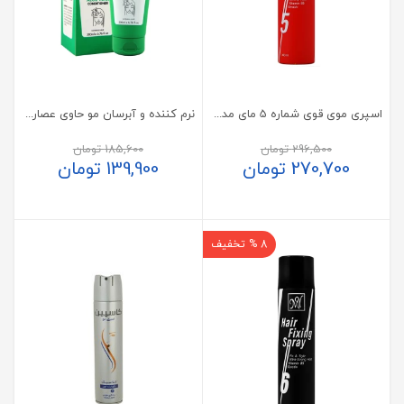
اسپری موی قوی شماره 5 مای مدل استرانگ هولد
نرم کننده و آبرسان مو حاوی عصاره آلوئه ورا اسکین شیک
296,500
تومان
185,600
تومان
270,700
تومان
139,900
تومان
8 % تخفیف