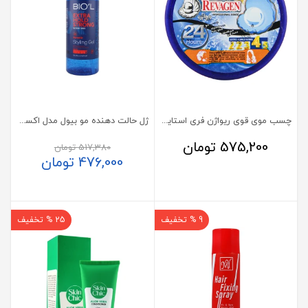
چسب موی قوی ریواژن فری استایل مکس
ژل حالت دهنده مو بیول مدل اکسترا
575,200
تومان
517,380
تومان
476,000
تومان
9 % تخفیف
25 % تخفیف