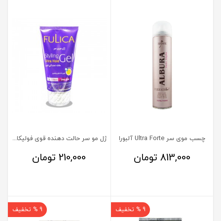
چسب موی سر Ultra Forte آلبورا
ژل مو سر حالت دهنده قوی فولیکا اولترا هولد
813,000
تومان
210,000
تومان
9 % تخفیف
9 % تخفیف