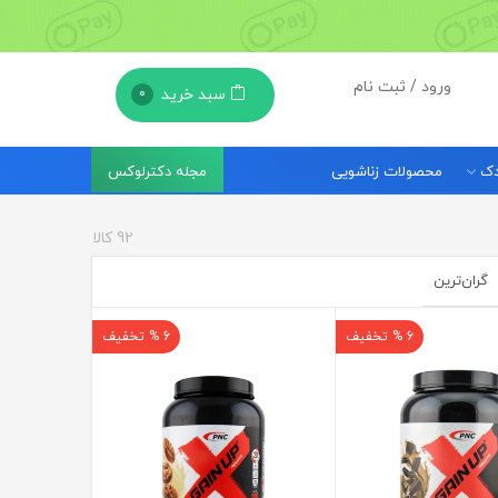
ورود / ثبت نام
سبد خرید
0
مجله دکترلوکس
ودک
محصولات زناشویی
92
کالا
گران‌ترین
6 % تخفیف
6 % تخفیف