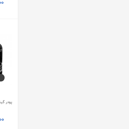
00
Milad Pharmed
های کلد | Hi Cold
فاخر | Fakher
کلامین | Collamin
هیرواتر | Hair Water
آویوال | Avival
ژوت | JUTE
نیوتیس | Newtis
کانفیدنت | Confident
نی نی لاو | Nini Love
نویا ویژن | Noya Vision
00
سولویتا | SOLOVITA