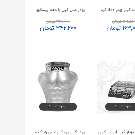
نر ویدر 1600 گرم
پودر مس گین با طعم بیسکویت ناترند 2250 گرم
175,15
تومان
367,000
تومان
163,
تومان
342,200
تومان
موجود نیست
موجود نیست
زدار گین آپ بار کارن
پودر گینر پرو کمپلکس رانتک 3000 گرمی