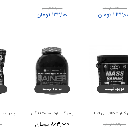
1,320,000
تومان
141,000
تومان
1,122,0
تومان
132,100
تومان
موجود نیست
موجود نیست
پودرمس گینر شکلاتی پی اند اف فارما 7 کیلوگرم
پودر گینر نوتریمد 2270 گرم
803,000
تومان
687,000
تومان
00