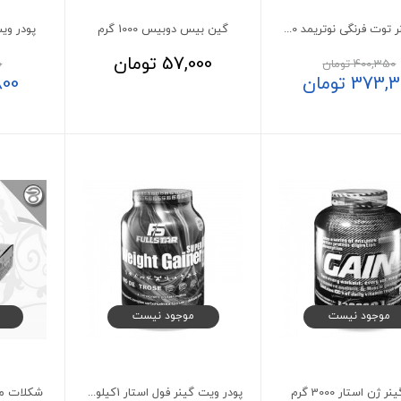
پودر گینر توت فرنگی نوتریمد 4540 گرمی
گین بیس دوبیس 1000 گرم
پودر ویت گی
57,000
تومان
400,350
تومان
0
373,3
تومان
800
موجود نیست
موجود نیست
ر ژن استار 3000 گرم
پودر ویت گینر فول استار 1کیلوگرم
شکلات مغ