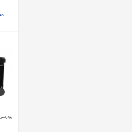
کنورت | Canvert
00
نیوساد | Newsaad
ایموشن | Emotion
لاکسا هلث
تهران دارو | Tehran Darou
آیس بال | ICE Ball
ویتالوژیک | VitaLogic
آجیکور | Agicor
تکا فارمد | Teka Pharmed
نایس فرش | Nice Fresh
هارولد | Hurold
تچرا فارمد | Tachra Pharmed
گسترش میلاد فارمد | Gostaresh