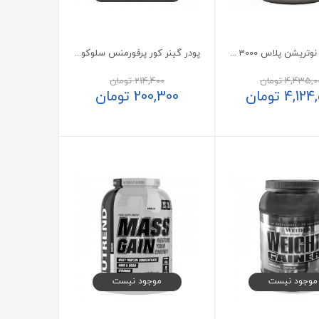
مس گینر نوتریشن پلاس 3000 گرم
پودر گینر کور پرفورمنس سلوکور با طعم وانیل 2436 گرم
4,435,0
تومان
214,400
تومان
4,124
تومان
200,300
تومان
موجود نیست
موجود نیست