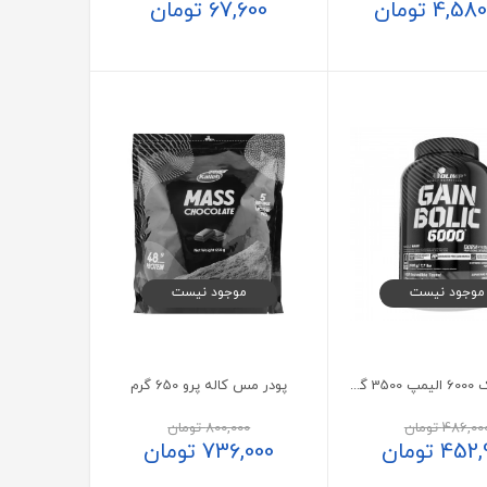
4,580
تومان
67,600
تومان
موجود نیست
موجود نیست
گین بولیک 6000 الیمپ 3500 گرم
پودر مس کاله پرو 650 گرم
486,00
تومان
800,000
تومان
452,
تومان
736,000
تومان