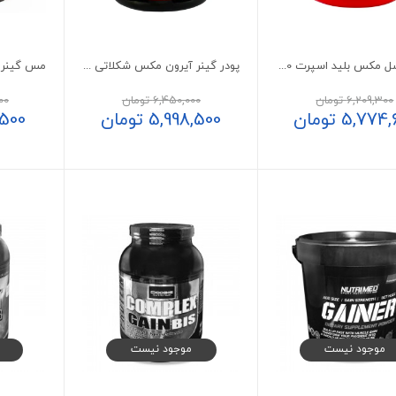
پودر ماسل مکس بلید اسپرت 4000 گرم
پودر گینر آیرون مکس شکلاتی مدل ایزی گین
6,209,300
تومان
6,450,000
تومان
00
5,774,
تومان
5,998,500
تومان
,500
موجود نیست
موجود نیست