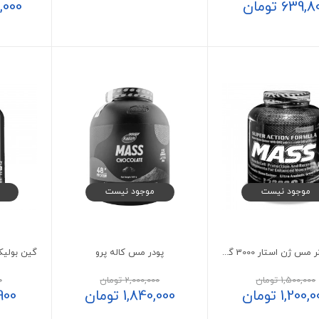
639,8
تومان
,000
موجود نیست
موجود نیست
پودر گینر مس ژن استار 3000 گرم
پودر مس کاله پرو
1,500,000
تومان
2,000,000
تومان
0
1,200,0
تومان
1,840,000
تومان
900