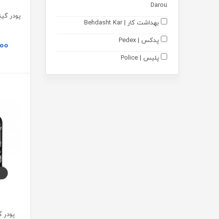
دی ای ای (DAA)
Darou
پمپ
بهداشت کار | Behdasht Kar
پدکس | Pedex
00
مادر و کودک
پلیس | Police
ارتوپدی
فورمی | 4Me
تجهیزات پزشکی
مونم || اکسیر آفرین آریا | Mooneme
محصولات زناشویی
متالایف | Metalife
رایان گستران اکسیر | Rayan
Gostaran Elixir
آکواگام | Aquagum
نوتری پاد | Nutri Pad
دکتر اید | Dr Aid
نوتری تریس | Nutritrace
پودر گین