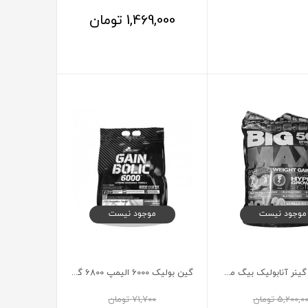
1,469,000
تومان
موجود نیست
موجود نیست
پودر ویت گینر آنابولیک بیگ مکس ماسل 5.45 کیلوگرم
گین بولیک 6000 الیمپ 6800 گرم
5,200,0
تومان
71,700
تومان