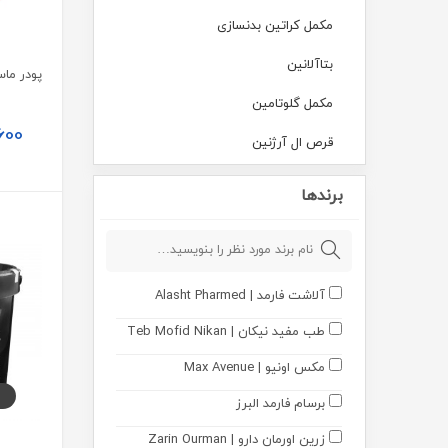
مکمل کراتین بدنسازی
بتاآلانین
مکمل گلوتامین
600
قرص ال آرژنین
پروتئین (مکمل و پودر)
برندها
کربوهیدرات
فیبر
آلاشت فارمد | Alasht Pharmed
انرژی زا
طب مفید نیکان | Teb Mofid Nikan
کافئین
مکس اونیو | Max Avenue
سی ال ای - CLA
برسام فارمد البرز
اچ ام بی - HMB
زرین اورمان دارو | Zarin Ourman