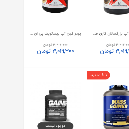
پودر گین آپ بزرگسالان کارن طعم شکلات
پودر گین آپ بیسکویت پی ان سی 1800 گرم
3,212,0
تومان
3,212,000
تومان
3,019
تومان
3,019,300
تومان
7 % تخفیف
موجود نیست