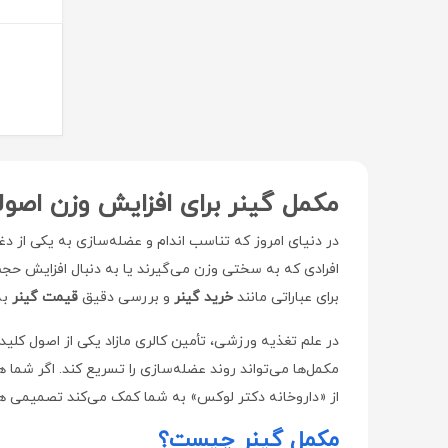
دیور | Dior
هراند | Herand
هاینز | Hinz
پرومکس | ProMax
راموفارمین | Ramofarmin
بهستان | Behestan
مکمل گینر برای افزایش وزن اصول
ویتا آریا | Vita Aria
در دنیای امروز که تناسب اندام و عضله‌سازی به یکی از دغ
سامکس | Samex
افرادی که به سختی وزن می‌گیرند یا به دنبال افزایش حج
طب رازی | Teb Razi
برای عباراتی مانند
خرید گینر
و بررسی دقیق
قیمت گینر
به
سلکشن سیتی | Selection City
در علم تغذیه ورزشی، تأمین کالری مازاد یکی از اصول کلی
نوتری فیز | Notri Fiz
مکمل‌ها می‌تواند روند عضله‌سازی را تسریع کند. اگر شما 
لایسل | liesel
از «داروخانه دکتر لوکس» به شما کمک می‌کند تصمیمی ه
اسکین شیک | Skin Chic
مکمل گینر چیست؟