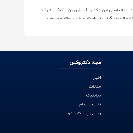
ارد. هدف اصلی این مکمل، افزایش وزن و کمک به رشد
اده از
پودر گینر
یک راهکار عملی و مؤثر محسوب
 می‌شود، باعث می‌شود بدن انرژی اضافی را به‌صورت بافت
ای ضروری باعث بهبود ریکاوری عضلات پس از تمرین
مجله دکترلوکس
اخبار
 بر عملکرد محصول تأثیر دارند. همچنین
قیمت گینر
مقالات
دیابتیک
تناسب اندام
زیبایی پوست و مو
ند
خرید گینر
تصمیم بهتری بگیرید
.