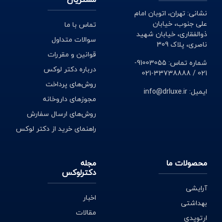
مشتریان
در دکتر لوکس شما میتوانید ارزان ترین قیمت‌ها را پیدا کنید
نشانی: تهران، اتوبان امام
و از مزایای دیگر ارسال رایگان و پرداخت درب منزل استفاده
علی جنوب، خیابان
تماس با ما
ذوالفقاری، خیابان شهید
کنید.
سوالات متداول
ناصری، پلاک 309
قوانین و مقررات
شماره تماس: 91003055-
درباره دکتر لوکس
021 / 33738888-021
روش‌های پرداخت
ایمیل: info@drluxe.ir
مجوزهای داروخانه
روش‌های ارسال سفارش
راهنمای خرید از دکتر لوکس
محصولات ما
مجله
دکترلوکس
آرایشی
اخبار
بهداشتی
مقالات
ارتوپدی