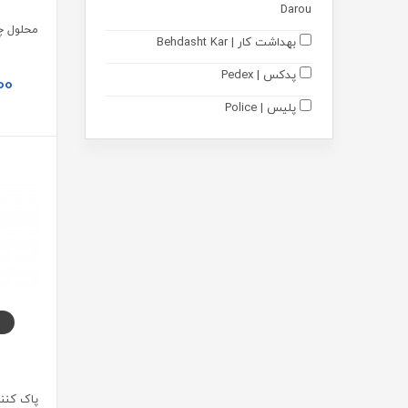
Darou
مادر و کودک
بهداشت کار | Behdasht Kar
ارتوپدی
پدکس | Pedex
00
تجهیزات پزشکی
پلیس | Police
محصولات زناشویی
فورمی | 4Me
مونم || اکسیر آفرین آریا | Mooneme
متالایف | Metalife
رایان گستران اکسیر | Rayan
Gostaran Elixir
آکواگام | Aquagum
نوتری پاد | Nutri Pad
دکتر اید | Dr Aid
نوتری تریس | Nutritrace