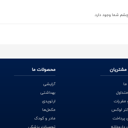
چشم شما وجود دارد.
 بهترین روش و محصولات مورد استفاده را بدست آوریم. جای تعجب نیست ک
ی شود. شما می توانید ناحیه حساس پوست نازک اطراف چشم خود را پاره ک
مشتریان
محصولات ما
ما
آرایشی
ت و پوست اطراف چشم‌ها می‌شوند، به همین دلیل توصیه می‌شود به طور مر
متداول
بهداشتی
رایش چشم بهترین راه حل برای تمیز کردن پوست اطراف چشم هستند. دکتر لوک
 مقررات
ارتوپدی
ر محصول مورد نظر خود را سفارش دهید و در کمترین زمان ممکن محصول را د
کتر لوکس
مکمل‌ها
ی محصولات پاک کننده آرایش چشم به طور رایگان در اختیار شما قرار دهند.
 پرداخت
مادر و کودک
داروخانه
تجهیزات پزشکی