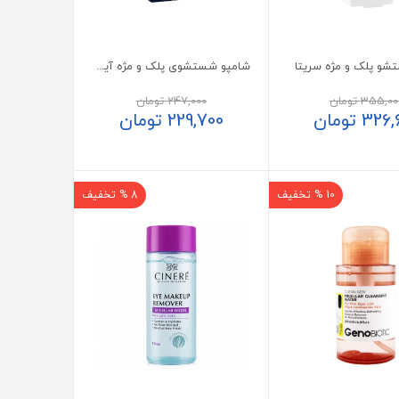
شو پلک و مژه سریتا
شامپو شستشوی پلک و مژه آیسول 125 میلی لیتر
355,00
تومان
247,000
تومان
326,
تومان
229,700
تومان
10 % تخفیف
8 % تخفیف