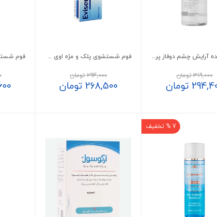
پاک کننده آرایش چشم دوفاز پرایم
فوم شستشوی پلک و مژه اوی سنستیو اویدرم
319,000
تومان
294,000
تومان
0
294,4
تومان
268,500
تومان
600
7 % تخفیف