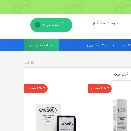
ورود / ثبت نام
سبد خرید
0
مجله دکترلوکس
ودک
محصولات زناشویی
15
کالا
گران‌ترین
7 % تخفیف
7 % تخفیف