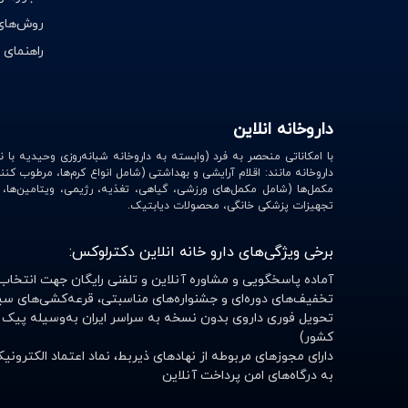
دیور | Dior
روش‌های
هراند | Herand
راهنمای 
هاینز | Hinz
پرومکس | ProMax
داروخانه انلاین
راموفارمین | Ramofarmin
بهستان | Behestan
داروخانه مانند: اقلام آرایشی و بهداشتی (شامل انواع کرم‌ها، مرطوب کنن
مکمل‌ها (شامل مکمل‌های ورزشی، گیاهی، تغذیه، رژیمی، ویتامین‌ها
ویتا آریا | Vita Aria
تجهیزات پزشکی خانگی، محصولات دیابتیک.
سامکس | Samex
برخی ویژگی‌های دارو خانه انلاین دکترلوکس:
طب رازی | Teb Razi
آماده پاسخگویی و مشاوره آنلاین و تلفنی رایگان جهت انتخاب
سلکشن سیتی | Selection City
تخفیف‌های دوره‌ای و جشنواره‌های مناسبتی، قرعه‌کشی‌های سی
تحویل فوری داروی بدون نسخه به سراسر ایران به‌وسیله پیک 
نوتری فیز | Notri Fiz
کشور)
دارای مجوزهای مربوطه از نهادهای ذیربط، نماد اعتماد الکترو
لایسل | liesel
به درگاه‌های امن پرداخت آنلاین
اسکین شیک | Skin Chic