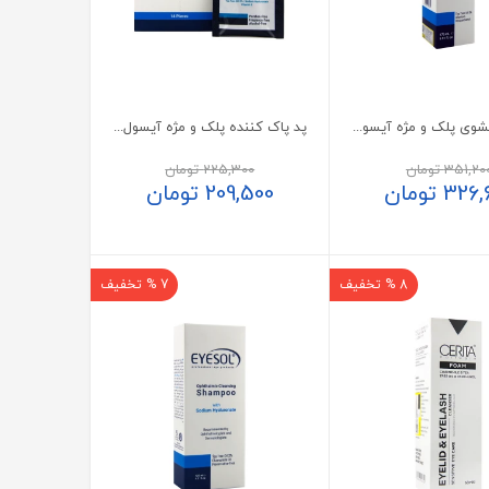
فوم شستشوی پلک و مژه آیسول 175 میلی‌لیتر
پد پاک کننده پلک و مژه آیسول 14 عدد
351,20
تومان
225,300
تومان
326,
تومان
209,500
تومان
8 % تخفیف
7 % تخفیف