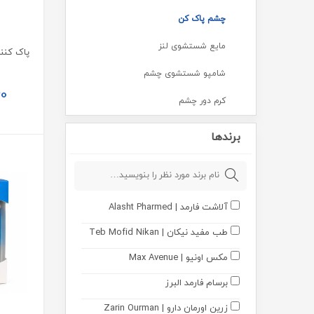
چشم پاک کن
مایع شستشوی لنز
شامپو شستشوی چشم
60
کرم دور چشم
ادکلن
برندها
مراقبت از لب
کرم موضعی
آلاشت فارمد | Alasht Pharmed
بهداشتی
طب مفید نیکان | Teb Mofid Nikan
مکمل ها
مکس اونیو | Max Avenue
مکمل های تخصصی
برسام فارمد البرز
مکمل و پودر بدنسازی
زرین اورمان دارو | Zarin Ourman