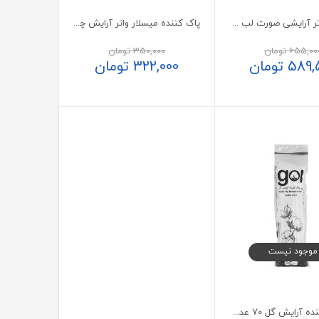
میسلار واتر آرایشی صورت لب و چشم ژنوبایوتیک پوست چرب
پاک کننده میسلار واتر آرایش چشم سینره
655,00
تومان
350,000
تومان
589,
تومان
322,000
تومان
موجود نیست
پد پاک کننده آرایش گل 70 عددی