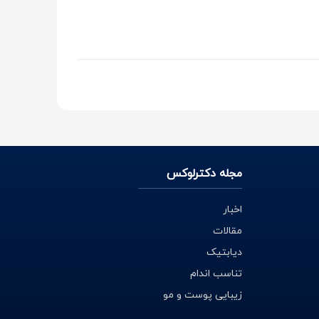
ه همه آنها در یک مورد اتفاق نظر داشتند: کشیدن یا
رده و در نهایت پوست خود را فرسوده کنید (یعنی
مجله دکترلوکس
اخبار
تب آرایشتان را پاک کنید تا آلودگی‌ها و مواد
مقالات
س با فراهم سازی بستر امن اینترنتی این امکان را
دیابتیک
رب منزل تحویل بگیرید. مشاوران سایت دکتر لوکس در
تناسب اندام
زیبایی پوست و مو