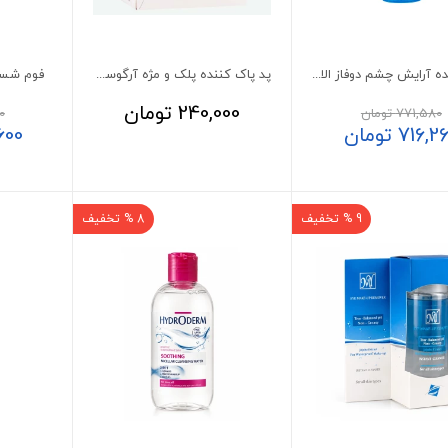
پاک کننده آرایش چشم دوفاز الارو
پد پاک کننده پلک و مژه آرگوسول 14 عدد
فوم شست
240,000
تومان
771,580
تومان
0
716,2
تومان
600
9 % تخفیف
8 % تخفیف