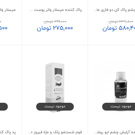
محلول چشم پاک کن دو فازی مای
پاک کننده میسلار واتر پوست حساس و تحریک پذیر هیدرودرم
637,800
تومان
299,000
تومان
0
580,4
تومان
275,000
تومان
500
موجود نیست
موجود نیست
پاک کننده آرایش چشم ایو روشه 100 میلی لیتر
فوم شستشو پلک و مژه فیروز 150 میلی لیتر