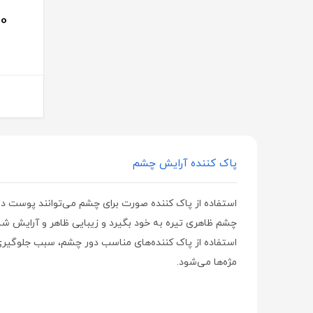
کنورت | Canvert
00
نیوساد | Newsaad
ایموشن | Emotion
لاکسا هلث
تهران دارو | Tehran Darou
آیس بال | ICE Ball
ویتالوژیک | VitaLogic
پاک کننده آرایش چشم
آجیکور | Agicor
استفاده از پاک کننده صورت برای چشم می‌توانند پوست د
تکا فارمد | Teka Pharmed
چشم ظاهری تیره به خود بگیرد و زیبایی ظاهر و آرایش شما
نایس فرش | Nice Fresh
استفاده از پاک کننده‌های مناسب دور چشم، سبب جلوگیری
هارولد | Hurold
مژه‌ها می‌شود.
تچرا فارمد | Tachra Pharmed
گسترش میلاد فارمد | Gostaresh