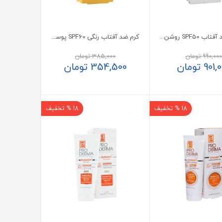
کرم ژل ضد آفتاب SPF50 روشن کننده دیکالر ساین اسکین
کرم ضد آفتاب رنگی SPF60 پوست مختلط تا چرب سی گل
990,00
تومان
385,000
تومان
901,
تومان
354,500
تومان
18 % تخفیف
18 % تخفیف