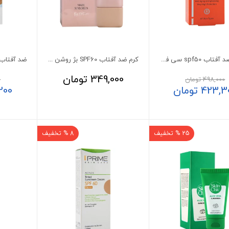
فلوئید ضد آفتاب spf50 سی فورت درمالیفت
کرم ضد آفتاب SPF60 بژ روشن مات ویت یو 50 میلی لیتر
349,000
تومان
498,000
تومان
0
423,3
تومان
200
25 % تخفیف
8 % تخفیف