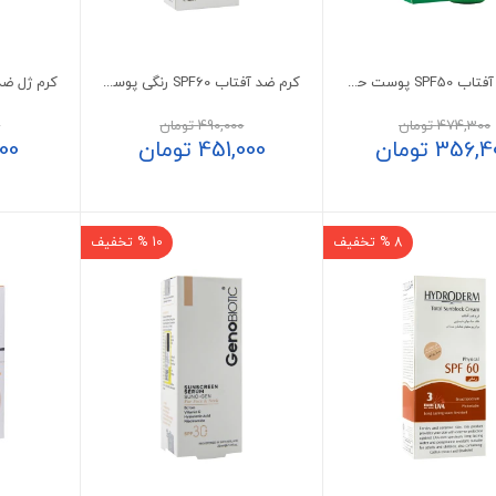
کرم ضد آفتاب SPF50 پوست حساس اسکین شیک حاوی آلوئه ورا
کرم ضد آفتاب SPF60 رنگی پوست مختلط تا چرب پرایم
474,300
تومان
490,000
تومان
0
356,4
تومان
451,000
تومان
000
8 % تخفیف
10 % تخفیف