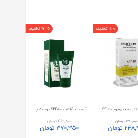
8 % تخفیف
25 % تخفیف
کرم ضد آفتاب هیدرودرم SPF 30 بی رنگ پوست معمولی و خشک 50 میلی لیتر
کرم ضد آفتاب SPF50 پوست چرب اسکین شیک حاوی روغن درخت چای
270,00
تومان
492,800
تومان
248,
تومان
370,350
تومان