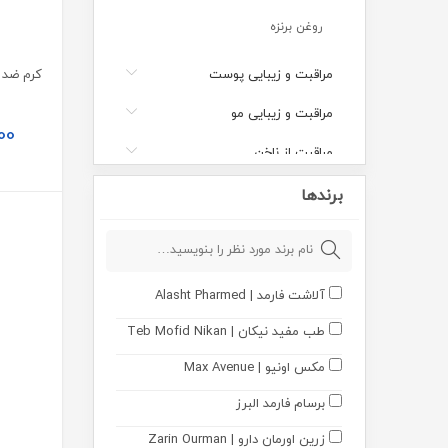
روغن برنزه
مراقبت و زیبایی پوست
مراقبت و زیبایی مو
00
مراقبت از ناخن
چشم مژه ابرو
برندها
ادکلن
مراقبت از لب
آلاشت فارمد | Alasht Pharmed
کرم موضعی
طب مفید نیکان | Teb Mofid Nikan
بهداشتی
مکس اونیو | Max Avenue
مکمل ها
برسام فارمد البرز
مکمل های تخصصی
زرین اورمان دارو | Zarin Ourman