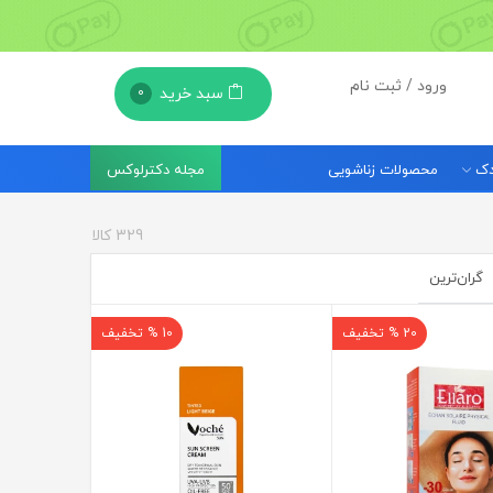
ورود / ثبت نام
سبد خرید
0
مجله دکترلوکس
ودک
محصولات زناشویی
329
کالا
گران‌ترین
20 % تخفیف
10 % تخفیف