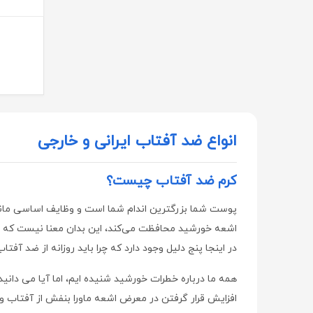
دیور | Dior
هراند | Herand
هاینز | Hinz
پرومکس | ProMax
راموفارمین | Ramofarmin
بهستان | Behestan
انواع ضد آفتاب ایرانی و خارجی
ویتا آریا | Vita Aria
سامکس | Samex
کرم ضد آفتاب چیست؟
طب رازی | Teb Razi
پوست شما بزرگترین اندام شما است و وظایف اساسی مانند 
سلکشن سیتی | Selection City
اشعه خورشید محافظت می‌کند، این بدان معنا نیست که ش
در اینجا پنج دلیل وجود دارد که چرا باید روزانه از ضد آفتا
نوتری فیز | Notri Fiz
لایسل | liesel
همه ما درباره خطرات خورشید شنیده ایم، اما آیا می دا
افزایش قرار گرفتن در معرض اشعه ماورا بنفش از آفتاب و
اسکین شیک | Skin Chic