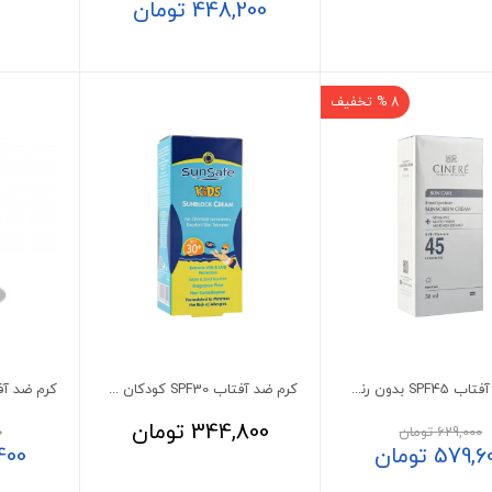
448,200
تومان
8 % تخفیف
کرم ضد آفتاب SPF45 بدون رنگ آقایان سینره
کرم ضد آفتاب SPF30 کودکان سان سیف 50 میلی لیتر
344,800
تومان
629,000
تومان
0
579,6
تومان
400