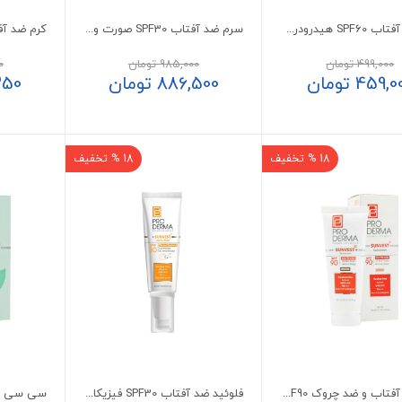
کرم ضد آفتاب SPF60 هیدرودرم بژ روشن 50 میلی لیتر
سرم ضد آفتاب SPF30 صورت و گردن ژنوبایوتیک
499,000
تومان
985,000
تومان
0
459,0
تومان
886,500
تومان
350
18 % تخفیف
18 % تخفیف
کرم ضد آفتاب و ضد چروک SPF90 رنگی پرودرما
فلوئید ضد آفتاب SPF30 فیزیکال پرودرما پوست معمولی و حساس