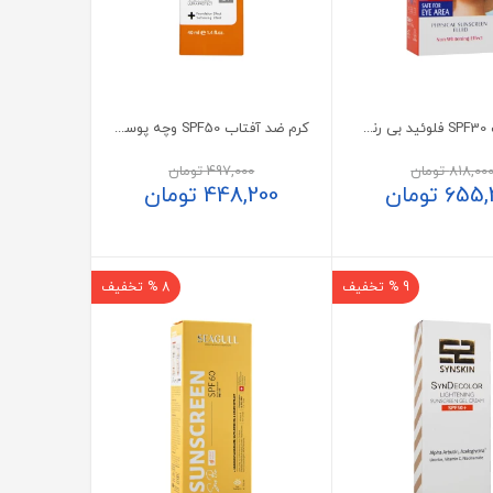
ضد آفتاب SPF30 فلوئید بی رنگ فیزیکال الارو 50 میلی لیتر
کرم ضد آفتاب SPF50 وچه پوست خشک و معمولی بژ روشن 40 میلی‌لیتر
818,00
تومان
497,000
تومان
655,
تومان
448,200
تومان
9 % تخفیف
8 % تخفیف