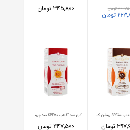
345,800
تومان
321,75
تومان
263,
تومان
کرم ضد آفتاب SPF50 روشن کننده بژ روشن سان سیف
کرم ضد آفتاب SPF50 ضد چروک بی رنگ سان سیف
397,
تومان
447,500
تومان