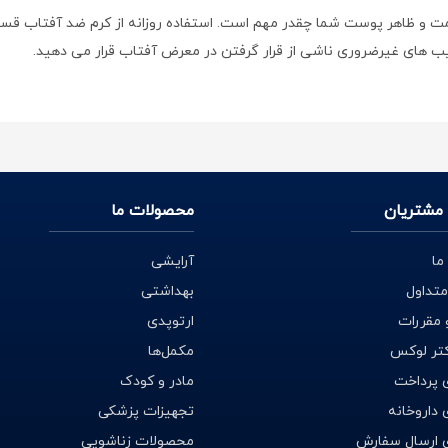
مت و ظاهر پوست شما چقدر مهم است. استفاده روزانه از کرم ضد آفتاب قس
ای غیرضروری ناشی از قرار گرفتن در معرض آفتاب قرار می دهید.
که برخی از اشعه ماورا بنفش خورشید را جذب یا منعکس می کند. این اشعه
مشتریان
محصولات ما
ما
آرایشی
ابری یا باران است، خطر ابتلا به سرطان پوست را بطور چشمگیری کاهش می دهد
متداول
بهداشتی
 مقررات
ارتوپدی
کتر لوکس
مکمل‌ها
 پرداخت
مادر و کودک
فتن در معرض فرابنفش است؟ با استفاده از ضد آفتاب، سرعت رشد چین و 
داروخانه
تجهیزات پزشکی
 ارسال سفارش
محصولات زناشویی