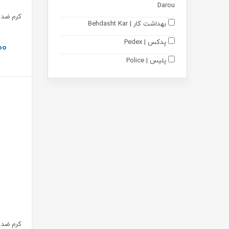
Darou
مکمل و پودر بدنسازی
بهداشت کار | Behdasht Kar
مادر و کودک
پدکس | Pedex
00
ارتوپدی
پلیس | Police
تجهیزات پزشکی
فورمی | 4Me
محصولات زناشویی
مونم || اکسیر آفرین آریا | Mooneme
متالایف | Metalife
رایان گستران اکسیر | Rayan
Gostaran Elixir
آکواگام | Aquagum
نوتری پاد | Nutri Pad
دکتر اید | Dr Aid
نوتری تریس | Nutritrace