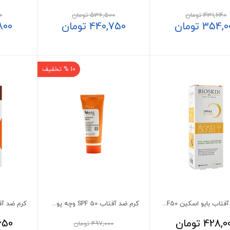
431,640
تومان
536,500
تومان
0
354,0
تومان
440,750
تومان
800
10 % تخفیف
کرم ضد آفتاب بایو اسکین SPF50 پوست چرب
کرم ضد آفتاب SPF 50 وچه پوست خشک و معمولی بژ طبیعی 40 میلی لیتر
428,0
تومان
650
497,000
تومان