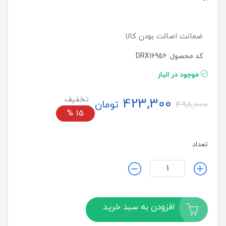
ضمانت اصالت بودن کالا
کد محصول: DRX16956
موجود در انبار
423,300
تومان
498,000
%
15
تعداد
افزودن به سبد خرید