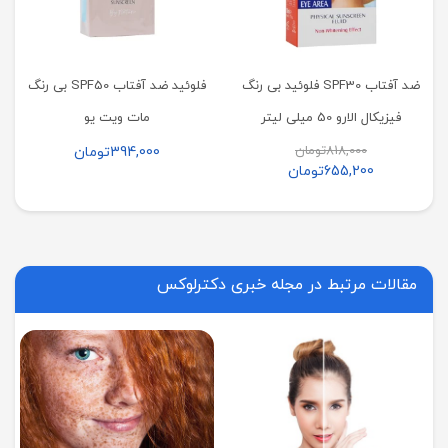
ضد آفتاب SPF30 فلوئید بی رنگ
فلوئید ضد آفتاب SPF50 بی رنگ
فیزیکال الارو 50 میلی لیتر
مات ویت یو
818,000
تومان
394,000
تومان
655,200
تومان
مقالات مرتبط در مجله خبری دکترلوکس