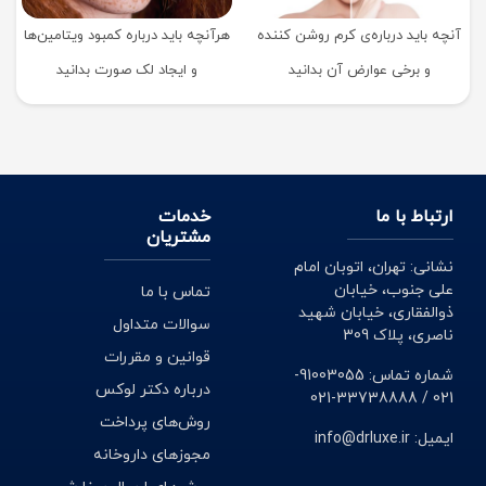
آنچه باید درباره‌ی کرم روشن کننده
هرآنچه باید درباره کمبود ویتامین‌ها‌
و برخی عوارض آن بدانید
و ایجاد لک صورت بدانید
ارتباط با ما
خدمات
مشتریان
نشانی: تهران، اتوبان امام
علی جنوب، خیابان
تماس با ما
ذوالفقاری، خیابان شهید
سوالات متداول
ناصری، پلاک 309
قوانین و مقررات
شماره تماس: 91003055-
درباره دکتر لوکس
021 / 33738888-021
روش‌های پرداخت
ایمیل: info@drluxe.ir
مجوزهای داروخانه