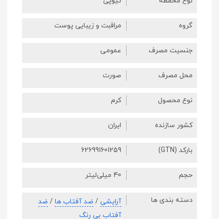
نوع محفظه
تیوپی
گروه
مراقبت و زیبایی پوست
جنسیت مصرف
عمومی
محل مصرف
صورت
نوع محصول
کرم
کشور سازنده
ایران
بارکد (GTN)
626991601259
حجم
40 میلی‌لیتر
دسته بندی ها
آرایشی
/
ضد آفتاب ها
/
ضد
آفتاب بی رنگ