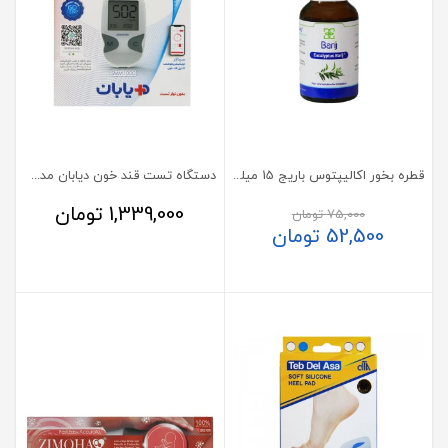
قطره بخور اکالیپتوس باریج 15 میلی لیتر
دستگاه تست قند خون دیابان مدل SMM1000
1,339,000
تومان
75,000
تومان
52,500
تومان