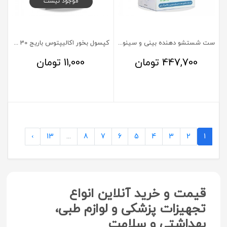
موجود نیست
ست شستشو دهنده بینی و سینوس آریو
کپسول بخور اکالیپتوس باریج 30 عددی
447,700
تومان
11,000
تومان
›
13
...
8
7
6
5
4
3
2
1
قیمت و خرید آنلاین انواع
تجهیزات پزشکی و لوازم طبی،
بهداشتی و سلامت