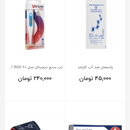
پانسمان ضد آب کارامد
تب سنج دیجیتال مدل RGO 60 آکسان
45,000
تومان
240,000
تومان