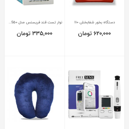
دستگاه بخور شفابخش 110
نوار تست قند فریسنس مدل FS-TS50
620,000
تومان
335,000
تومان