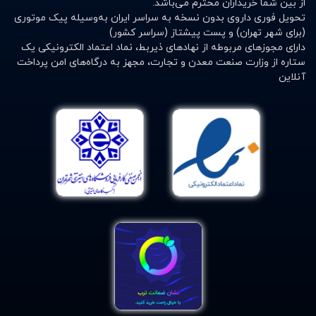
از بین شما خریداران محترم می‌باشد.
شوند.
تحویل فوری داروی بدون نسخه به سراسر ایران به‌وسیله پیک موتوری
(برای شهر تهران) و پست پیشتاز (سراسر کشور)
7.
تجهیزات بخش ها
: انواع تجهیزاتی که در بخش های مختلف
دارای مجوزهای مربوطه از نهادهای ذیربط، نماد اعتماد الکترونیکی یک
بیمارستان ها و مراکز درمانی استفاده می شوند در این گروه
ستاره از وزارت صنعت معدن و تجارت، مجهز به درگاه‌های امن پرداخت
آنلاین
قرار دارند.
8.
تجهیزات دندانپزشکی
: تجهیزات دندانپزشکی که بسیار
حساس نیز می باشند، در این گروه قرار می گیرند.
9.
طبقه بندی نشده
: هر نوع وسیله ای که در دسته بندی های
ذکر شده قرار نمی گیرند در این گروه دسته بندی می شوند.
برای خرید آنلاین تجهیزات پزشکی چه کاری
انجام دهیم؟
در داروخانه آنلاین دکتر لوکس تنوعی وسیع از محصولات
تجهیزات پزشکی برای شما گردآوری شده و شما را از بابت