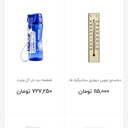
دماسنج چوبی دیواری سانتیگراد فارنهایت
قمقمه بند دار آل وایت
115,000
تومان
727,250
تومان