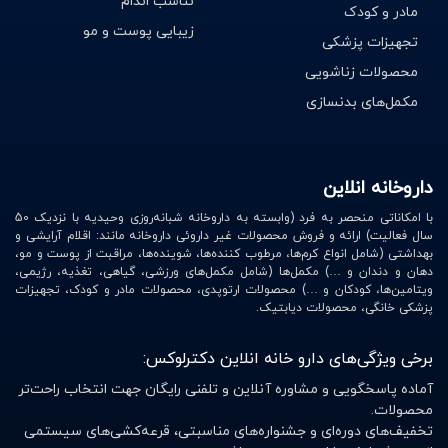
تناسب اندام
2.
وسایل عمومی
: هر نوع وسیله که عموما در درمانگاه ها و
مادر و کودک
بیمارستان ها وجود دارد به عنوان وسایل عمومی شناخته می
زیبایی پوست و مو
تجهیزات پزشکی
شوند.
محصولات زناشویی
3.
مکمل‌های بدنسازی
وسایل زنان و زایمان
: هر نوع وسیله ای که در تشخیص و
درمان انواع بیماری ها در بخش زنان و زایمان بیمارستان ها و
مطب پزشکان استفاده می شود در این گروه قرار دارند.
داروخانه انلاین
4.
تجهیزات درمانی
: هر نوع تجهیزاتی که در درمان سریع
با امکاناتی منحصر به فرد (وابسته به داروخانه شبانه‌روزی وحیدیه با نزدیک 50
بیماران در بیمارستان ها و سایر مدارک درمانی استفاده می
سال فعالیت) ارائه و فروش محصولات غیر داروئی داروخانه مانند: اقلام آرایشی و
بهداشتی (شامل انواع کرم‌ها، مرطوب کننده‌ها، شوینده‌ها، مراقبت از پوست و مو،
شود در این گروه قرار دارند.
دهان و دندان و …) مکمل‌ها (شامل مکمل‌های ورزشی، گیاهی، تغذیه، رژیمی،
ویتامین‌ها، کودکان و …) محصولات ارتوپدی، محصولات مادر و کودک، تجهیزات
5.
تجهیزات آزمایشگاهی
: هر نوع وسیله که در آزمایشگاه ها
پزشکی خانگی، محصولات دیابتیک.
برای تشخیص انواع بیماری ها استفاده می شود در این گروه
برخی ویژگی‌های دارو خانه انلاین دکترلوکس:
قرار دارند.
آماده پاسخگویی و مشاوره آنلاین و تلفنی رایگان جهت انتخاب راحت‌تر
6.
تجهیزات اتاق عمل
: هر نوع تحهیزاتی که در اتاق عمل
محصولات.
استفاده می شوند به عنوان تجهیزات اتاق عمل شناخته می
تخفیف‌های دوره‌ای و جشنواره‌های مناسبتی، قرعه‌کشی‌های سیستمی