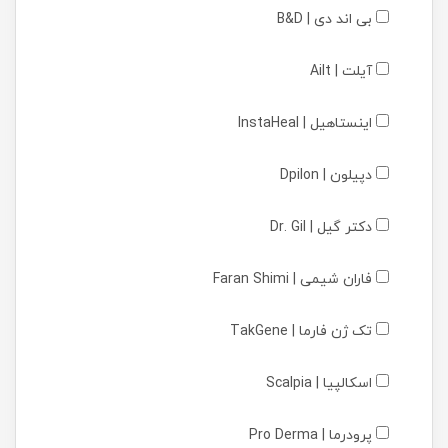
بی اند دی | B&D
آیلت | Ailt
اینستاهیل | InstaHeal
دپیلون | Dpilon
دکتر گیل | Dr. Gil
فاران شیمی | Faran Shimi
تک ژن فارما | TakGene
اسکالپیا | Scalpia
پرودرما | Pro Derma