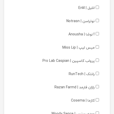
انلیل | Enlil
نوتراسن | Notrasn
آنوشا | Anousha
میس لیپ | Miss Lip
پرولب کاسپین | Pro Lab Caspian
رانتک | RunTech
رازان فارمد | Razan Farmd
کازما | Cosema
وودی سنس | Woody Sence