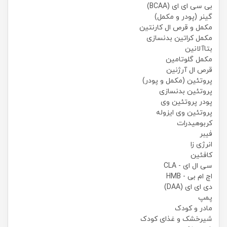
بی سی ای ای (BCAA)
گینر (پودر و مکمل)
مکمل و قرص ال کارنتین
مکمل کراتین بدنسازی
بتاآلانین
مکمل گلوتامین
قرص ال آرژنین
پروتئین (مکمل و پودر)
پروتئین بدنسازی
پودر پروتئین وی
پروتئین وی ایزوله
کربوهیدرات
فیبر
انرژی زا
کافئین
سی ال ای - CLA
اچ ام بی - HMB
دی ای ای (DAA)
پمپ
مادر و کودک
شیرخشک و غذای کودک