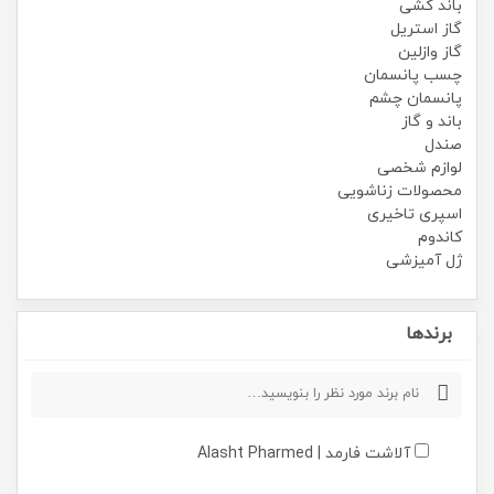
باند کشی
گاز استریل
گاز وازلین
چسب پانسمان
پانسمان چشم
باند و گاز
صندل
لوازم شخصی
محصولات زناشویی
اسپری تاخیری
کاندوم
ژل آمیزشی
برندها
آلاشت فارمد | Alasht Pharmed