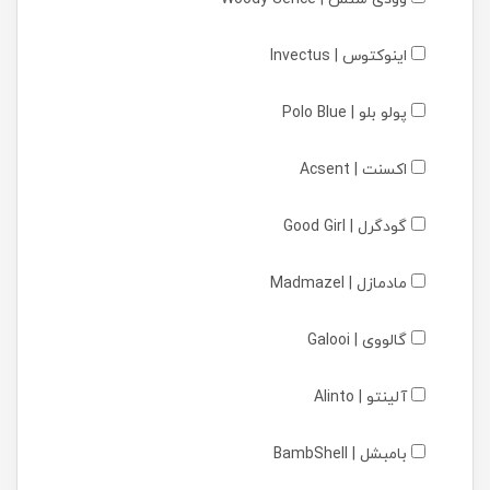
اینوکتوس | Invectus
پولو بلو | Polo Blue
اکسنت | Acsent
گودگرل | Good Girl
مادمازل | Madmazel
گالووی | Galooi
آلینتو | Alinto
بامبشل | BambShell