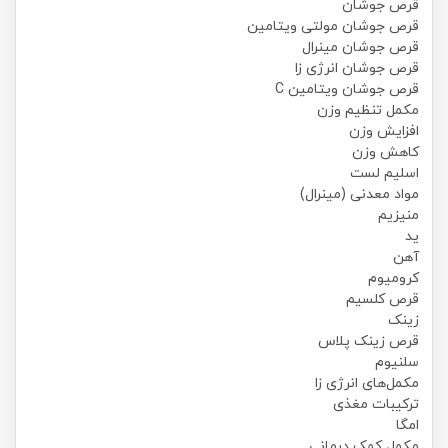
قرص جوشان
قرص جوشان مولتی ویتامین
قرص جوشان مینرال
قرص جوشان انرژی زا
قرص جوشان ویتامین C
مکمل تنظیم وزن
افزایش وزن
کاهش وزن
اسلیم لست
مواد معدنی (مینرال)
منیزیم
ید
آهن
کرومیوم
قرص کلسیم
زینک
قرص زینک پلاس
سلنیوم
مکمل‌های انرژی زا
ترکیبات مغذی
امگا
مکمل کمک درمانی