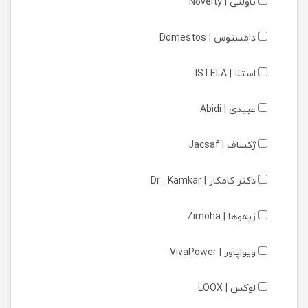
ناولتی | Novelty
دامستوس | Domestos
استلا | ISTELA
عبیدی | Abidi
ژکساف | Jacsaf
دکتر کامکار | Dr . Kamkar
زیموها | Zimoha
ویواپاور | VivaPower
لوکس | LOOX