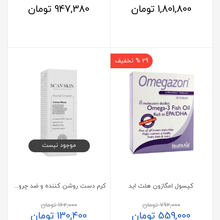
1,801,800
تومان
947,380
تومان
29 % تخفیف
موجود نیست
کپسول امگازون هلث اید
کرم دست روشن کننده و ضد چروک اسکن اسکین 50 میلی لیتر
792,000
تومان
162,000
تومان
559,000
تومان
130,400
تومان