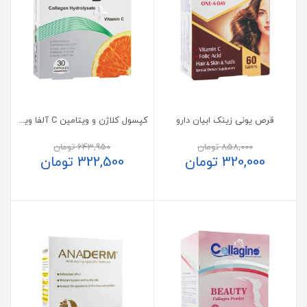
قرص یونی زینک ابیان دارو
کپسول کلاژن و ویتامین C آلفا ویتامینز 30 عدد
858,000
تومان
643,950
تومان
320,000
تومان
322,500
تومان