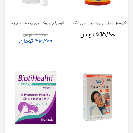
کپسول کلاژن و ویتامین سی مگنوم ویتامینز
کرم رفع چروک‌ های پنجه کلاغی دور چشم ژیناژن 15 میل
595,200
تومان
683,750
تومان
410,200
تومان