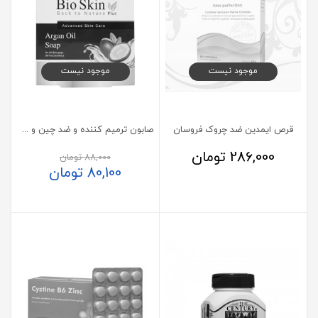
موجود نیست
موجود نیست
قرص ایمدین ضد چروک فروسان
صابون ترمیم کننده و ضد چین و چروک آرگان بایو اسکین 100 گرم
286,000
تومان
88,000
تومان
80,100
تومان