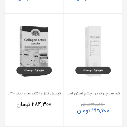
موجود نیست
موجود نیست
کرم ضد چروک دور چشم اسکن اسکین 20 میلی لیتر
کپسول کلاژن اکتیو سان لایف 30 عدد
284,300
تومان
268,550
تومان
215,600
تومان