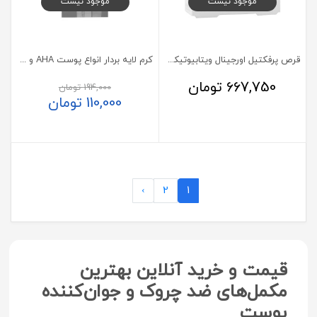
موجود نیست
موجود نیست
قرص پرفکتیل اورجینال ویتابیوتیکس
کرم لایه بردار انواع پوست AHA و عصاره گیاهی Orifoliat اوری فاب
667,750
تومان
194,000
تومان
110,000
تومان
›
2
1
قیمت و خرید آنلاین بهترین
مکمل‌های ضد چروک و جوان‌کننده
پوست