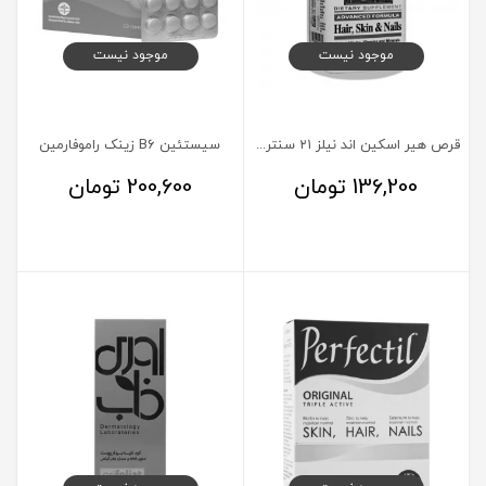
موجود نیست
موجود نیست
قرص هیر اسکین اند نیلز ۲۱ سنتری 50 عدد
سیستئین B6 زینک راموفارمین
136,200
تومان
200,600
تومان