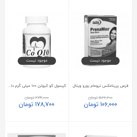
موجود نیست
موجود نیست
قرص پرینامکس نیومام یورو ویتال
کپسول کو کیوتن 100 میلی گرم دانا 50 عدد
522,200
تومان
274,000
تومان
106,000
تومان
178,700
تومان