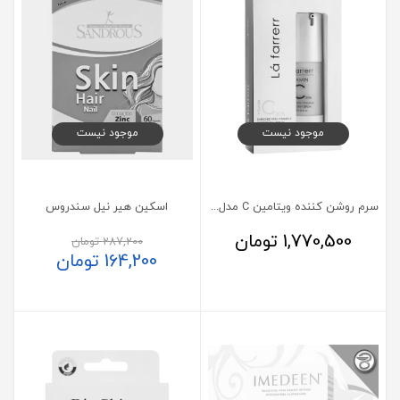
موجود نیست
موجود نیست
سرم روشن کننده ویتامین C مدل 20% لافارر
اسکین هیر نیل سندروس
1,770,500
تومان
287,200
تومان
164,200
تومان