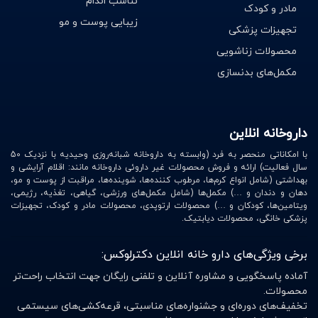
تناسب اندام
مادر و کودک
هستند که باعث فرسوده شدن سلول‌های پوستی می‌‌شوند.
زیبایی پوست و مو
تجهیزات پزشکی
3. روغن GLA
محصولات زناشویی
روغن GLA یا روغن گاما-لینولئیک اسید gamma-Linolenic
مکمل‌های بدنسازی
acid حاوی اسید چرب امگا 6 است. مصرف قرص امگا 6 مانند
امگا 3 باعث سلامت و جوانسازی پوست می‌شود. با این حال
بدن این اسید چرب را تولید نمی‌‌کند. بنابراین برای داشتن
داروخانه انلاین
پوستی سالم بهتر است این اسید چرب به صورت خوراکی وارد
با امکاناتی منحصر به فرد (وابسته به داروخانه شبانه‌روزی وحیدیه با نزدیک 50
بدن شود. GLA به طور عمده در روغن ‌های گیاهی مانند روغن
سال فعالیت) ارائه و فروش محصولات غیر داروئی داروخانه مانند: اقلام آرایشی و
بهداشتی (شامل انواع کرم‌ها، مرطوب کننده‌ها، شوینده‌ها، مراقبت از پوست و مو،
گل مغربی، گل ‌گاو زبان و سیاه دانه یافت می‌‌شود.
دهان و دندان و …) مکمل‌ها (شامل مکمل‌های ورزشی، گیاهی، تغذیه، رژیمی،
ویتامین‌ها، کودکان و …) محصولات ارتوپدی، محصولات مادر و کودک، تجهیزات
4. زینک و کلسیم
پزشکی خانگی، محصولات دیابتیک.
زینک و کلسیم هر دو از جمله مواد معدنی ضروری برای سلامت
برخی ویژگی‌های دارو خانه انلاین دکترلوکس:
بدن هستند. زینک وظیفه حفظ ساختار بافت‌ها و سلول ‌‌ها را
آماده پاسخگویی و مشاوره آنلاین و تلفنی رایگان جهت انتخاب راحت‌تر
برعهده دارد. به همین دلیل مصرف روزانه زینک باعث از بین
محصولات.
رفتن چروک‌ها و جوان‌تر شدن پوست می‌‌شود. کلسیم ماده‌‌ای
تخفیف‌های دوره‌ای و جشنواره‌های مناسبتی، قرعه‌کشی‌های سیستمی