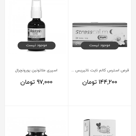
موجود نیست
موجود نیست
قرص استرس کالم نایت ناتیریس 30 عدد
اسپری ملاتونین یورونچرال
144,200
تومان
97,000
تومان