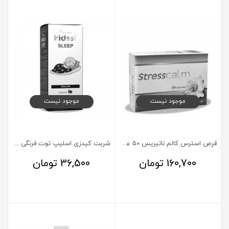
موجود نیست
موجود نیست
قرص استرس کالم ناتیریس 50 عددی
شربت کیدزی اسلیپ توت فرنگی دایونیکس فارما 150 میلی لیتر
160,700
تومان
36,500
تومان