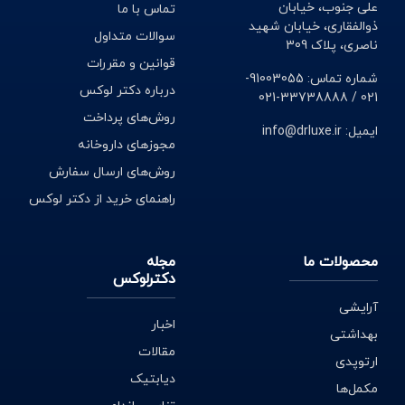
علی جنوب، خیابان
برشمرد:
تماس با ما
ذوالفقاری، خیابان شهید
سوالات متداول
ناصری، پلاک 309
کاهش زمان انتظار برای به خواب رفتن
قوانین و مقررات
افزایش مدت خواب
شماره تماس: 91003055-
کاهش تعداد بیدار شدن در طول زمان خواب
درباره دکتر لوکس
021 / 33738888-021
بهبود کیفیت خواب
روش‌های پرداخت
ایمیل: info@drluxe.ir
مجوزهای داروخانه
عوارض مکمل تنظیم خواب
روش‌های ارسال سفارش
راهنمای خرید از دکتر لوکس
شایع‌ترین عوارض قرص خواب آور عبارت است از:
احساس سوزش یا سوزن‌سوزن شدن دست‌ها، پاها و
محصولات ما
مجله
بازوها
دکترلوکس
افزایش یا کاهش اشتها
آرایشی
یبوست
اخبار
اسهال
بهداشتی
مشکل در حفظ تعادل
مقالات
ارتوپدی
سرگیجه
دیابتیک
احساس خواب‌آلودگی در طول روز
مکمل‌ها
خشکی دهان و گلو