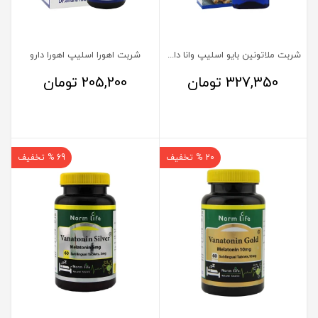
شربت ملاتونین بایو اسلیپ وانا دارو گستر
شربت اهورا اسلیپ اهورا دارو
327,350
تومان
205,200
تومان
20 % تخفیف
69 % تخفیف