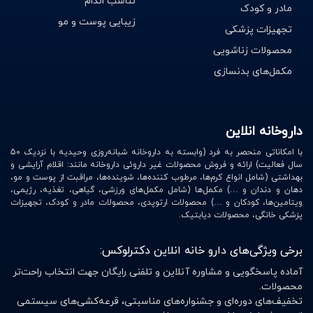
تناسب اندام
مادر و کودک
نفخ
زیبایی پوست و مو
سردرد
تجهیزات پزشکی
سوزش معده
محصولات زناشویی
اختلال در عملکردهای روزانه
مکمل‌های بدنسازی
اختلال در حافظه و تمرکز
معده درد
لرزش غیرقابل‌کنترل برخی از اعضاء بدن
رویاهای غیرمعمول
داروخانه انلاین
ضعف
با امکاناتی منحصر به فرد (وابسته به داروخانه شبانه‌روزی وحیدیه با نزدیک 50
سال فعالیت) ارائه و فروش محصولات غیر داروئی داروخانه مانند: اقلام آرایشی و
بهداشتی (شامل انواع کرم‌ها، مرطوب کننده‌ها، شوینده‌ها، مراقبت از پوست و مو،
دهان و دندان و …) مکمل‌ها (شامل مکمل‌های ورزشی، گیاهی، تغذیه، رژیمی،
ویتامین‌ها، کودکان و …) محصولات ارتوپدی، محصولات مادر و کودک، تجهیزات
پزشکی خانگی، محصولات دیابتیک.
برخی ویژگی‌های دارو خانه انلاین دکترلوکس:
آماده پاسخگویی و مشاوره آنلاین و تلفنی رایگان جهت انتخاب راحت‌تر
محصولات.
تخفیف‌های دوره‌ای و جشنواره‌های مناسبتی، قرعه‌کشی‌های سیستمی