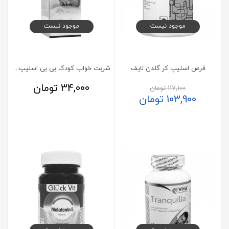
موجود نیست
موجود نیست
قرص اسلیپ کر گلدن لایف
شربت خواب کودک بی بی اسلیپ آرشام دارو 120 میلی لیتر
34,000
تومان
117,100
تومان
103,900
تومان