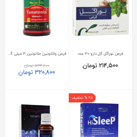
قرص نوراگل گل دارو 30 عدد
قرص واناتونین ملاتونین 3 میلی گرم نورم لایف 60 عدد
214,500
تومان
534,600
تومان
320,800
تومان
28 % تخفیف