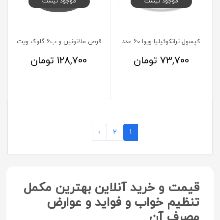
موجود نیست
موجود نیست
کپسول ترانکوئیلیا ویوا 60 عدد
قرص ملاتونین و ب6 گلوک ویت
73,700
تومان
128,700
تومان
›
2
1
قیمت و خرید آنلاین بهترین مکمل
تنظیم خواب و فواید و عوارض
مصرف آن