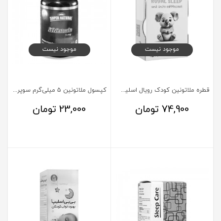
موجود نیست
موجود نیست
قطره ملاتونین کودک رویال اسلیپ وانا دارو
کپسول ملاتونین 5 میلی‌گرم سوپر نچرال 60 عدد
74,900
تومان
23,000
تومان