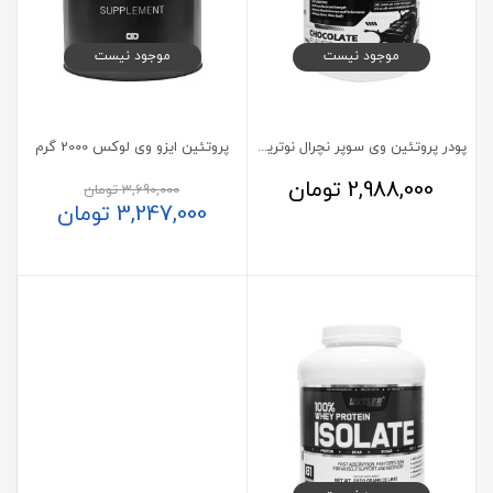
موجود نیست
موجود نیست
پودر پروتئین وی سوپر نچرال نوتریشن SNN وزن 2002 گرم
پروتئین ایزو وی لوکس 2000 گرم
2,988,000
تومان
3,690,000
تومان
3,247,000
تومان