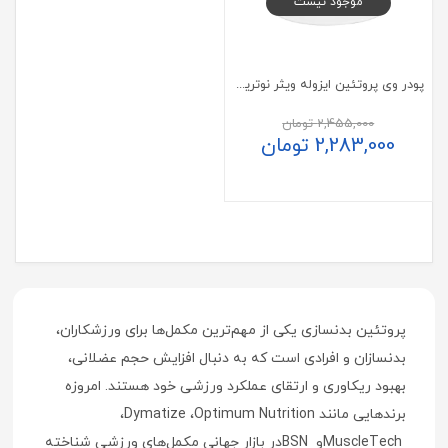
موجود نیست
پودر وی پروتئین ایزوله ویثر نوتریشن 2270 گرم
2,455,000
تومان
2,283,000
تومان
پروتئین بدنسازی یکی از مهم‌ترین مکمل‌ها برای ورزشکاران،
بدنسازان و افرادی است که به دنبال افزایش حجم عضلانی،
بهبود ریکاوری و ارتقای عملکرد ورزشی خود هستند. امروزه
برندهایی مانند
Optimum Nutrition
،
Dymatize
،
MuscleTech
و
BSN
در بازار جهانی مکمل‌های ورزشی شناخته