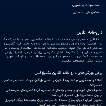
محصولات زناشویی
بعد از تمرین است. در مقابل، پروتئین کازئین به آرامی جذب
مکمل‌های بدنسازی
می‌شود و بیشتر برای مصرف قبل از خواب توصیه می‌شود.
برخی محصولات نیز ترکیبی از چند نوع پروتئین هستند تا در
طول روز آمینواسیدهای مورد نیاز بدن را تامین کنند
.
داروخانه انلاین
یکی از مهم‌ترین دلایل محبوبیت پروتئین بدنسازی، کمک به
با امکاناتی منحصر به فرد (وابسته به داروخانه شبانه‌روزی وحیدیه با نزدیک 50
افزایش حجم خشک عضلات است. زمانی که بدن مقدار کافی
سال فعالیت) ارائه و فروش محصولات غیر داروئی داروخانه مانند: اقلام آرایشی و
بهداشتی (شامل انواع کرم‌ها، مرطوب کننده‌ها، شوینده‌ها، مراقبت از پوست و مو،
پروتئین دریافت کند، فرآیند سنتز پروتئین عضلانی بهتر
دهان و دندان و …) مکمل‌ها (شامل مکمل‌های ورزشی، گیاهی، تغذیه، رژیمی،
انجام می‌شود و بدن سریع‌تر عضله می‌سازد. همچنین دریافت
ویتامین‌ها، کودکان و …) محصولات ارتوپدی، محصولات مادر و کودک، تجهیزات
پزشکی خانگی، محصولات دیابتیک.
پروتئین کافی از خستگی عضلانی جلوگیری کرده و استقامت
ورزشکار را افزایش می‌دهد
.
برخی ویژگی‌های دارو خانه انلاین دکترلوکس:
در داروخانه دکتر لوکس انواع مکمل‌های پروتئینی از برندهای
آماده پاسخگویی و مشاوره آنلاین و تلفنی رایگان جهت انتخاب راحت‌تر
محصولات.
معتبر ارائه می‌شود تا ورزشکاران بتوانند با اطمینان خاطر
تخفیف‌های دوره‌ای و جشنواره‌های مناسبتی، قرعه‌کشی‌های سیستمی
محصول مورد نیاز خود را انتخاب کنند. انتخاب یک پروتئین
از بین شما خریداران محترم می‌باشد.
بدنسازی اصل و باکیفیت اهمیت زیادی دارد، زیرا محصولات
تحویل فوری داروی بدون نسخه به سراسر ایران به‌وسیله پیک موتوری
(برای شهر تهران) و پست پیشتاز (سراسر کشور)