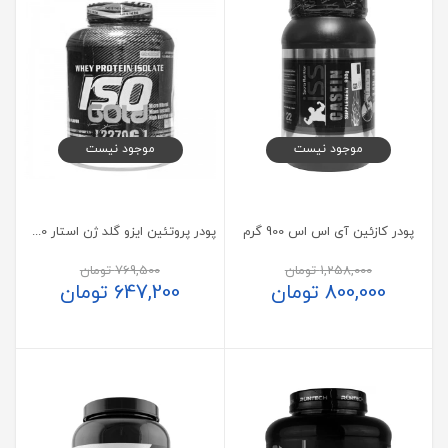
موجود نیست
موجود نیست
پودر کازئین آی اس اس 900 گرم
پودر پروتئین ایزو گلد ژن استار 2270 گرم
1,258,000
تومان
769,500
تومان
800,000
تومان
647,200
تومان