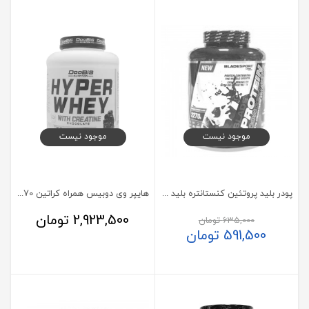
موجود نیست
موجود نیست
پودر بلید پروتئین کنستانتره بلید اسپورت 2270 گرم
هایپر وی دوبیس همراه کراتین 2270 گرم
2,923,500
تومان
635,000
تومان
591,500
تومان