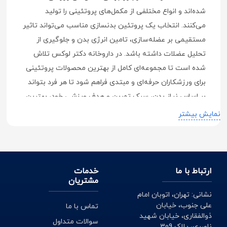
شده‌اند و انواع مختلفی از مکمل‌های پروتئینی را تولید
می‌کنند. انتخاب یک پروتئین بدنسازی مناسب می‌تواند تاثیر
مستقیمی بر عضله‌سازی، تامین انرژی بدن و جلوگیری از
تحلیل عضلات داشته باشد. در داروخانه دکتر لوکس تلاش
شده است تا مجموعه‌ای کامل از بهترین محصولات پروتئینی
برای ورزشکاران حرفه‌ای و مبتدی فراهم شود تا هر فرد بتواند
بر اساس نیاز بدن، سبک تمرین و هدف ورزشی خود، بهترین
انتخاب را داشته باشد. استفاده صحیح از پروتئین بدنسازی
نمایش بیشتر
نه تنها باعث رشد عضلات می‌شود، بلکه در افزایش قدرت
بدنی، حفظ سلامت عضلات و تسریع روند بازسازی بافت‌های
بدن نیز نقش کلیدی دارد
.
ارتباط با ما
خدمات
پروتئین بدنسازی چیست و چه نقشی
مشتریان
در عضله‌سازی دارد؟
نشانی: تهران، اتوبان امام
علی جنوب، خیابان
تماس با ما
پروتئین بدنسازی نوعی مکمل غذایی است که با هدف تامین
ذوالفقاری، خیابان شهید
سوالات متداول
پروتئین مورد نیاز بدن ورزشکاران تولید می‌شود. بدن انسان
ناصری، پلاک 309