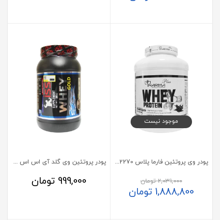
موجود نیست
پودر وی پروتئین فارما پلاس 2270 گرم
پودر پروتئین وی گلد آی اس اس 900 گرم
999,000
تومان
2,031,000
تومان
1,888,800
تومان