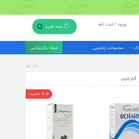
ورود / ثبت نام
سبد خرید
0
مجله دکترلوکس
ودک
محصولات زناشویی
27
کالا
گران‌ترین
51 % تخفیف