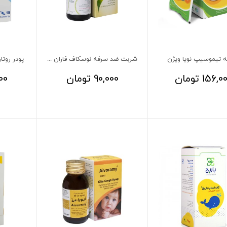
 تیموسیپ نویا ویژن
شربت ضد سرفه نوسکاف فاران شیمی 100 میلی لیتر
پودر روتارین
156,0
تومان
90,000
تومان
00