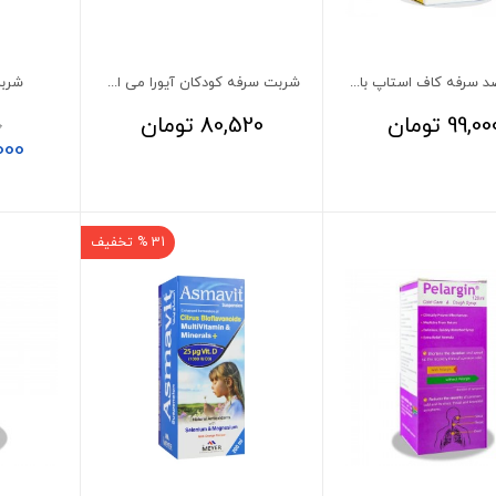
شربت ضد سرفه کاف استاپ باریج 60 میلی لیتر
شربت سرفه کودکان آیورا می اهورا دارو
شربت
99,00
تومان
80,520
تومان
0
000
31 % تخفیف