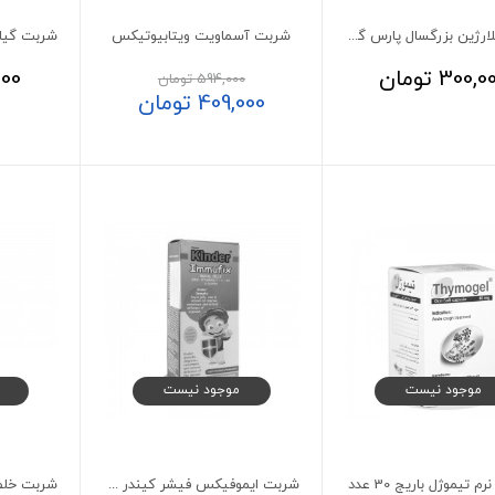
شربت پلارژین بزرگسال پارس گیتا دارو 120 میلی لیتر
شربت آسماویت ویتابیوتیکس
300,0
تومان
000
594,000
تومان
409,000
تومان
موجود نیست
موجود نیست
 تیموژل باریج 30 عدد
شربت ایموفیکس فیشر کیندر 150میلی لیتر