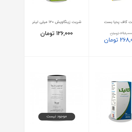
 کاف پدیا بست
شربت زینگاویش 120 میلی لیتر
126,000
تومان
298,00
تومان
268,
تومان
موجود نیست