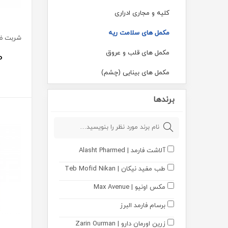
کلیه و مجاری ادراری
مکمل های سلامت ریه
مکمل های قلب و عروق
0
مکمل های بینایی (چشم)
تقویت سیستم ایمنی بدن
برندها
سلامت کبد
سرماخوردگی و آنفلوآنزا
آلاشت فارمد | Alasht Pharmed
سلامت مغز و اعصاب
طب مفید نیکان | Teb Mofid Nikan
مکمل های گوارش
مکس اونیو | Max Avenue
ضد چروک و جوانساز
برسام فارمد البرز
مکمل های پروستات
زرین اورمان دارو | Zarin Ourman