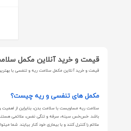
دیور | Dior
هراند | Herand
هاینز | Hinz
پرومکس | ProMax
راموفارمین | Ramofarmin
بهستان | Behestan
قیمت و خرید آنلاین مکمل سلام
ویتا آریا | Vita Aria
قیمت و خرید آنلاین مکمل سلامت ریه و تنفسی با بهتری
سامکس | Samex
طب رازی | Teb Razi
مکمل های تنفسی و ریه چیست؟
سلکشن سیتی | Selection City
نوتری فیز | Notri Fiz
سلامت ریه مساویست با سلامت بدن، بنابراین از اهمیت ویژ
لایسل | liesel
باشد. خس‌خس سینه، سرفه و تنگی نفس، علائمی هستند که بیما
علائم را کنترل کنند و با بیماری خود کنار بیایند. شما م
اسکین شیک | Skin Chic