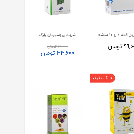
 قائم دارو 10 ساشه
شربت پروسپیتان رازک
99,0
تومان
69,000
تومان
33,600
تومان
10 % تخفیف