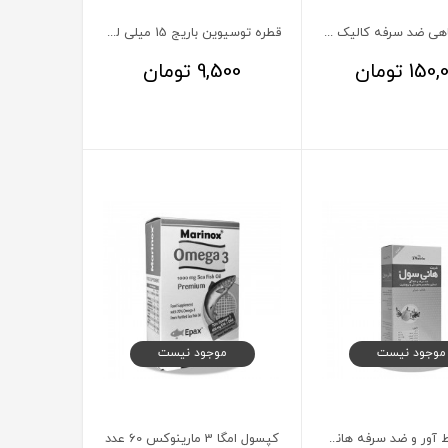
شربت گیاهی ضد سرفه کالیک نوتک فار
قطره توسیوین باریج 15 میلی لیتر
150,
تومان
9,500
تومان
موجود نیست
موجود نیست
شربت خلط آور و ضد سرفه هانی سول پلانتا 120 میلی لیتر
کپسول امگا 3 مارینوکس 60 عدد