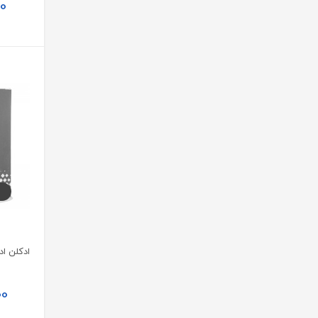
0
Milad Pharmed
های کلد | Hi Cold
فاخر | Fakher
کلامین | Collamin
هیرواتر | Hair Water
آویوال | Avival
ژوت | JUTE
نیوتیس | Newtis
کانفیدنت | Confident
نی نی لاو | Nini Love
نویا ویژن | Noya Vision
00
سولویتا | SOLOVITA