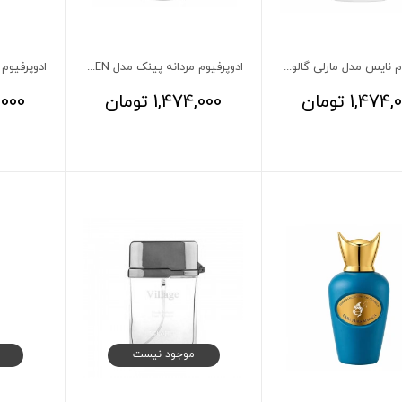
ادوپرفیوم نایس مدل مارلی گالووی
ادوپرفیوم مردانه پینک مدل 212MEN کارولینا هررا
1,474,
تومان
1,474,000
تومان
,000
موجود نیست