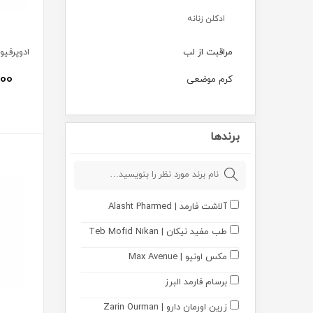
ادکلن زنانه
مراقبت از لب
000
کرم موضعی
بهداشتی
برندها
مکمل ها
مکمل های تخصصی
مکمل و پودر بدنسازی
آلاشت فارمد | Alasht Pharmed
مادر و کودک
طب مفید نیکان | Teb Mofid Nikan
ارتوپدی
مکس اونیو | Max Avenue
تجهیزات پزشکی
برسام فارمد البرز
محصولات زناشویی
زرین اورمان دارو | Zarin Ourman