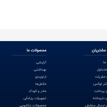
را برای آقایان پخش بو اهمیت بیشتری نسبت به ماندگاری دارد، البته در بین
 می
کند
.
مشتریان
محصولات ما
ما
آرایشی
متداول
بهداشتی
 مقررات
ارتوپدی
ی اینترنتی کشور در زمینه فروش اینترنتی عطر و ادکلن می‌باشد و مفتخر است
کتر لوکس
مکمل‌ها
رج در سایت ) در خدمت شما هموطنان عزیز باشد
.
 پرداخت
مادر و کودک
داروخانه
تجهیزات پزشکی
 ارسال سفارش
محصولات زناشویی