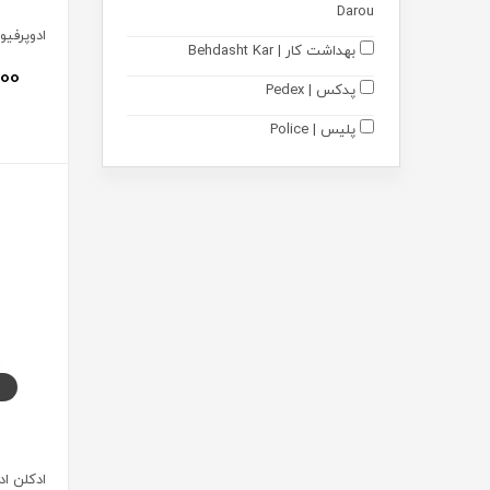
Darou
بهداشت کار | Behdasht Kar
000
پدکس | Pedex
پلیس | Police
فورمی | 4Me
مونم || اکسیر آفرین آریا | Mooneme
متالایف | Metalife
رایان گستران اکسیر | Rayan
Gostaran Elixir
آکواگام | Aquagum
نوتری پاد | Nutri Pad
دکتر اید | Dr Aid
نوتری تریس | Nutritrace