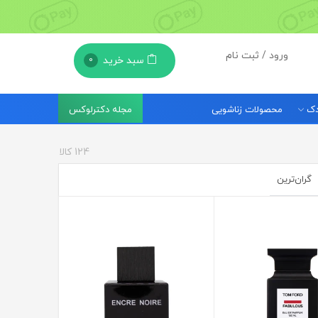
ورود / ثبت نام
سبد خرید
0
مجله دکترلوکس
ودک
محصولات زناشویی
124
کالا
گران‌ترین