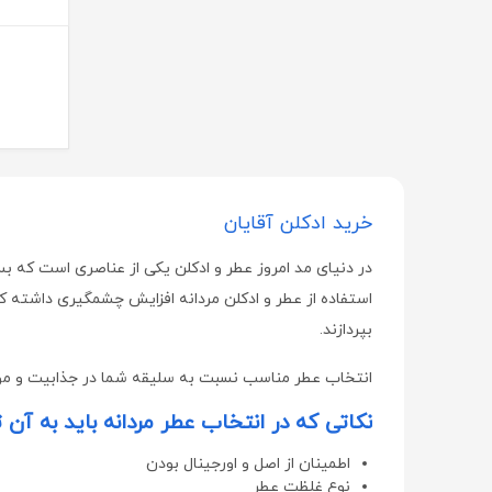
دیور | Dior
هراند | Herand
هاینز | Hinz
پرومکس | ProMax
راموفارمین | Ramofarmin
بهستان | Behestan
خرید ادکلن آقایان
ویتا آریا | Vita Aria
در دنیای مد امروز عطر و ادکلن یکی از عناصری است که 
سامکس | Samex
استفاده از عطر و ادکلن مردانه افزایش چشمگیری داشته که بس
طب رازی | Teb Razi
بپردازند
.
سلکشن سیتی | Selection City
انتخاب عطر مناسب نسبت به سلیقه شما در جذابیت و موقع
نوتری فیز | Notri Fiz
نکاتی که در انتخاب عطر مردانه باید به آن 
لایسل | liesel
اطمینان از اصل و اورجینال بودن
اسکین شیک | Skin Chic
نوع غلظت عطر