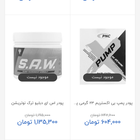
موجود نیست
موجود نیست
پودر پمپ بی اکستریم 23 گرمی پی ان سی 12 عدد
پودر اس ای دبلیو ترک نوتریشن
642,600
تومان
1,195,000
تومان
604,000
تومان
1,135,300
تومان