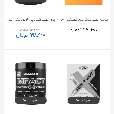
ساشه پمپ بیوکراتین کمپلکس 23 گرمی پی ان سی 12 عدد
پودر پمپ اکس پی 4 نوتریشن پلاس
261,600
تومان
1,109,800
تومان
998,900
تومان
موجود نیست
موجود نیست