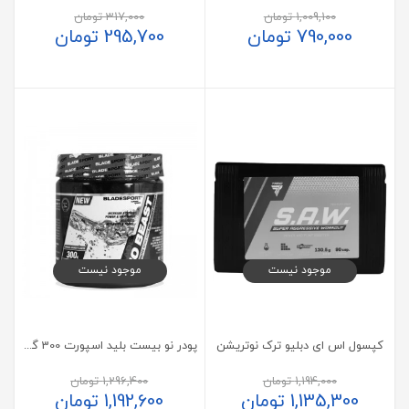
1,009,100
تومان
317,000
تومان
790,000
تومان
295,700
تومان
موجود نیست
موجود نیست
کپسول اس ای دبلیو ترک نوتریشن
پودر نو بیست بلید اسپورت 300 گرم
1,194,000
تومان
1,296,400
تومان
1,135,300
تومان
1,192,600
تومان