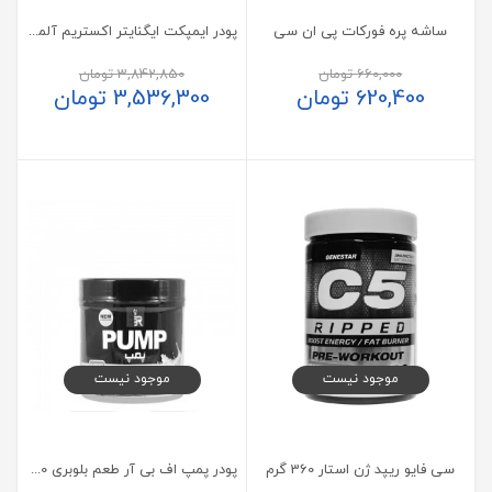
ساشه پره فورکات پی ان سی
پودر ایمپکت ایگنایتر اکستریم آلمکس
660,000
تومان
3,842,850
تومان
620,400
تومان
3,536,300
تومان
موجود نیست
موجود نیست
سی فایو ریپد ژن استار 360 گرم
پودر پمپ اف بی آر طعم بلوبری 300 گرم