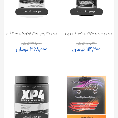
موجود نیست
موجود نیست
پودر پمپ بیوکراتین کمپلکس پی ان سی 300 گرم
پودر بتا پمپ ویثر نوتریشن 300 گرم
120,470
تومان
399,000
تومان
114,200
تومان
368,000
تومان
موجود نیست