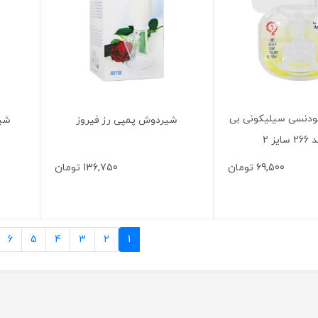
دنسی سیلیکونی بی
شیردوش پمپی رز فیروز
شیر
ایز 2
69,500
تومان
136,750
تومان
6
5
4
3
2
1