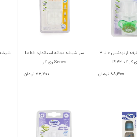
پستانک دو طرفه ارتودنسی 0 تا 3
سر شیشه دهانه استاندارد Latch
کر کد P142
Series وی کر
88,300
تومان
53,700
تومان