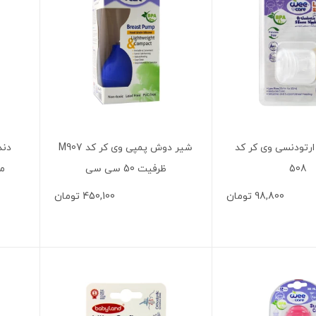
رتودنسی وی کر کد
شیر دوش پمپی وی کر کد M907
دند
508
ظرفیت 50 سی سی
منا
98,800
تومان
450,100
تومان