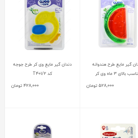
ان گیر مایع طرح هندوانه
دندان گیر مایع وی کر طرح جوجه
سب بالای 3 ماه وی کر
کد T401/2
528,000
تومان
428,000
تومان