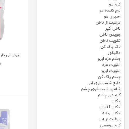
کرم مو
نرم کننده مو
اسپری مو
مراقبت از ناخن
ناخن گیر
جویدن ناخن
تقویت ناخن
لاک پاک کن
مانیکور
چشم مژه ابرو
م
تقویت مژه
تقویت ابرو
چشم پاک کن
مایع شستشوی لنز
شامپو شستشوی چشم
کرم دور چشم
ادکلن
ادکلن آقایان
ادکلن زنانه
مراقبت از لب
کرم موضعی