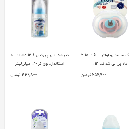
پستانک سنستیو اولترا سافت 18-6
شیشه شیر پیرکس 6-12 ماه دهانه
ماه بی بی لند کد 213
استاندارد وی کر 120 میلی‌لیتر
252,900
تومان
349,800
تومان