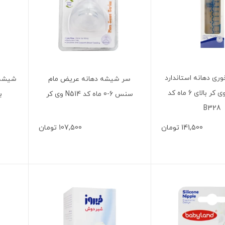
ری دهانه استاندارد
سر شیشه دهانه عریض مام
ارتودنسی وی کر بالای 6 ماه کد
سنس 6-0 ماه کد N514 وی کر
بی
B328
141,500
تومان
107,500
تومان