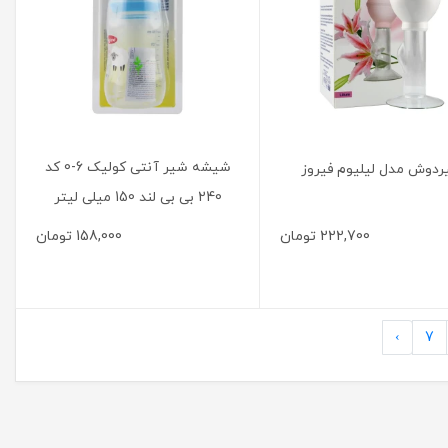
شیشه شیر آنتی کولیک 6-0 کد
دوش مدل لیلیوم فیروز
240 بی بی لند 150 میلی لیتر
222,700
تومان
158,000
تومان
›
7