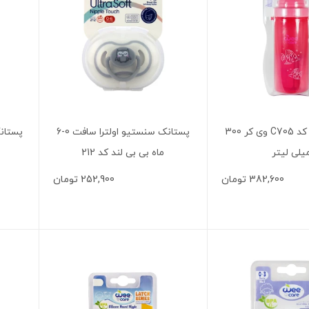
لیوان نی دار کد C705 وی کر 300
پستانک سنستیو اولترا سافت 0-6
یلی لیتر
ماه بی بی لند کد 212
382,600
تومان
252,900
تومان