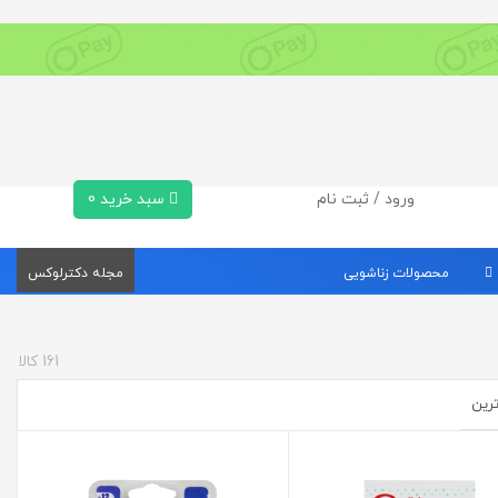
ورود / ثبت نام
سبد خرید
0
محصولات زناشویی
مجله دکترلوکس
161
کالا
ترین