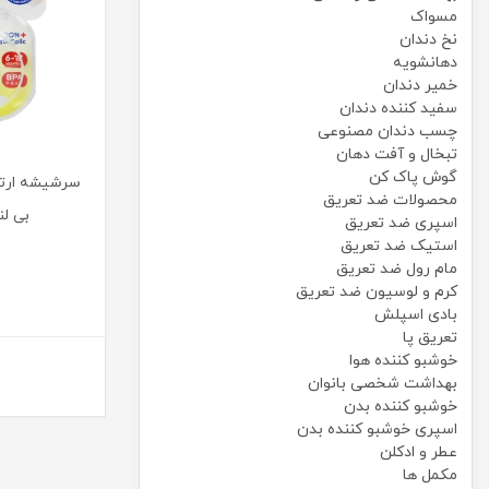
مسواک
نخ دندان
دهانشویه
خمیر دندان
سفید کننده دندان
چسب دندان مصنوعی
تبخال و آفت دهان
گوش پاک کن
سرشیشه ارتو
محصولات ضد تعریق
بی لند 266 س
اسپری ضد تعریق
استیک ضد تعریق
مام رول ضد تعریق
کرم و لوسیون ضد تعریق
بادی اسپلش
تعریق پا
خوشبو کننده هوا
بهداشت شخصی بانوان
خوشبو کننده بدن
اسپری خوشبو کننده بدن
عطر و ادکلن
مکمل ها