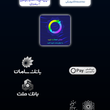
فواید دیگر مصرف مکمل کافئین
کافئین ممکن است خطر ابتلا به برخی بیماری ها و سرطان ها
را کاهش دهد.
سیستم عصبی مرکزی، از جمله مغز، اندکی پس از مصرف تأثیر
کافئین را احساس میکند. این مزایای موقتی را فراهم میکند،
مانند:
کاهش سردرد
کاهش یبوست
توانایی بیدار ماندن
تمرکز ذهنی تیزتر
حافظه بهبود یافته
افزایش عملکرد ورزشی
درک درد کاهش میابد
میزان آلزایمر را کاهش میدهد