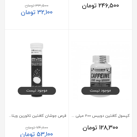
246,500
تومان
33,500
تومان
32,100
تومان
موجود نیست
موجود نیست
کپسول کافئین دوبیس 200 میلی گرم 50 عدد
قرص جوشان کافئین تائورین ویتامین ب کمپلکس نیچرز پلنتی 20 عدد
128,300
تومان
74,800
تومان
53,100
تومان