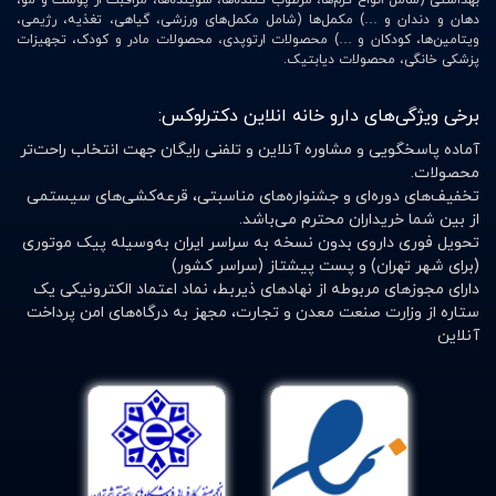
بهداشتی (شامل انواع کرم‌ها، مرطوب کننده‌ها، شوینده‌ها، مراقبت از پوست و مو،
دهان و دندان و …) مکمل‌ها (شامل مکمل‌های ورزشی، گیاهی، تغذیه، رژیمی،
میتواند به طور متوسط 11 تا 12 درصد عملکرد بدنی را بهبود
ویتامین‌ها، کودکان و …) محصولات ارتوپدی، محصولات مادر و کودک، تجهیزات
بخشد.
پزشکی خانگی، محصولات دیابتیک.
برخی ویژگی‌های دارو خانه انلاین دکترلوکس:
4. ممکن است خطر ابتلا به دیابت نوع 2 را کاهش دهد
آماده پاسخگویی و مشاوره آنلاین و تلفنی رایگان جهت انتخاب راحت‌تر
محصولات.
دیابت نوع 2 یک مشکل عمده سلامتی است که در حال حاضر
تخفیف‌های دوره‌ای و جشنواره‌های مناسبتی، قرعه‌کشی‌های سیستمی
از بین شما خریداران محترم می‌باشد.
میلیون ها نفر در سراسر جهان به آن مبتلا هستند.
تحویل فوری داروی بدون نسخه به سراسر ایران به‌وسیله پیک موتوری
دیابت نوع 2 با افزایش سطح قند خون ناشی از مقاومت به
(برای شهر تهران) و پست پیشتاز (سراسر کشور)
انسولین یا کاهش توانایی ترشح انسولین مشخص میشود.
دارای مجوزهای مربوطه از نهادهای ذیربط، نماد اعتماد الکترونیکی یک
ستاره از وزارت صنعت معدن و تجارت، مجهز به درگاه‌های امن پرداخت
به دلایلی، قهوه و کافئین خطر ابتلا به دیابت نوع 2 را به
آنلاین
میزان قابل توجهی کاهش میدهد.
مطالعات مشاهده کردند که افرادی که قهوه بیشتری مینوشند
و کافئین مصرف میکنند 23-50٪ خطر کمتری در ابتلا به این
بیماری دارند.