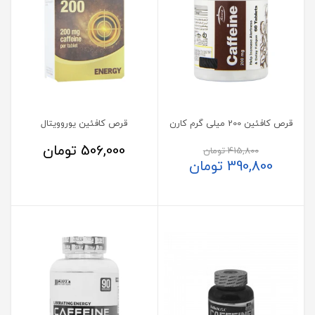
قرص کافئین 200 میلی گرم کارن
قرص کافئین یوروویتال
506,000
تومان
415,800
تومان
390,800
تومان