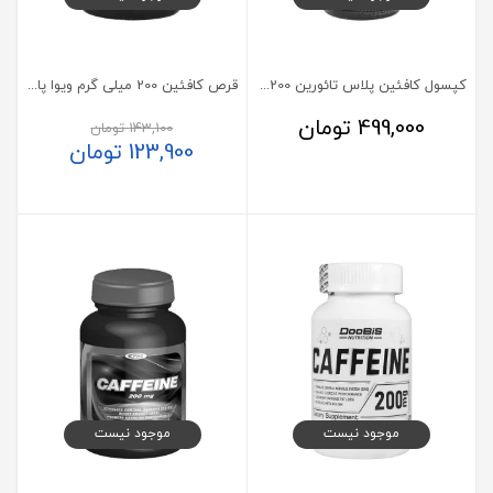
کپسول کافئین پلاس تائورین 200 میلی گرم آلامو 180 عدد
قرص کافئین 200 میلی گرم ویوا پاور 60 عدد
499,000
تومان
143,100
تومان
123,900
تومان
موجود نیست
موجود نیست