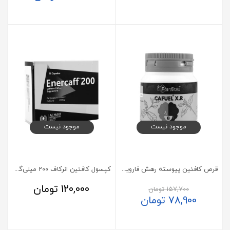
موجود نیست
موجود نیست
قرص کافئین پیوسته رهش فارویتام ایکس آر
کپسول کافئین انرکاف 200 میلی‌گرم الحاوی
120,000
تومان
157,700
تومان
78,900
تومان