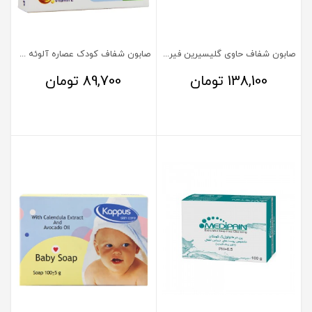
صابون شفاف حاوی گلیسیرین فیروز 100 گرم
صابون شفاف کودک عصاره آلوئه ورا بی بی لند 100 گرم
138,100
تومان
89,700
تومان