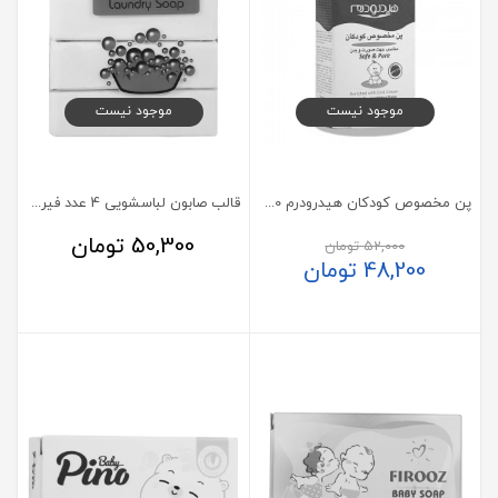
موجود نیست
موجود نیست
پن مخصوص کودکان هیدرودرم 100 گرم
قالب صابون لباسشویی 4 عدد فیروز 120 گرم
50,300
تومان
52,000
تومان
48,200
تومان