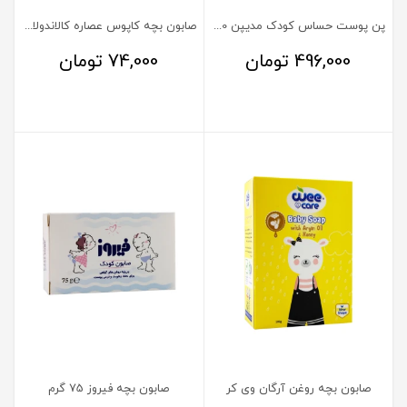
پن پوست حساس کودک مدیپن 100 گرم
صابون بچه کاپوس عصاره کالاندولا و آووکادو
496,000
تومان
74,000
تومان
صابون بچه روغن آرگان وی کر
صابون بچه فیروز 75 گرم