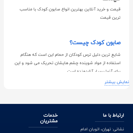
قیمت و خرید آنلاین بهترین انواع صابون کودک با مناسب
ترین قیمت
صابون کودک چیست؟
شایع ترین دلیل ترس کودکان از حمام این است که هنگام
استفاده از مواد شوینده چشم هایشان تحریک می شود و این
برای آنها بسیار آزاردهنده است.
نمایش بیشتر
پوست کودکان به دلیل نرمی بیشتر مقاومت کمتری در برابر
باکتری ها دارد و این تفاوت اصلی بین پوست بزرگسالان و
کودکان است که تولیدکنندگان را متقاعد می کند تا
محصولاتی را برای کودکان تولید کنند.
ارتباط با ما
خدمات
مشتریان
صابون های بچه گانه به لطف فرمول خاص خود از سوزش
نشانی: تهران، اتوبان امام
چشم جلوگیری می کنند، همچنین با افزودن پروتئین های