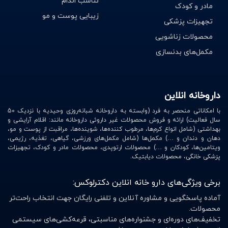
تناسب اندام
مادر و کودک
مستعد اگزما را بدتر کنند.
زیبایی پوست و مو
تجهیزات پزشکی
سولفات‌ها
محصولات زناشویی
مکمل‌های بدنسازی
یکی دیگر از موادی که نباید در صابون کودک باشند،
سولفات‌ها هستند، به‌ویژه «سدیم لوریل سولفات».
سولفات‌ها ممکن است باعث تحریک پوست شوند،
داروخانه انلاین
اسانس‌های طبیعی را از لایه بالایی پوست جدا کنند و باعث
لایه‌برداری و خشکی پوست شوند.
با امکاناتی منحصر به فرد (وابسته به داروخانه شبانه‌روزی وحیدیه با نزدیک 50
سال فعالیت) ارائه و فروش محصولات غیر داروئی داروخانه مانند: اقلام آرایشی و
مواد نگهدارنده
بهداشتی (شامل انواع کرم‌ها، مرطوب کننده‌ها، شوینده‌ها، مراقبت از پوست و مو،
دهان و دندان و …) مکمل‌ها (شامل مکمل‌های ورزشی، گیاهی، تغذیه، رژیمی،
ویتامین‌ها، کودکان و …) محصولات ارتوپدی، محصولات مادر و کودک، تجهیزات
مواد نگهدارنده از جمله پارابن‌ها، متیل کلرو ایزوتیازولینون
پزشکی خانگی، محصولات دیابتیک.
(MCI)، «متیل ایزوتیازولینون» (MI)، اسید سالیسیلیک،
«فرمالدئید» و «متیل دیبرومو گلوتارونیتریل»، نباید در صابون
برخی ویژگی‌های دارو خانه انلاین دکترلوکس:
کودک استفاده شوند، به‌ویژه برای نوزادان، چون ممکن است
آماده پاسخگویی و مشاوره آنلاین و تلفنی رایگان جهت انتخاب راحت‌تر
محصولات.
باعث تحریک پوست، خارش و راش‌های پوستی آلرژیک شوند.
تخفیف‌های دوره‌ای و جشنواره‌های مناسبتی، قرعه‌کشی‌های سیستمی
مواد دیگری که نباید در صابون کودک باشند «نیاسینامید»،