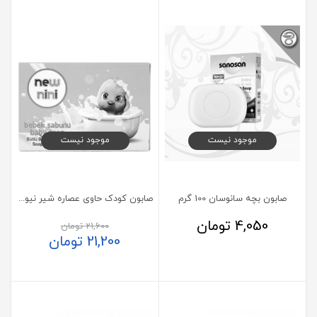
موجود نیست
موجود نیست
صابون بچه سانوسان 100 گرم
صابون کودک حاوی عصاره شیر نیو نی نی 90 گرم
4,050
تومان
21,600
تومان
21,200
تومان