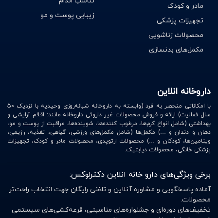
تناسب اندام
مادر و کودک
وانیلین و کومارین به طور تجاری ممکن شد، شروع شد.
زیبایی پوست و مو
تجهیزات پزشکی
بازار عطر
محصولات زناشویی
مکمل‌های بدنسازی
ارزش بازار جهانی عطر در سال ۲۰۱۸ معادل ۳۱٫۴ میلیارد دلار
برآورد شده‌است و انتظار می‌رود از سال ۲۰۱۹ تا ۲۰۲۵ با نرخ
رشد مرکب سالانه ۳٫۹٪ گسترش یافته و به ۴۰٫۹ میلیارد دلار
داروخانه انلاین
در سال برسد.
با امکاناتی منحصر به فرد (وابسته به داروخانه شبانه‌روزی وحیدیه با نزدیک 50
محصولاتی که به‌عنوان انواع عطر شناخته می‌شوند تنها در
سال فعالیت) ارائه و فروش محصولات غیر داروئی داروخانه مانند: اقلام آرایشی و
بهداشتی (شامل انواع کرم‌ها، مرطوب کننده‌ها، شوینده‌ها، مراقبت از پوست و مو،
میزان غِلظت مواد اولیهٔ معطر در حلال آن که می‌تواند شامل
دهان و دندان و …) مکمل‌ها (شامل مکمل‌های ورزشی، گیاهی، تغذیه، رژیمی،
اتانول یا ترکیبی از آب و اتانول باشد متفاوت هستند. شدت و
ویتامین‌ها، کودکان و …) محصولات ارتوپدی، محصولات مادر و کودک، تجهیزات
پزشکی خانگی، محصولات دیابتیک.
ماندگاری عطر بر اساس غلظت، شدت و طول عمر ترکیبات
معطر (اسانس طبیعی / مواد اولیهٔ مصنوعی) مورد استفاده در
برخی ویژگی‌های دارو خانه انلاین دکترلوکس:
آن می‌باشد: هر قدر درصد ترکیبات معطر افزایش می‌یابد،
آماده پاسخگویی و مشاوره آنلاین و تلفنی رایگان جهت انتخاب راحت‌تر
شدت و ماندگاری آن نیز زیادتر می‌شود.
محصولات.
تخفیف‌های دوره‌ای و جشنواره‌های مناسبتی، قرعه‌کشی‌های سیستمی
معیارهایی که برای توصیف غِلظت تقریبی یک عطر با استفاده