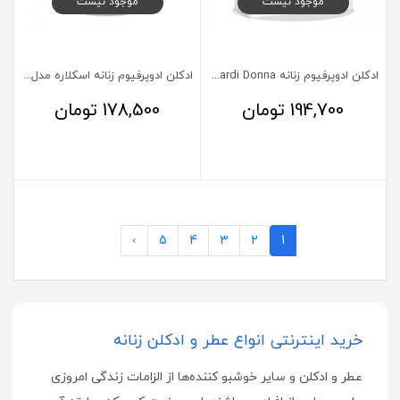
موجود نیست
موجود نیست
ادکلن ادوپرفیوم زنانه Trussardi Donna نایس پاپت 85 میلی لیتر
ادکلن ادوپرفیوم زنانه اسکلاره مدل Gold Iris حجم 100 میلی لیتر
194,700
تومان
178,500
تومان
›
5
4
3
2
1
خرید اینترنتی انواع عطر و ادکلن زنانه
عطر و ادکلن و سایر خوشبو کننده‌ها از الزامات زندگی امروزی