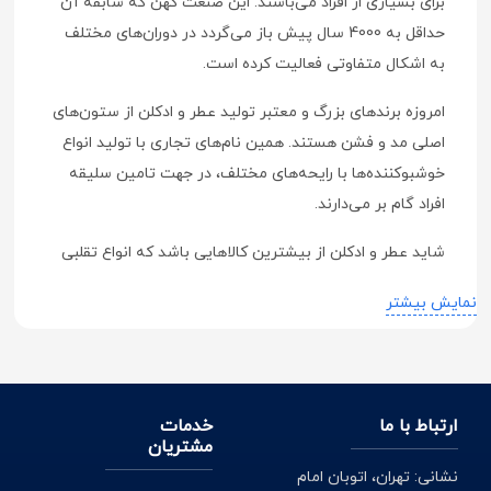
برای بسیاری از افراد می‌باشند. این صنعت کهن که سابقه آن
حداقل به 4000 سال پیش باز می‌گردد در دوران‌های مختلف
به اشکال متفاوتی فعالیت کرده است.
امروزه برندهای بزرگ و معتبر تولید عطر و ادکلن از ستون‌های
اصلی مد و فشن هستند. همین نام‌های تجاری با تولید انواع
خوشبوکننده‌ها با رایحه‌های مختلف، در جهت تامین سلیقه
افراد گام بر می‌دارند.
شاید عطر و ادکلن از بیشترین کالاهایی باشد که انواع تقلبی
آن به وفور در بازار موجود است. تشخیص تقلبی بودن برخی از
نمایش بیشتر
عطرها حتی برای افراد حرفه‌ای نیز در نگاه اول کار آسانی
نیست. به همین جهت فروشگاه اینترنتی دکتر لوکس با
استفاده از امکانات و تخصص خود مجموعه‌ای از عطر و
ادکلن‌های اصل را از برندهای مختلف تهیه کرده و با ضمانت
ارتباط با ما
خدمات
اصالت و سلامت محصول در اختیار مشتریان خود قرار می‌دهد.
مشتریان
نشانی: تهران، اتوبان امام
به این ترتیب از مهم‌ترین مزایای خرید از وبسایت دکترلوکس