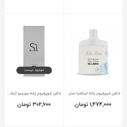
موجود نیست
ادکلن ادوپرفیوم زنانه اسکلاره مدل Nina Rose حجم 85 میلی لیتر
ادکلن ادوپرفیوم زنانه جورجیو آرمانی مدل Si نایس 100 میلی لیتر
1,474,000
تومان
302,600
تومان