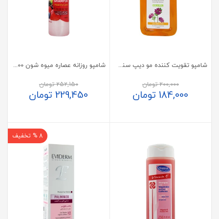
شامپو تقویت کننده مو دیپ سنس 200 میلی لیتر
شامپو روزانه عصاره میوه شون 400 میلی لیتر
200,000
تومان
252,150
تومان
184,000
تومان
229,450
تومان
8 % تخفیف