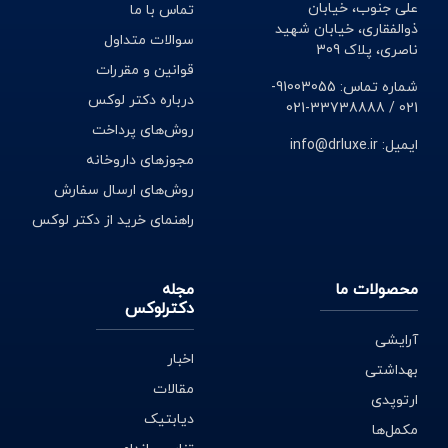
علی جنوب، خیابان
تماس با ما
کافئین، کتوکونازول، بیوتین و ساپالمیتو را در ترکیبات اصلی
ذوالفقاری، خیابان شهید
سوالات متداول
خود، داشته باشند
.
اگر دلیل ریزش موی شما از نوع 1 = یعنی
ناصری، پلاک 309
قوانین و مقررات
ارثی، می‌باشد، باید از شامپو ضدریزش دارای ماده
شماره تماس: 91003055-
درباره دکتر لوکس
آندروژنتیک، استفاده کنید
.
021 / 33738888-021
روش‌های پرداخت
ایمیل: info@drluxe.ir
از دیگر انواع شامپو ضد ریزش می‌توان به شامپویی اشاره کرد
مجوزهای داروخانه
که، در ترکیب مواد خود دارای رینفولتیل می‌باشد. این شامپو را
روش‌های ارسال سفارش
افرادی می‌توانند مورد استفاده قرار دهند که، دارای موهایی
راهنمای خرید از دکتر لوکس
نازک و شکننده هستند؛ پس این شامپو برای ریزش مو از نوع
3، مناسب می‌باشد.
محصولات ما
مجله
دکترلوکس
آرایشی
روش استفاده از شامپو ضد ریزش مو
اخبار
بهداشتی
مقالات
ارتوپدی
هر هفته چند بار به حمام بروید و مقداری از شامپو ضد ریزش
دیابتیک
مکمل‌ها
را روی سر خود مالش دهید سعی کنید این کار را بیشتر بر