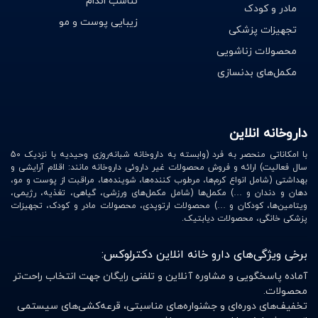
تناسب اندام
روی پوست مو انجام دهید حدود 5 دقیقه مالش دهید تا مواد
مادر و کودک
زیبایی پوست و مو
تقویت کننده جذب ریشه مو شود و بعد از آن موها را به
تجهیزات پزشکی
صورت کامل آبکشی نمایید.
محصولات زناشویی
مکمل‌های بدنسازی
خرید آنلاین شامپو ضد ریزش مو
داروخانه انلاین
جهت خرید اینترنتی شامپو ضد ریزش مو به وب سایت دکتر
با امکاناتی منحصر به فرد (وابسته به داروخانه شبانه‌روزی وحیدیه با نزدیک 50
سال فعالیت) ارائه و فروش محصولات غیر داروئی داروخانه مانند: اقلام آرایشی و
لوکس رفته و محصول خود را از میان برندهای با کیفیت
بهداشتی (شامل انواع کرم‌ها، مرطوب کننده‌ها، شوینده‌ها، مراقبت از پوست و مو،
انتخاب کنید. در ضمن مشاوران ما در زمینه آرایشی و
دهان و دندان و …) مکمل‌ها (شامل مکمل‌های ورزشی، گیاهی، تغذیه، رژیمی،
ویتامین‌ها، کودکان و …) محصولات ارتوپدی، محصولات مادر و کودک، تجهیزات
بهداشتی پاسخگوی کاربران محترم بوده و آن ها را راهنمایی
پزشکی خانگی، محصولات دیابتیک.
خواهند کرد، کمااینکه خرید از دکتر لوکس یعنی خرید محصول
اصل و با کیفیت با قیمت خوب.
برخی ویژگی‌های دارو خانه انلاین دکترلوکس:
آماده پاسخگویی و مشاوره آنلاین و تلفنی رایگان جهت انتخاب راحت‌تر
محصولات.
تخفیف‌های دوره‌ای و جشنواره‌های مناسبتی، قرعه‌کشی‌های سیستمی