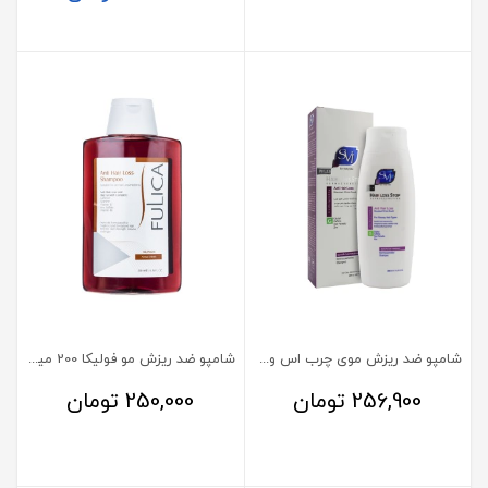
شامپو ضد ریزش موی چرب اس وی آی مدل هرلاس استاپ جی
شامپو ضد ریزش مو فولیکا 200 میلی لیتر
256,900
تومان
250,000
تومان