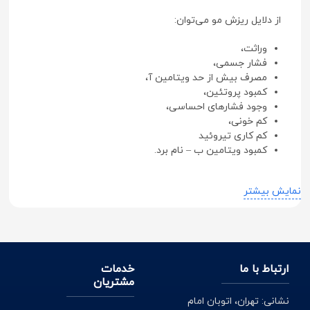
از دلایل ریزش مو می‌توان:
وراثت،
فشار جسمی،
مصرف بیش از حد ویتامین آ،
کمبود پروتئین،
وجود فشارهای احساسی،
کم خونی،
کم کاری تیروئید
کمبود ویتامین ب – نام برد.
نمایش بیشتر
درباره شامپو ضد ریزش مو
برای درمان ریزش موی خود ابتدا باید نوع آسیبی را که به
موهای شما وارد شده را پیدا کنید؛ سپس باید اقدام به انجام
ارتباط با ما
خدمات
مشتریان
مراحل درمانی بکنید؛ یکی از این مراحل استفاده از شامپو ضد
نشانی: تهران، اتوبان امام
ریزش است؛ همه شامپوهای ضد ریزش، باید چهار عنصر