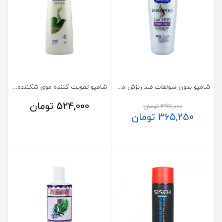
شامپو بدون سولفات ضد ریزش مو کامان مدل فال استاپ
شامپو تقویت کننده موی شکننده داو 400 میلی لیتر
524,000
تومان
397,000
تومان
365,250
تومان