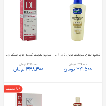
شامپو بدون سولفات توتال 5 در 1 کامان
شامپو تقویت کننده موی خشک ویتا گرو درمالیفت 200 میلی لیتر
371,000
تومان
398,000
تومان
341,500
تومان
338,300
تومان
9 % تخفیف