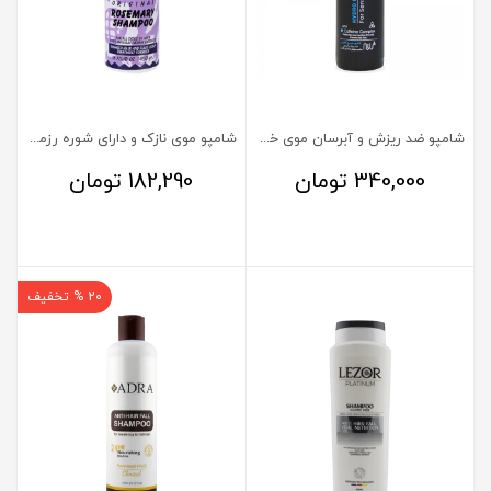
شامپو ضد ریزش و آبرسان موی خشک هیدرو کافئین ثی ثه 250 میل
شامپو موی نازک و دارای شوره رزماری پرژک 450 گرم
340,000
تومان
182,290
تومان
20 % تخفیف