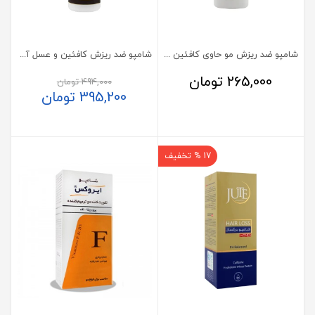
شامپو ضد ریزش مو حاوی کافئین لزور 400 میلی‌لیتر
شامپو ضد ریزش کافئین و عسل آدرا 270 میلی لیتر
265,000
تومان
494,000
تومان
395,200
تومان
17 % تخفیف