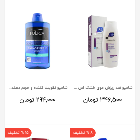
شامپو ضد ریزش موی خشک اس وی آی مدل هرلاس استاپ دی
شامپو تقویت کننده و حجم دهنده فولیکا حاوی آمینو اسید
346,500
تومان
294,000
تومان
8 % تخفیف
15 % تخفیف