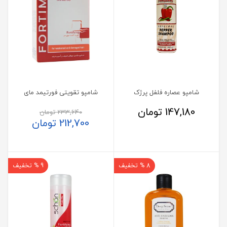
شامپو عصاره فلفل پرژک
شامپو تقویتی فورتیمد مای
147,180
تومان
233,640
تومان
212,700
تومان
8 % تخفیف
9 % تخفیف