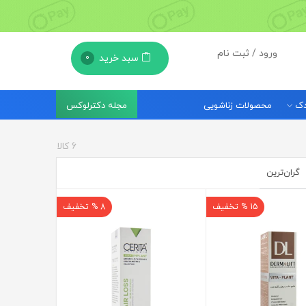
ورود / ثبت نام
سبد خرید
0
ودک
محصولات زناشویی
مجله دکترلوکس
6
کالا
گران‌ترین
15 % تخفیف
8 % تخفیف