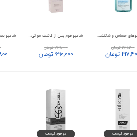
شامپو موهای حساس و شکننده اسکالپیا
شامپو فوم پس از کاشت مو تی پلاس پرایم
231,200
تومان
749,000
تومان
0
197,4
تومان
690,000
تومان
800
موجود نیست
موجود نیست