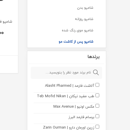
شامپو بدن
شامپو روزانه
شامپو موی رنگ شده
00
شامپو پس از کاشت مو
پاکسازی و شستشو پوست
برندها
پن و صابون
لوازم اصلاح
آلاشت فارمد | Alasht Pharmed
پوشینه ها
طب مفید نیکان | Teb Mofid Nikan
پد و دستمال
مکس اونیو | Max Avenue
ضد عفونی کننده
برسام فارمد البرز
دافع حشرات
زرین اورمان دارو | Zarin Ourman