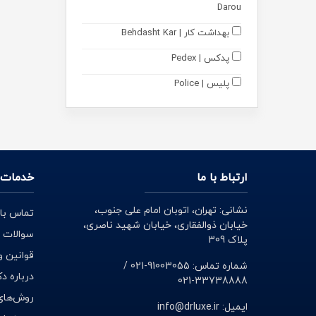
Darou
بهداشت دهان و دندان
بهداشت کار | Behdasht Kar
گوش پاک کن
پدکس | Pedex
محصولات ضد تعریق
پلیس | Police
خوشبو کننده هوا
فورمی | 4Me
بهداشت شخصی بانوان
مونم || اکسیر آفرین آریا | Mooneme
خوشبو کننده بدن
متالایف | Metalife
ارتباط با ما
خدمات 
مکمل ها
رایان گستران اکسیر | Rayan
Gostaran Elixir
مکمل های تخصصی
نشانی: تهران، اتوبان امام علی جنوب،
تماس با 
آکواگام | Aquagum
خیابان ذوالفقاری، خیابان شهید ناصری،
سوالات 
مکمل و پودر بدنسازی
پلاک 309
نوتری پاد | Nutri Pad
قوانین و
مادر و کودک
شماره تماس: 91003055-021 /
دکتر اید | Dr Aid
درباره د
33738888-021
ارتوپدی
روش‌های
نوتری تریس | Nutritrace
ایمیل: info@drluxe.ir