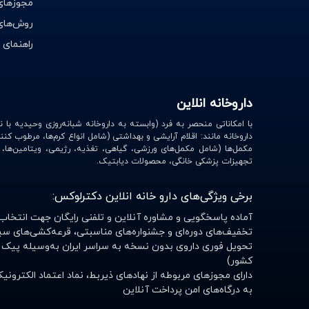
مجوزهای 
تجهیزات پزشکی
کنورت | Canvert
روش‌های
محصولات زناشویی
نیوساد | Newsaad
راهنمای 
ایموشن | Emotion
لاکسا هلث
داروخانه انلاین
تهران دارو | Tehran Darou
آیس بال | ICE Ball
داروخانه مانند: اقلام آرایشی و بهداشتی (شامل انواع کرم‌ها، مرطوب کنن
مکمل‌ها (شامل مکمل‌های ورزشی، گیاهی، تغذیه، رژیمی، ویتامین‌ها
ویتالوژیک | VitaLogic
تجهیزات پزشکی خانگی، محصولات دیابتیک.
آجیکور | Agicor
برخی ویژگی‌های دارو خانه انلاین دکترلوکس:
تکا فارمد | Teka Pharmed
آماده پاسخگویی و مشاوره آنلاین و تلفنی رایگان جهت انتخاب
تخفیف‌های دوره‌ای و جشنواره‌های مناسبتی، قرعه‌کشی‌های سی
نایس فرش | Nice Fresh
تحویل فوری داروی بدون نسخه به سراسر ایران به‌وسیله پیک 
هارولد | Hurold
کشور)
دارای مجوزهای مربوطه از نهادهای ذیربط، نماد اعتماد الکترو
تچرا فارمد | Tachra Pharmed
به درگاه‌های امن پرداخت آنلاین
گسترش میلاد فارمد | Gostaresh