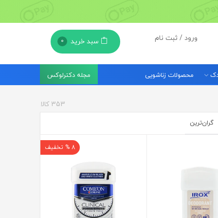
ورود / ثبت نام
سبد خرید
0
مجله دکترلوکس
ودک
محصولات زناشویی
353
کالا
گران‌ترین
8 % تخفیف