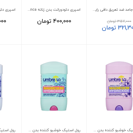
استیک جامد ضد تعریق دافی رایحه شبدر قرمز
اسپری دئودورانت بدن زنانه Bianca کاسپین 150 میلی لیتر
400,000
تومان
000
357,000
تومان
321,3
تومان
رول استیک خوشبو کننده بدن زنانه Energy+Fresh آمبرلا 75 میلی لیتر
رول استیک خوشبو کننده بدن زنانه Soft+Clear آمبرلا 75 میلی لیتر