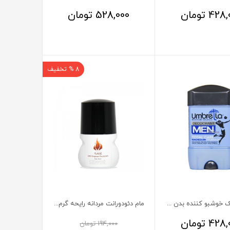
428,
تومان
528,000
تومان
8 % تخفیف
رول استیک خوشبو کننده بدن مردانه Total Care آمبرلا 75 میلی لیتر
مام دئودورانت مردانه رایحه گرم Flame سینره 50 میلی لیتر
428,
تومان
194,000
تومان