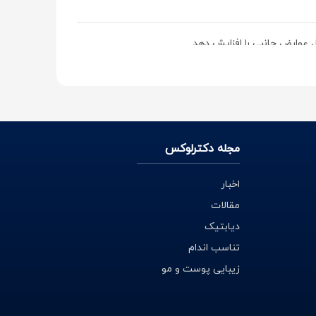
ل عوارض جانبی را افزایش دهد.
ی جذب غدد عرق دارند.
ود. عرق در ابتدا بدون بو است اما اگر باکتری ها
مجله دکترلوکس
و کف دست است.
اخبار
ند، عرق را تجزیه می کنند و این باعث ایجاد بوی بدن
مقالات
دیابتیک
تناسب اندام
زیبایی پوست و مو