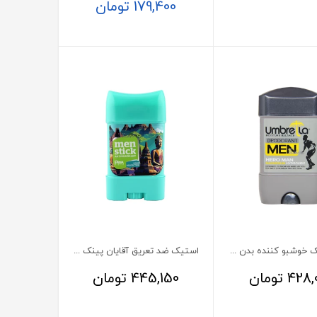
179,400
تومان
رول استیک خوشبو کننده بدن مردانه Hero Man آمبرلا 75 میلی لیتر
استیک ضد تعریق آقایان پینک ویژوال مدل هیون
428,
تومان
445,150
تومان