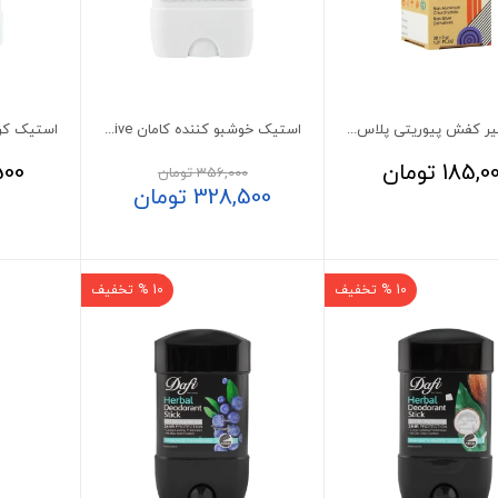
پودر بوگیر کفش پیوریتی پلاس مدل وانیلا 30 گرم
استیک خوشبو کننده کامان Light Sensitive
185,0
تومان
500
356,000
تومان
328,500
تومان
10 % تخفیف
10 % تخفیف