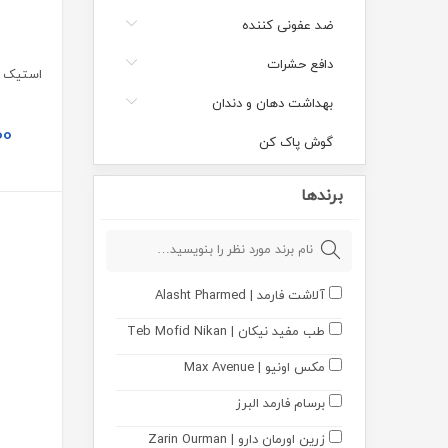
ضد عفونی کننده
دافع حشرات
بهداشت دهان و دندان
00
گوش پاک کن
محصولات ضد تعریق
برندها
اسپری ضد تعریق
استیک ضد تعریق
آلاشت فارمد | Alasht Pharmed
مام رول ضد تعریق
طب مفید نیکان | Teb Mofid Nikan
کرم و لوسیون ضد تعریق
مکس اونیو | Max Avenue
بادی اسپلش
برسام فارمد البرز
تعریق پا
زرین اورمان دارو | Zarin Ourman