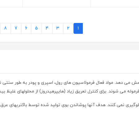
8
7
6
5
4
3
2
1
ش می دهد. مواد فعال فرمولاسیون های رول، اسپری و پودر به طور سنتی نم
رموله می شوند. برای کنترل تعریق زیاد (هایپرهیدروز) از محلولهای غلیظ ب
 جلوگیری نمی کنند. هدف آنها پوشاندن بوی تولید شده توسط باکتریهای ع