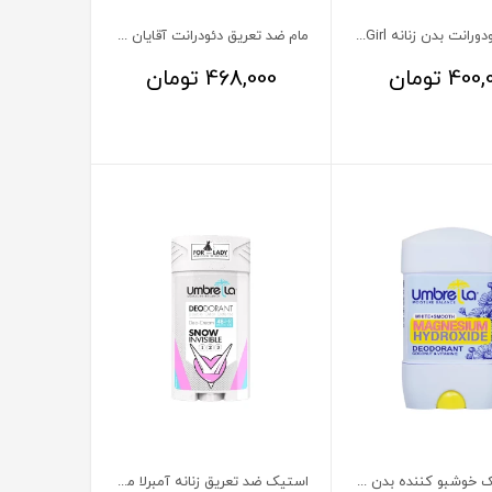
اسپری دئودورانت بدن زنانه Gipsy Girl کاسپین 150 میلی لیتر
مام ضد تعریق دئودرانت آقایان لامینین
400,
تومان
468,000
تومان
رول استیک خوشبو کننده بدن زنانه White+Smooth آمبرلا 75 میلی لیتر
استیک ضد تعریق زنانه آمبرلا مدل اسنو