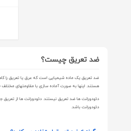
دیور | Dior
هراند | Herand
هاینز | Hinz
پرومکس | ProMax
راموفارمین | Ramofarmin
بهستان | Behestan
ضد تعریق چیست؟
ویتا آریا | Vita Aria
سامکس | Samex
ضد تعریق یک ماده شیمیایی است که عرق یا تعریق را کاه
طب رازی | Teb Razi
هستند. اینها به صورت آماده سازی با مقاومتهای مختلف ف
سلکشن سیتی | Selection City
دئودورانت ها ضد تعریق نیستند. دئودورانت ها از تعریق
نوتری فیز | Notri Fiz
دئودورانت باشد.
لایسل | liesel
اسکین شیک | Skin Chic