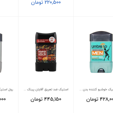
220,500
تومان
رول استیک خوشبو کننده بدن مردانه Smart Man آمبرلا 75 میلی لیتر
استیک ضد تعریق آقایان پینک مدل پشن
428,0
تومان
445,150
تومان
000