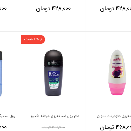
428,0
تومان
428,000
تومان
000
8 % تخفیف
مام ضد تعریق دئودرانت بانوان لامینین
مام رول ضد تعریق مردانه اکتیو کامفورت بیول
468,0
تومان
000
239,700
تومان