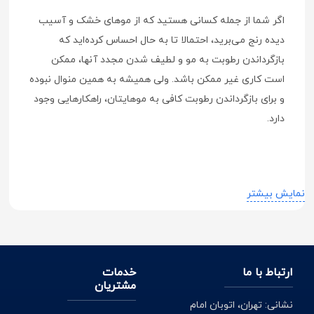
اگر شما از جمله کسانی هستید که از موهای خشک و آسیب
دیده رنج می‌برید، احتمالا تا به حال احساس کرده‌اید که
بازگرداندن رطوبت به مو و لطیف شدن مجدد آنها، ممکن
است کاری غیر ممکن باشد. ولی همیشه به همین منوال نبوده
و برای بازگرداندن رطوبت کافی به موهایتان، راهکارهایی وجود
دارد.
چه شامپویی به موی خشک بزنیم؟
نمایش بیشتر
مو یکی از مهم ترین عوامل تاثیرگذار در زیبایی اشخاص است؛
به همین خاطر هم باید اهمیت و وسواس بیشتری در انتخاب
شامپوی مناسب به خرج داد. در فصل گرما، حمام و استفاده‌ی
ارتباط با ما
خدمات
روزانه از مواد بهداشتی به امری اجتناب ناپذیر تبدیل می‌شود؛
مشتریان
به همین خاطر باید در انتخاب وسایل شستشوی مناسب
نشانی: تهران، اتوبان امام