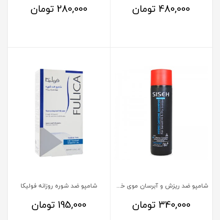
480,000
تومان
280,000
تومان
شامپو ضد ریزش و آبرسان موی خشک هیدرو کافئین ثی ثه 250 میل
شامپو ضد شوره روزانه فولیکا
340,000
تومان
195,000
تومان