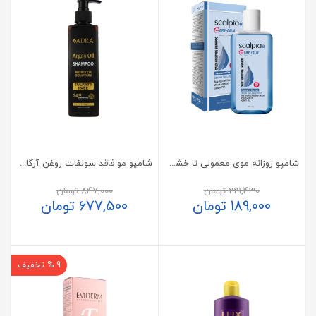
شامپو روزانه موی معمولی تا خشک اسکالپیا
شامپو مو فاقد سولفات روغن آرگان آدرا
221,430
تومان
847,000
تومان
189,000
تومان
677,500
تومان
9 % تخفیف