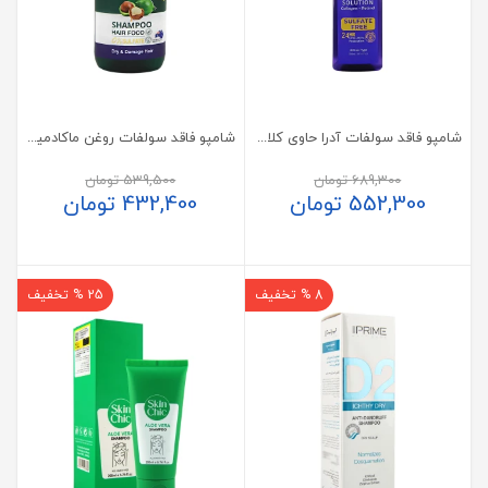
شامپو فاقد سولفات آدرا حاوی کلاژن و رتینول
شامپو فاقد سولفات روغن ماکادمیا دیلمون موی خشک و آسیب دیده
689,300
تومان
539,500
تومان
552,300
تومان
432,400
تومان
8 % تخفیف
25 % تخفیف