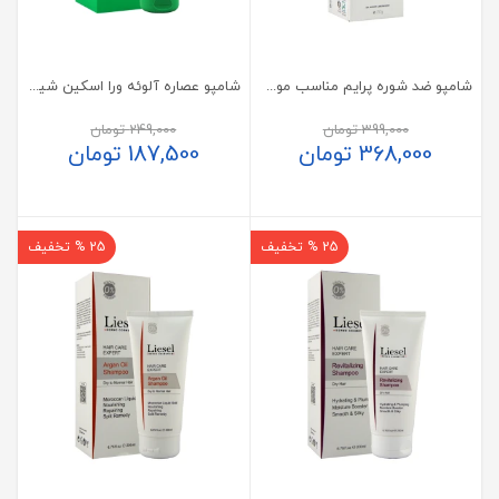
شامپو ضد شوره پرایم مناسب موی خشک مدل D2
شامپو عصاره آلوئه ورا اسکین شیک
399,000
تومان
249,000
تومان
368,000
تومان
187,500
تومان
25 % تخفیف
25 % تخفیف