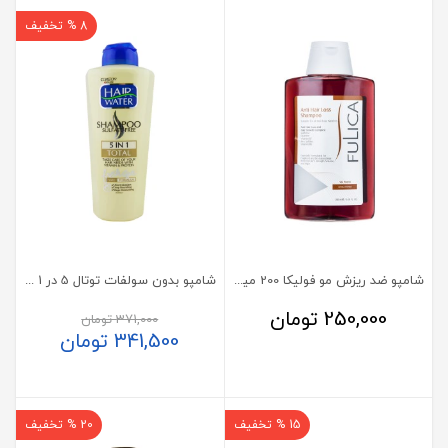
8 % تخفیف
شامپو ضد ریزش مو فولیکا 200 میلی لیتر
شامپو بدون سولفات توتال 5 در 1 کامان
250,000
تومان
371,000
تومان
341,500
تومان
15 % تخفیف
20 % تخفیف