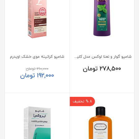
شامپو گوار و نعنا لوکس مدل کلین اند فرش
شامپو کراتینه موی خشک اویدرم
278,500
تومان
210,000
تومان
192,000
تومان
8 % تخفیف