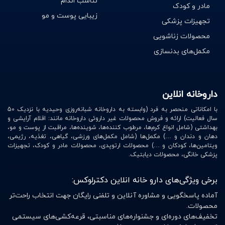
تناسب اندام
مادر و کودک
سعی کنید از شست و شوی روزانه موها جلوگیری نمایید. اگر
زیبایی پوست و مو
تجهیزات پزشکی
دوست دارید موهای خوب و مرطوبی داشته باشید اینکار را یک
محصولات زناشویی
روز در میان انجام دهید.
مکمل‌های بدنسازی
خرید آنلاین شامپو موی خشک
داروخانه انلاین
دکتر لوکس جای است که شما می‌توانید در آن از بین
با امکاناتی منحصر به فرد (وابسته به داروخانه شبانه‌روزی وحیدیه با نزدیک 50
سال فعالیت) ارائه و فروش محصولات غیر داروئی داروخانه مانند: اقلام آرایشی و
محصولات بهداشتی محصولی را انتخاب کنید که مناسب موی
بهداشتی (شامل انواع کرم‌ها، مرطوب کننده‌ها، شوینده‌ها، مراقبت از پوست و مو،
دهان و دندان و …) مکمل‌ها (شامل مکمل‌های ورزشی، گیاهی، تغذیه، رژیمی،
خشک شما باشد. با وجود شرایط نابسامان اقتصادی و
ویتامین‌ها، کودکان و …) محصولات ارتوپدی، محصولات مادر و کودک، تجهیزات
بیماری‌های ویروسی (کرونا)، آلودگی هوا و شلوغی در زندگی
پزشکی خانگی، محصولات دیابتیک.
شهر نشینی بیش از پیش نیاز به خدمات فروشگاه آنلاین و
برخی ویژگی‌های دارو خانه انلاین دکترلوکس:
ارسال سریع و به موقع دیده می‌شود.
آماده پاسخگویی و مشاوره آنلاین و تلفنی رایگان جهت انتخاب راحت‌تر
برای کسب اطلاعات بیشتر وارد منوی موجود در انتهای صفحه
محصولات.
شوید.
تخفیف‌های دوره‌ای و جشنواره‌های مناسبتی، قرعه‌کشی‌های سیستمی