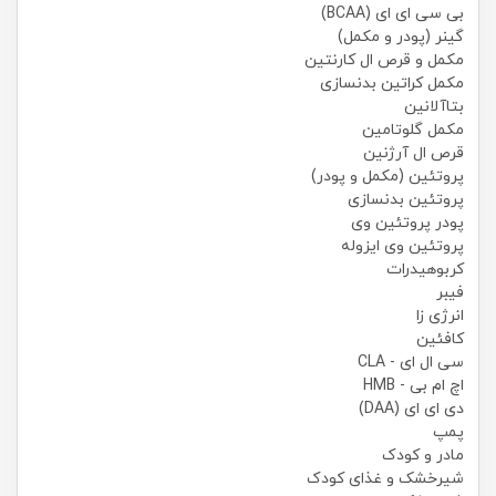
بی سی ای ای (BCAA)
گینر (پودر و مکمل)
مکمل و قرص ال کارنتین
مکمل کراتین بدنسازی
بتاآلانین
مکمل گلوتامین
قرص ال آرژنین
پروتئین (مکمل و پودر)
پروتئین بدنسازی
پودر پروتئین وی
پروتئین وی ایزوله
کربوهیدرات
فیبر
انرژی زا
کافئین
سی ال ای - CLA
اچ ام بی - HMB
دی ای ای (DAA)
پمپ
مادر و کودک
شیرخشک و غذای کودک