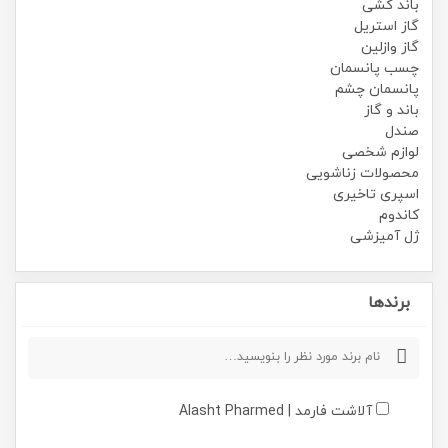
باند کشی
گاز استریل
گاز وازلین
چسب پانسمان
پانسمان چشم
باند و گاز
صندل
لوازم شخصی
محصولات زناشویی
اسپری تاخیری
کاندوم
ژل آمیزشی
برندها
آلاشت فارمد | Alasht Pharmed