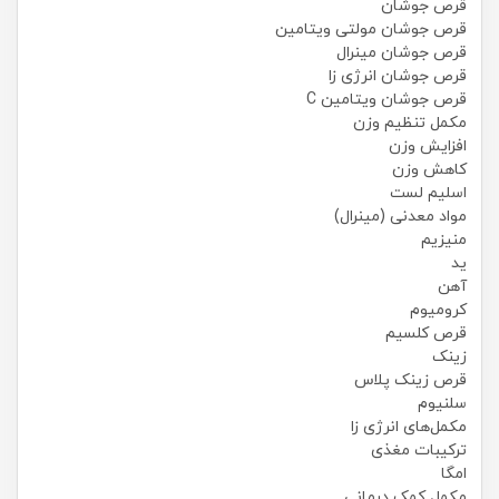
قرص جوشان
قرص جوشان مولتی ویتامین
قرص جوشان مینرال
قرص جوشان انرژی زا
قرص جوشان ویتامین C
مکمل تنظیم وزن
افزایش وزن
کاهش وزن
اسلیم لست
مواد معدنی (مینرال)
منیزیم
ید
آهن
کرومیوم
قرص کلسیم
زینک
قرص زینک پلاس
سلنیوم
مکمل‌های انرژی زا
ترکیبات مغذی
امگا
مکمل کمک درمانی