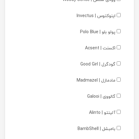
اینوکتوس | Invectus
پولو بلو | Polo Blue
اکسنت | Acsent
گودگرل | Good Girl
مادمازل | Madmazel
گالووی | Galooi
آلینتو | Alinto
بامبشل | BambShell