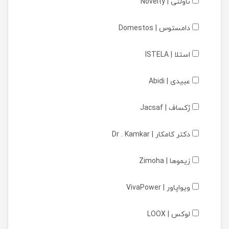
ناولتی | Novelty
دامستوس | Domestos
استلا | ISTELA
عبیدی | Abidi
ژکساف | Jacsaf
دکتر کامکار | Dr . Kamkar
زیموها | Zimoha
ویواپاور | VivaPower
لوکس | LOOX