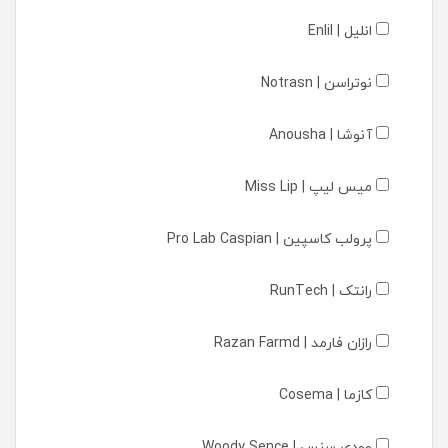
انلیل | Enlil
نوتراسن | Notrasn
آنوشا | Anousha
میس لیپ | Miss Lip
پرولب کاسپین | Pro Lab Caspian
رانتک | RunTech
رازان فارمد | Razan Farmd
کازما | Cosema
وودی سنس | Woody Sence