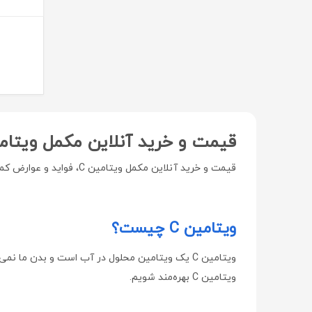
دیور | Dior
هراند | Herand
هاینز | Hinz
پرومکس | ProMax
راموفارمین | Ramofarmin
بهستان | Behestan
قیمت و خرید آنلاین مکمل ویتامین C، فواید و عوارض کم
ویتا آریا | Vita Aria
قیمت و خرید آنلاین مکمل ویتامین C، فواید و عوارض کمبود آن
سامکس | Samex
طب رازی | Teb Razi
ویتامین C چیست؟
سلکشن سیتی | Selection City
نوتری فیز | Notri Fiz
ویتامین C یک ویتامین محلول در آب است و بدن ما ن
لایسل | liesel
ویتامین C بهره‌مند شویم.
اسکین شیک | Skin Chic