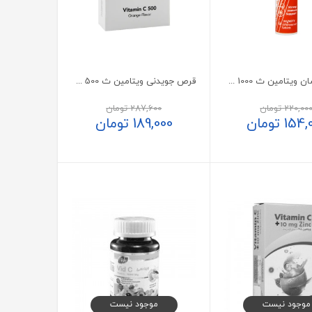
قرص جوشان ویتامین ث 1000 هلث اید 20 عدد
قرص جویدنی ویتامین ث 500 میلی‌گرم نوتری تریس
220,00
تومان
287,600
تومان
154,
تومان
189,000
تومان
موجود نیست
موجود نیست