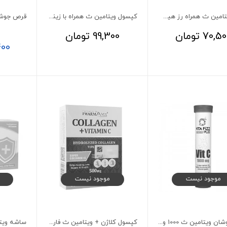
قرص ویتامین ث همراه رز هیپ ایکس مارت 60 عددی
کپسول ویتامین ث همراه با زینک 10 میلی‌گرم آپوویتال 40 عدد
70,50
تومان
99,300
تومان
400
موجود نیست
موجود نیست
قرص جوشان ویتامین ث 1000 ویتافیز پلاس
کپسول کلاژن + ویتامین ث فارمامیکس 30 عدد