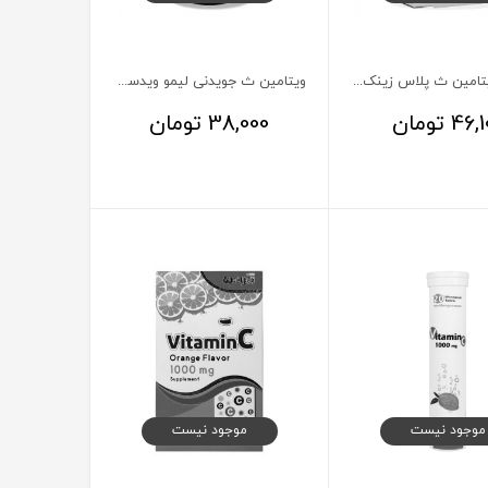
کپسول ویتامین ث پلاس زینک 10 میلی گرم هگمتان داروی غرب 48 عدد
ویتامین ث جویدنی لیمو ویدسی 60 عدد
46,1
تومان
38,000
تومان
موجود نیست
موجود نیست