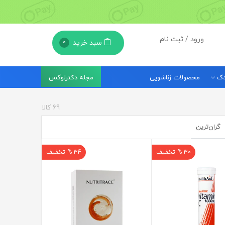
ورود / ثبت نام
سبد خرید
0
مجله دکترلوکس
ودک
محصولات زناشویی
69
کالا
گران‌ترین
30 % تخفیف
34 % تخفیف