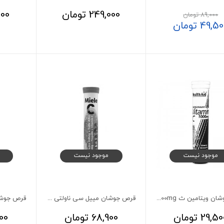
249,000
تومان
500
89,000
تومان
49,50
تومان
موجود نیست
موجود نیست
قرص جوشان ویتامین ث 1000mg انگور سیاه هلث اید 20 عدد
قرص جوشان مییل سی ناولتی لایف 20 عدد
29,50
تومان
68,900
تومان
00