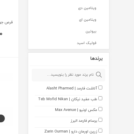
ویتامین دی
ویتامین ای
بیوتین
00
فولیک اسید
ب کمپلکس
برندها
ویتامین کا
مکمل گیاهی
آلاشت فارمد | Alasht Pharmed
مکمل‌های آقایان
طب مفید نیکان | Teb Mofid Nikan
مکمل‌های بانوان
مکس اونیو | Max Avenue
قرص جوشان
برسام فارمد البرز
مکمل تنظیم وزن
زرین اورمان دارو | Zarin Ourman