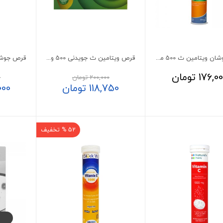
قرص جوشان ویتامین ث 500 میلی گرم هانسال 20 عددی
قرص ویتامین ث جویدنی 500 ویتامین لایف پرتقال
176,0
تومان
200,000
تومان
0
118,750
تومان
000
52 % تخفیف