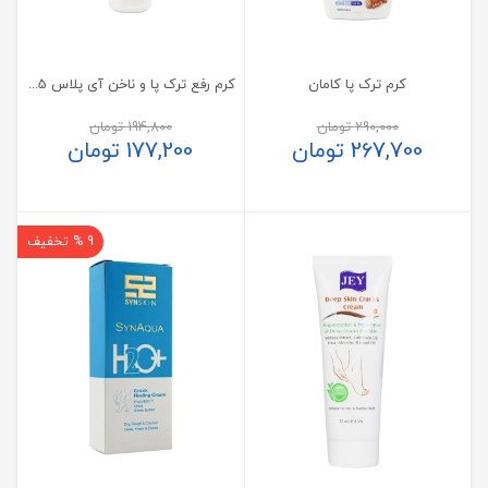
کرم ترک پا کامان
کرم رفع ترک پا و ناخن آی پلاس 75 گرم
290,000
تومان
194,800
تومان
267,700
تومان
177,200
تومان
9 % تخفیف