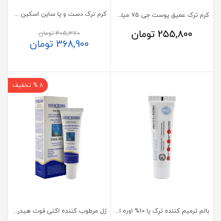
کرم ترک دست و پا ساین اسکین مدل ساین آکوا
کرم ترک عمیق پوست جی 75 میلی لیتر
255,800
تومان
405,370
تومان
368,900
تومان
8 % تخفیف
بالم ترمیم کننده ترک پا 10% اوره اینستاهیل
ژل مرطوب کننده اکتی فوت هیدرودرم 30 گرم