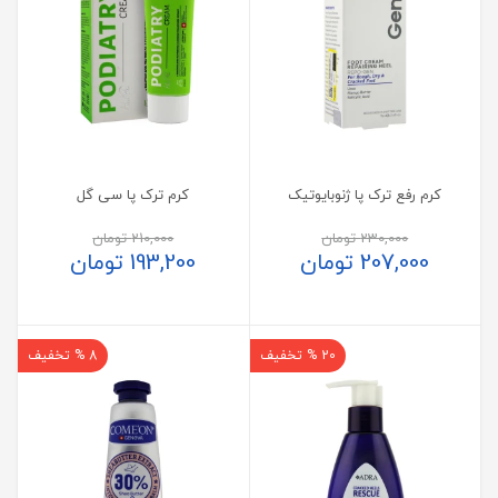
کرم رفع ترک پا ژنوبایوتیک
کرم ترک پا سی گل
230,000
تومان
210,000
تومان
207,000
تومان
193,200
تومان
20 % تخفیف
8 % تخفیف