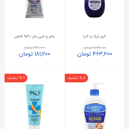
کرم ترک پا آدرا
بالم پا شی باتر 30% کامان
579,000
تومان
197,000
تومان
463,200
تومان
181,200
تومان
8 % تخفیف
9 % تخفیف