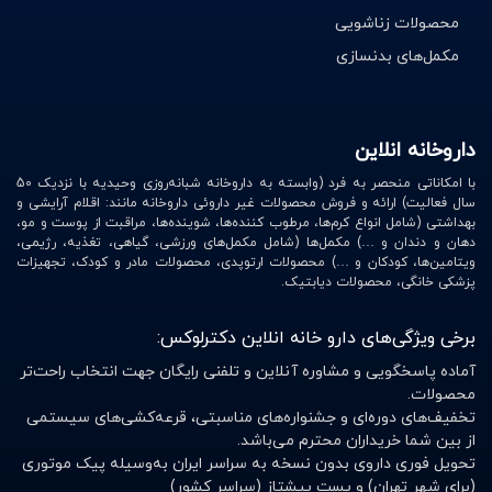
محصولات زناشویی
استفاده از جوراب مناسب:
انتخاب جورابی که از جنس
مکمل‌های بدنسازی
مواد مرغوب در آن استفاده شده می‌تواند از ایجاد
ترک‌ها جلوگیری کند.
استفاده از کرم ترک پا
داروخانه انلاین
با امکاناتی منحصر به فرد (وابسته به داروخانه شبانه‌روزی وحیدیه با نزدیک 50
محصولات مراقبت از پا مانند کرم ترک پا می‌تواند با سرعتی
سال فعالیت) ارائه و فروش محصولات غیر داروئی داروخانه مانند: اقلام آرایشی و
بیشتری شما را از شرایط وخیم و دردناک پاهایتان رها سازد.
بهداشتی (شامل انواع کرم‌ها، مرطوب کننده‌ها، شوینده‌ها، مراقبت از پوست و مو،
دهان و دندان و …) مکمل‌ها (شامل مکمل‌های ورزشی، گیاهی، تغذیه، رژیمی،
ویتامین‌ها، کودکان و …) محصولات ارتوپدی، محصولات مادر و کودک، تجهیزات
انتخاب یک کرم ترک پا مناسب با داشتن ترکیبات نرم کنندگی
پزشکی خانگی، محصولات دیابتیک.
مانند اوره، ویتامین ای، آلانتوئین و آلوئه ورا باعث نرم شده
پاهای شما خواهد شد.
برخی ویژگی‌های دارو خانه انلاین دکترلوکس:
آماده پاسخگویی و مشاوره آنلاین و تلفنی رایگان جهت انتخاب راحت‌تر
در صورتی که ترک پاهای شما زیاد است بهتر است نسبت به
محصولات.
استفاده از روش‌های کلینیکی اقدام نمایید و در نهایت برای
تخفیف‌های دوره‌ای و جشنواره‌های مناسبتی، قرعه‌کشی‌های سیستمی
مراقبت بیشتر و جلوگیری از ترک پا و یا بیشتر شدن ان از یک
از بین شما خریداران محترم می‌باشد.
تحویل فوری داروی بدون نسخه به سراسر ایران به‌وسیله پیک موتوری
کرم مناسب استفاده کنید.
(برای شهر تهران) و پست پیشتاز (سراسر کشور)