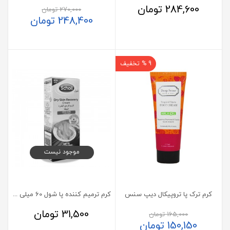
284,600
تومان
270,000
تومان
248,400
تومان
9 % تخفیف
موجود نیست
کرم ترک پا تروپیکال دیپ سنس
کرم ترمیم کننده پا شول 60 میلی لیتر
31,500
تومان
165,000
تومان
150,150
تومان