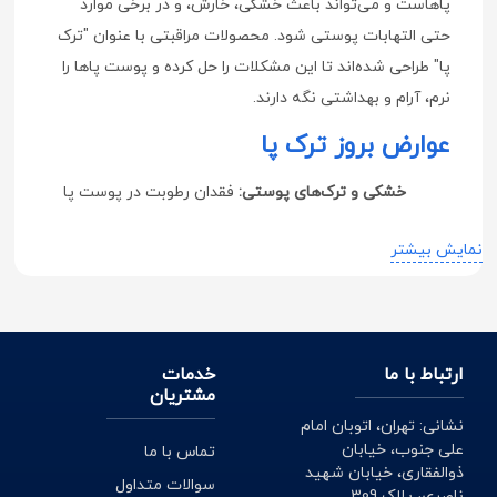
پاهاست و می‌تواند باعث خشکی، خارش، و در برخی موارد
حتی التهابات پوستی شود. محصولات مراقبتی با عنوان "ترک
پا" طراحی شده‌اند تا این مشکلات را حل کرده و پوست پاها را
نرم، آرام و بهداشتی نگه دارند.
عوارض بروز ترک پا
خشکی و ترک‌های پوستی:
فقدان رطوبت در پوست پا
می‌تواند به خشکی و ترک‌های جلدی منجر شود.
نمایش بیشتر
خارش و احساس ناخوشایند:
ترک‌ها ممکن است باعث
ایجاد خارش و احساس ناخوشایند در منطقه پا شوند.
خستگی و ناراحتی:
پوست خشک و ترک‌دار معمولاً باعث
ارتباط با ما
خدمات
افزایش خستگی و ناراحتی در پاها می‌شود.
مشتریان
نشانی: تهران، اتوبان امام
خطر ابتلا به عفونت:
ترک‌ها ممکن است دربه درآمدهای
علی جنوب، خیابان
تماس با ما
آسیب دیده، زخم‌ها را ایجاد کنند و خطر ابتلا به عفونت
ذوالفقاری، خیابان شهید
سوالات متداول
را افزایش دهند.
ناصری، پلاک 309