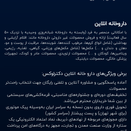
7. گرم کردن تخت خواب
داروخانه انلاین
8. بهبود درد عضلانی بعد از ورزش
با امکاناتی منحصر به فرد (وابسته به داروخانه شبانه‌روزی وحیدیه با نزدیک 50
9. بهبود سرفه همراه با خس خس سینه
سال فعالیت) ارائه و فروش محصولات غیر داروئی داروخانه مانند: اقلام آرایشی و
بهداشتی (شامل انواع کرم‌ها، مرطوب کننده‌ها، شوینده‌ها، مراقبت از پوست و مو،
دهان و دندان و …) مکمل‌ها (شامل مکمل‌های ورزشی، گیاهی، تغذیه، رژیمی،
ویتامین‌ها، کودکان و …) محصولات ارتوپدی، محصولات مادر و کودک، تجهیزات
پزشکی خانگی، محصولات دیابتیک.
عوارض کیسه آب گرم
برخی ویژگی‌های دارو خانه انلاین دکترلوکس:
به طور کلی فواید کیسه های آب گرم بیشتر از معایب آن
است فقط لازم است به دو نکته توجه داشته باشید:
آماده پاسخگویی و مشاوره آنلاین و تلفنی رایگان جهت انتخاب راحت‌تر
محصولات.
اگر از کیسه آب گرم به درستی استفاده نکنید و یا به نکات
تخفیف‌های دوره‌ای و جشنواره‌های مناسبتی، قرعه‌کشی‌های سیستمی
از بین شما خریداران محترم می‌باشد.
ایمنی مربوط به آن توجه نداشته باشید، استفاده از آن
تحویل فوری داروی بدون نسخه به سراسر ایران به‌وسیله پیک موتوری
می‌تواند به سوختگی منجر شود.
(برای شهر تهران) و پست پیشتاز (سراسر کشور)
دارای مجوزهای مربوطه از نهادهای ذیربط، نماد اعتماد الکترونیکی یک
نکته مهم بعدی به کیفیت آن مربوط می‌شود. گاهی اوقات
ستاره از وزارت صنعت معدن و تجارت، مجهز به درگاه‌های امن پرداخت