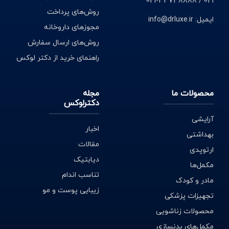
021 / 33738888-021
2. کیسه آب گرم شارژی
روش‌های پرداخت
ایمیل: info@drluxe.ir
مجوزهای داروخانه
3. کیسه آب گرم ترمو پلاستیک
روش‌های ارسال سفارش
4. کیسه آب گرم ژله ای
راهنمای خرید از دکتر لوکس
فواید کیسه آب گرم
محصولات ما
مجله
دکترلوکس
1. کمک به زودتر خوابیدن کودک
آرایشی
اخبار
بهداشتی
2. آرام کردن روده و بهبود درد قاعدگی
مقالات
ارتوپدی
3. بهبود دردهای بارداری
دیابتیک
مکمل‌ها
تناسب اندام
مادر و کودک
4. بهبود گردن درد
زیبایی پوست و مو
تجهیزات پزشکی
5. از بین بردن خشم و استرس
محصولات زناشویی
6. بهبود کمر درد
مکمل‌های بدنسازی