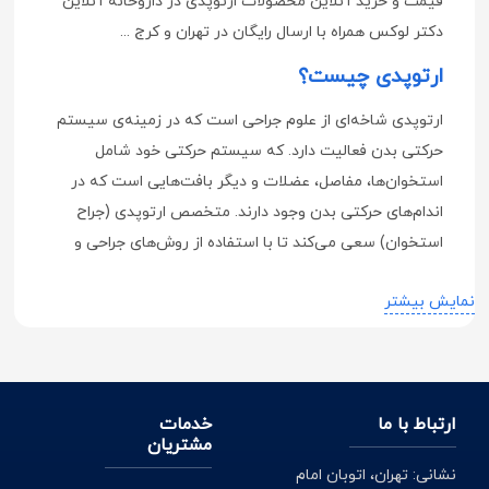
قیمت و خرید آنلاین محصولات ارتوپدی در داروخانه آنلاین
دکتر لوکس همراه با ارسال رایگان در تهران و کرج ...
ارتوپدی چیست؟
ارتوپدی شاخه‌ای از علوم جراحی است که در زمینه‌ی سیستم
حرکتی بدن فعالیت دارد. که سیستم حرکتی خود شامل
استخوان‌ها، مفاصل، عضلات و دیگر بافت‌هایی است که در
اندام‌های حرکتی بدن وجود دارند. متخصص ارتوپدی (جراح
استخوان) سعی می‌کند تا با استفاده از روش‌های جراحی و
غیرجراحی به درمان مشکلات سیستم حرکتی بدن بپردازد.
نمایش بیشتر
دردها و محدودیت‌ها و تغییر شکل در مناطق: دست‌ها و پاها و
کمر و گردن، همه در حیطه‌ی فعالیت ارتوپد می‌باشد.
در علم ارتوپدی تجهیزاتی وجود دارد که افراد مبتلا به اختلالات
عصبی و آسیب دیدگی با کمک این تجهیزات بتوانند زندگی
ارتباط با ما
خدمات
مشتریان
مستقل و راحتی داشته باشند. نیاز شما به این وسایل در طول
زمان درمان تغییر خواهد کرد.
نشانی: تهران، اتوبان امام