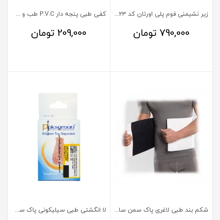
زیر نشیمنی فوم پلی اورتان کد 2023 سان آمور
کفی طبی پنجه دار P.V.C طب و صنعت سایز 38-39
790,000
تومان
209,000
تومان
شکم بند طبی لاغری پاک سمن سایز XL
لا انگشتی طبی سیلیکونی پاک سمن