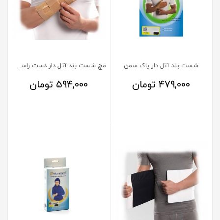
شست بند آتل دار پاک سمن
مچ شست بند آتل دار دست راست پاک سمن
479,000
تومان
594,000
تومان