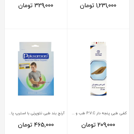
1,231,000
تومان
329,000
تومان
کفی طبی پنجه دار P.V.C طب و صنعت سایز 36-37
آرنج بند طبی نئوپرنی با استرپ پاک سمن
209,000
تومان
465,000
تومان