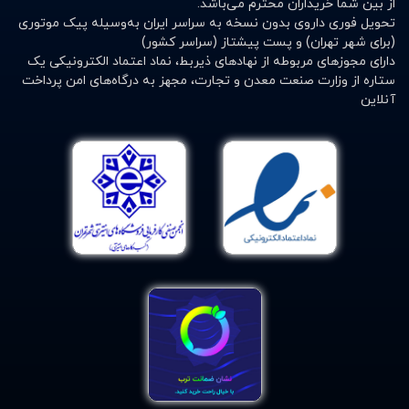
از بین شما خریداران محترم می‌باشد.
12. انواع کمربند طبی (آتل کمر)
تحویل فوری داروی بدون نسخه به سراسر ایران به‌وسیله پیک موتوری
(برای شهر تهران) و پست پیشتاز (سراسر کشور)
13. کمربندهای طبی ستون فقرات
دارای مجوزهای مربوطه از نهادهای ذیربط، نماد اعتماد الکترونیکی یک
ستاره از وزارت صنعت معدن و تجارت، مجهز به درگاه‌های امن پرداخت
آنلاین
14. کمربندهای دوران بارداری و حاملگی
15. کرست کمری
16. مچ بند طبی
17. کتف بند
18. فتق بند (ارتوپدی و توانبخشی)
19. زانوبند طبی
20. آتل پا و ران
21. انواع محافظ گچ پا