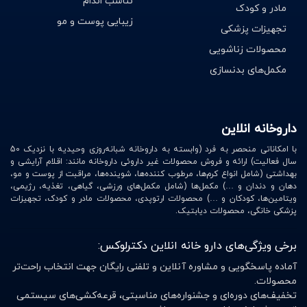
تناسب اندام
مادر و کودک
2. انواع بالشت‌های گردنی پانوماتیک سه حلقه‌ای
زیبایی پوست و مو
تجهیزات پزشکی
محصولات زناشویی
3. آتل گردنبندی اسفنجی سخت و نیمه سخت
مکمل‌های بدنسازی
4. ماسک‌ها و محافظ بینی
5. بالشت طبی
داروخانه انلاین
6. تشک طبی
با امکاناتی منحصر به فرد (وابسته به داروخانه شبانه‌روزی وحیدیه با نزدیک 50
سال فعالیت) ارائه و فروش محصولات غیر داروئی داروخانه مانند: اقلام آرایشی و
7. تشک‌های برقی و مواج
بهداشتی (شامل انواع کرم‌ها، مرطوب کننده‌ها، شوینده‌ها، مراقبت از پوست و مو،
دهان و دندان و …) مکمل‌ها (شامل مکمل‌های ورزشی، گیاهی، تغذیه، رژیمی،
ویتامین‌ها، کودکان و …) محصولات ارتوپدی، محصولات مادر و کودک، تجهیزات
8. شکم بند بعد و قبل از زایمان
پزشکی خانگی، محصولات دیابتیک.
9. کلیه بند
برخی ویژگی‌های دارو خانه انلاین دکترلوکس:
10. آتل دست و انگشت
آماده پاسخگویی و مشاوره آنلاین و تلفنی رایگان جهت انتخاب راحت‌تر
محصولات.
11. قوزبندهای کشی و سخت
تخفیف‌های دوره‌ای و جشنواره‌های مناسبتی، قرعه‌کشی‌های سیستمی