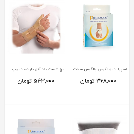
اسپیلنت هالکوس والگوس سخت پاک سمن پای چپ
مچ شست بند آتل دار دست چپ پاک سمن
368,000
تومان
543,000
تومان