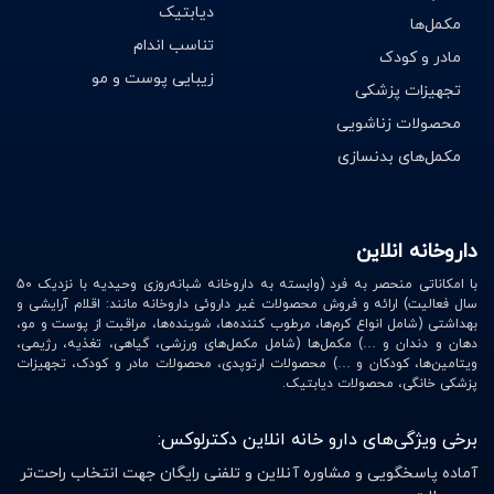
راحتی بیشتر.
دیابتیک
مکمل‌ها
شانه بند ورزشی:
طراحی شده برای محافظت از مفصل شانه در
تناسب اندام
مادر و کودک
حین تمرینات و مسابقات ورزشی.
زیبایی پوست و مو
تجهیزات پزشکی
راهنمای خرید شانه بند طبی مناسب
محصولات زناشویی
انتخاب سایز مناسب:
شانه بند باید کاملاً متناسب با اندازه
مکمل‌های بدنسازی
شانه شما باشد تا بهترین عملکرد را ارائه دهد.
جنس و قابلیت تنفس:
مدل‌هایی که از پارچه‌های ضد
حساسیت و قابل تنفس ساخته شده‌اند، راحتی بیشتری دارند.
داروخانه انلاین
نوع آسیب:
بسته به مشکل خود (کشیدگی، دررفتگی، آرتروز،
با امکاناتی منحصر به فرد (وابسته به داروخانه شبانه‌روزی وحیدیه با نزدیک 50
استفاده ورزشی) مدل مناسب را انتخاب کنید.
سال فعالیت) ارائه و فروش محصولات غیر داروئی داروخانه مانند: اقلام آرایشی و
بهداشتی (شامل انواع کرم‌ها، مرطوب کننده‌ها، شوینده‌ها، مراقبت از پوست و مو،
دهان و دندان و …) مکمل‌ها (شامل مکمل‌های ورزشی، گیاهی، تغذیه، رژیمی،
چرا خرید شانه بند طبی از داروخانه آنلاین دکتر
ویتامین‌ها، کودکان و …) محصولات ارتوپدی، محصولات مادر و کودک، تجهیزات
لوکس؟
پزشکی خانگی، محصولات دیابتیک.
تضمین اصالت و کیفیت محصولات
برخی ویژگی‌های دارو خانه انلاین دکترلوکس:
تنوع گسترده از بهترین برندهای شانه بند طبی
ارسال رایگان در تهران با هر میزان خرید
آماده پاسخگویی و مشاوره آنلاین و تلفنی رایگان جهت انتخاب راحت‌تر
تحویل سریع و پرداخت امن با مجوزهای معتبر