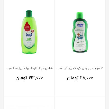
شامپو سر و بدن کودک وی کر عصاره اسطوخودوس و آلوئه ورا
شامپو بچه آلوئه ورا فیروز 500 میلی لیتر
118,000
تومان
193,000
تومان