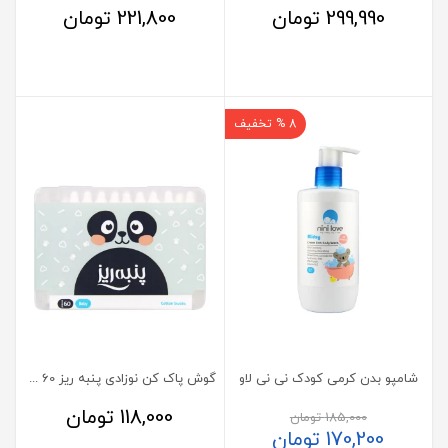
299,990
تومان
221,800
تومان
8 % تخفیف
شامپو بدن کرمی کودک نی نی لاو
گوش پاک کن نوزادی پنبه ریز 60 عدد
118,000
تومان
185,000
تومان
170,200
تومان