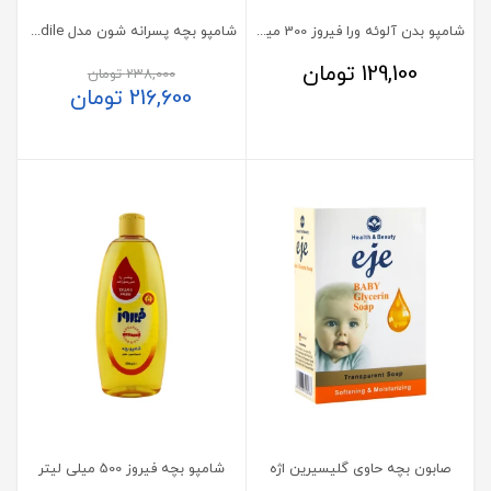
شامپو بدن آلوئه ورا فیروز 300 میلی لیتر
شامپو بچه پسرانه شون مدل Crocodile
129,100
تومان
238,000
تومان
216,600
تومان
صابون بچه حاوی گلیسیرین اژه
شامپو بچه فیروز 500 میلی لیتر