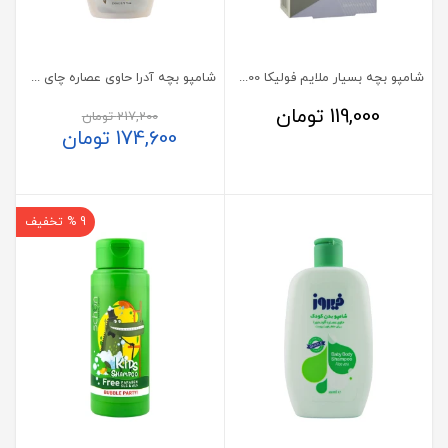
شامپو بچه بسیار ملایم فولیکا 200 میلی لیتر
شامپو بچه آدرا حاوی عصاره چای سبز
119,000
تومان
217,200
تومان
174,600
تومان
9 % تخفیف