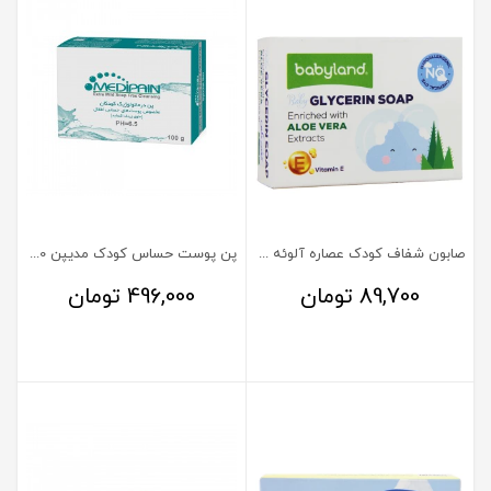
صابون شفاف کودک عصاره آلوئه ورا بی بی لند 100 گرم
پن پوست حساس کودک مدیپن 100 گرم
89,700
تومان
496,000
تومان