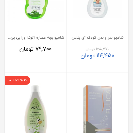
شامپو سر و بدن کودک آی پلاس
شامپو بچه عصاره آلوئه ورا بی بی لند
79,700
تومان
125,770
تومان
114,450
تومان
20 % تخفیف