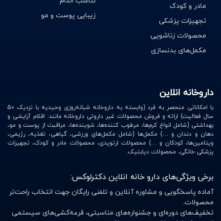
تناسب اندام
مادر و کودک
14. روغن‌هاى چرب کننده مثل روغن بچه یا روغن بادام شیرین
زیبایی پوست و مو
تجهیزات پزشکی
برای چرب کردن پوست نوزاد
محصولات زناشویی
15. ناخن‌گیر یا قیچی ناخن مخصوص کودک
مکمل‌های بدنسازی
16. شانه
17. دماسنج حمام
18. صندلی تعادل مخصوص حمام با پایه‌های چسبی برای
داروخانه انلاین
بچه‌های بزرگتر که می‌توانند در حمام بنشینند
با امکاناتی منحصر به فرد (وابسته به داروخانه شبانه‌روزی وحیدیه با نزدیک 50
19. پماد مخصوص برای جا‌هایی از بدن نوزاد که عرق سوز شده
سال فعالیت) ارائه و فروش محصولات غیر داروئی داروخانه مانند: اقلام آرایشی و
است
بهداشتی (شامل انواع کرم‌ها، مرطوب کننده‌ها، شوینده‌ها، مراقبت از پوست و مو،
دهان و دندان و …) مکمل‌ها (شامل مکمل‌های ورزشی، گیاهی، تغذیه، رژیمی،
20. کرم مرطوب کننده بدون مواد معطر
ویتامین‌ها، کودکان و …) محصولات ارتوپدی، محصولات مادر و کودک، تجهیزات
21. دستمال مرطوب بدون عطر
پزشکی خانگی، محصولات دیابتیک.
برخی ویژگی‌های دارو خانه انلاین دکترلوکس:
برای خرید آنلاین لوازم حمام کودک چه کاری
آماده پاسخگویی و مشاوره آنلاین و تلفنی رایگان جهت انتخاب راحت‌تر
محصولات.
انجام دهیم؟
تخفیف‌های دوره‌ای و جشنواره‌های مناسبتی، قرعه‌کشی‌های سیستمی