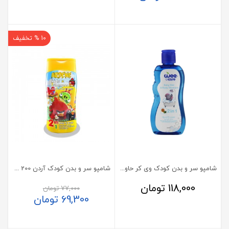
10 % تخفیف
شامپو سر و بدن کودک وی کر حاوی کالاندولا و آلوئه ورا
شامپو سر و بدن کودک آردن 200 میلی لیتر
118,000
تومان
77,000
تومان
69,300
تومان