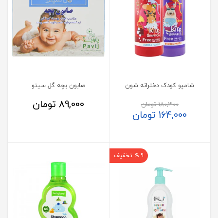
شامپو کودک دخترانه شون
صابون بچه گل سیتو
89,000
تومان
180,300
تومان
164,000
تومان
9 % تخفیف