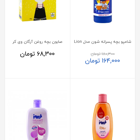
شامپو بچه پسرانه شون مدل Lion
صابون بچه روغن آرگان وی کر
68,300
تومان
180,300
تومان
164,000
تومان