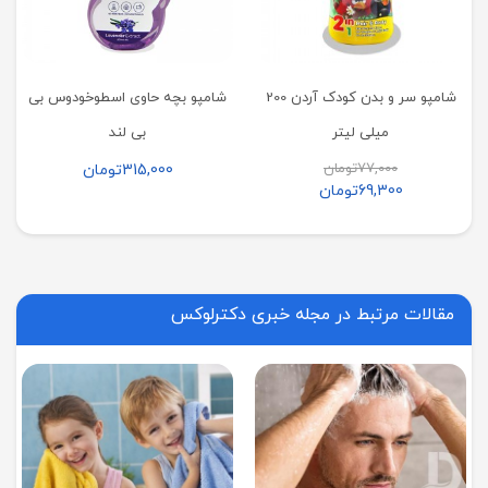
شامپو سر و بدن کودک آردن 200
شامپو بچه حاوی اسطوخودوس بی
میلی لیتر
بی لند
77,000
تومان
315,000
تومان
69,300
تومان
مقالات مرتبط در مجله خبری دکترلوکس