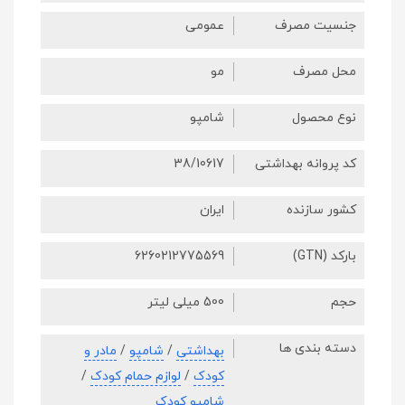
جنسیت مصرف
عمومی
محل مصرف
مو
نوع محصول
شامپو
کد پروانه بهداشتی
38/10617
کشور سازنده
ایران
بارکد (GTN)
6260212775569
حجم
500 میلی لیتر
دسته بندی ها
بهداشتی
/
شامپو
/
مادر و
کودک
/
لوازم حمام کودک
/
شامپو کودک