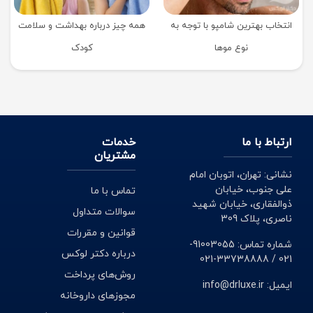
انتخاب بهترین شامپو با توجه به
همه چیز درباره بهداشت و سلامت
نوع موها
کودک
ارتباط با ما
خدمات
مشتریان
نشانی: تهران، اتوبان امام
علی جنوب، خیابان
تماس با ما
ذوالفقاری، خیابان شهید
سوالات متداول
ناصری، پلاک 309
قوانین و مقررات
شماره تماس: 91003055-
درباره دکتر لوکس
021 / 33738888-021
روش‌های پرداخت
ایمیل: info@drluxe.ir
مجوزهای داروخانه