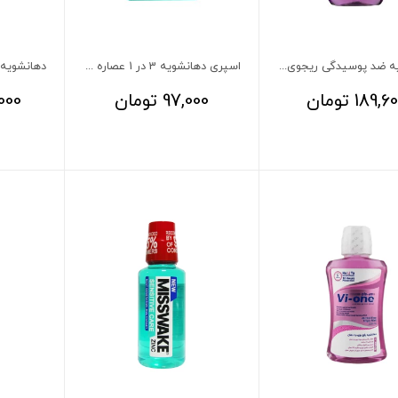
دهانشویه ضد پوسیدگی ریجوی مدل Anti Cavity حجم 375 میل
اسپری دهانشویه 3 در 1 عصاره پروپولیس میسویک 30 میلی لیتر
189,6
تومان
97,000
تومان
000