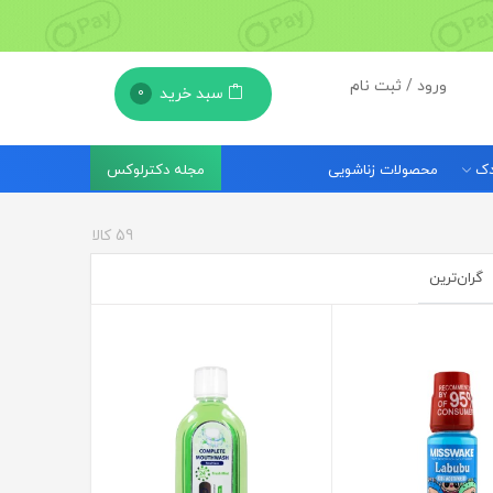
ورود / ثبت نام
سبد خرید
0
مجله دکترلوکس
ودک
محصولات زناشویی
59
کالا
گران‌ترین