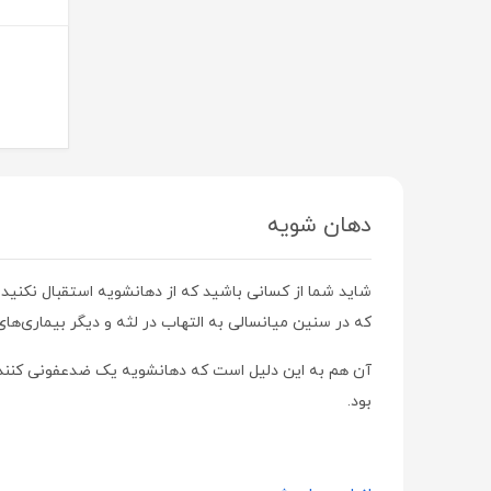
دیور | Dior
هراند | Herand
هاینز | Hinz
پرومکس | ProMax
راموفارمین | Ramofarmin
بهستان | Behestan
دهان شویه
ویتا آریا | Vita Aria
سامکس | Samex
شاید شما از کسانی باشید که از دهانشویه استقبال نکنید. ا
طب رازی | Teb Razi
که در سنین میانسالی به التهاب در لثه و دیگر بیماری‌های
سلکشن سیتی | Selection City
آن هم به این دلیل است که دهانشویه یک ضدعفونی کننده
نوتری فیز | Notri Fiz
بود.
لایسل | liesel
اسکین شیک | Skin Chic