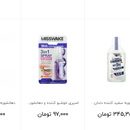
دهان شویه سفید کننده دندان حساس کاپیتانو
اسپری خوشبو کننده و دهانشویه 3 در 1 پروپلیس و اکالیپتوس میسویک 30 میلی لیتر
345,3
تومان
97,000
تومان
00