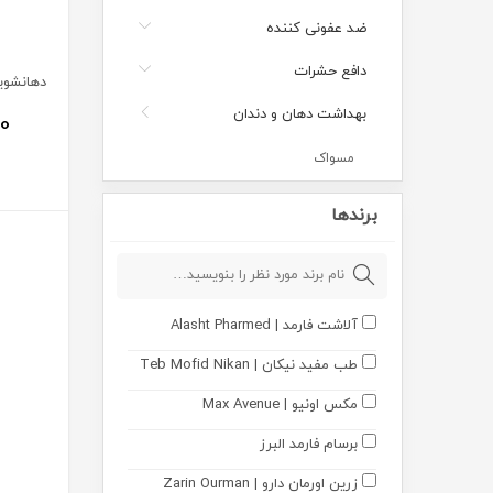
ضد عفونی کننده
دافع حشرات
بهداشت دهان و دندان
00
مسواک
نخ دندان
برندها
دهانشویه
خمیر دندان
آلاشت فارمد | Alasht Pharmed
سفید کننده دندان
طب مفید نیکان | Teb Mofid Nikan
چسب دندان مصنوعی
مکس اونیو | Max Avenue
تبخال و آفت دهان
برسام فارمد البرز
گوش پاک کن
زرین اورمان دارو | Zarin Ourman