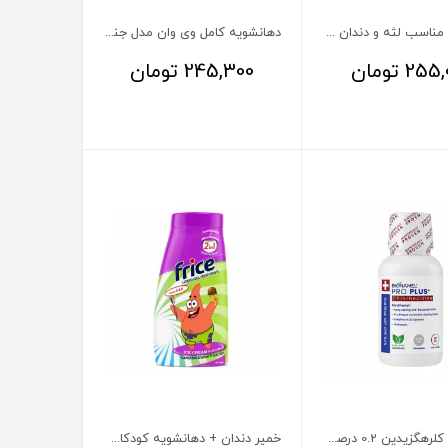
دهانشویه مناسب لثه و دندان حساس بایونمل 500 میلی لیتر
دهانشویه کامل وی وان مدل جنرال 6 در 1
255,
تومان
245,300
تومان
دهانشویه کلرهگزیدین 0.2 درصد بایونمل
خمیر دندان + دهانشویه کودکان بالای 2 سال فریس طعم بستنی