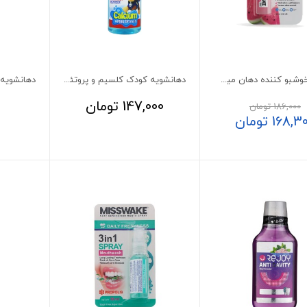
اسپری خوشبو کننده دهان میسویک رایحه هندوانه
دهانشویه کودک کلسیم و پروتئین شیر میسویک 200 میلی لیتر
147,000
تومان
186,000
تومان
168,3
تومان