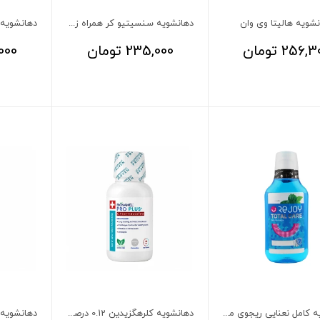
شویه هالیتا وی وان
دهانشویه سنسیتیو کر همراه زینک میسویک
256,3
تومان
235,000
تومان
000
دهانشویه کامل نعنایی ریجوی مدل توتال کر
دهانشویه کلرهگزیدین 0.12 درصد بایونمل