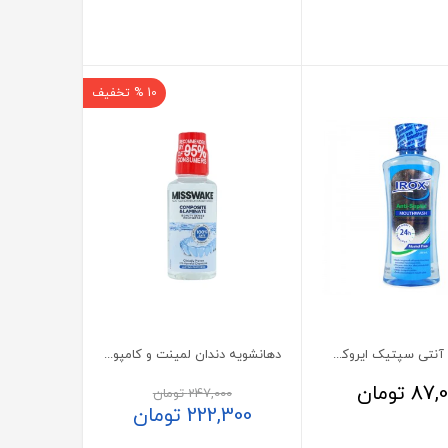
10 % تخفیف
دهانشویه آنتی سپتیک ایروکس 250 میلی لیتر
دهانشویه دندان لمینت و کامپوزیت میسویک حاوی زایلیتول
87,0
تومان
247,000
تومان
222,300
تومان