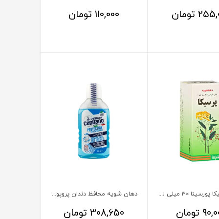
255,
تومان
110,000
تومان
قطره پرسیکا پورسینا 30 میلی لیتر
دهان شویه محافظ دندان پروپولیس کاپیتانو
90,0
تومان
308,650
تومان