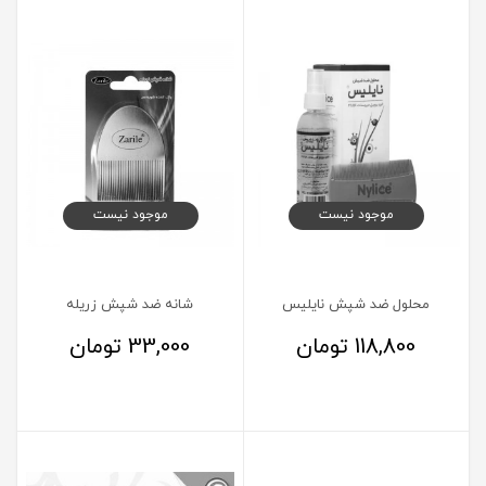
موجود نیست
موجود نیست
محلول ضد شپش نایلیس
شانه ضد شپش زریله
118,800
تومان
33,000
تومان