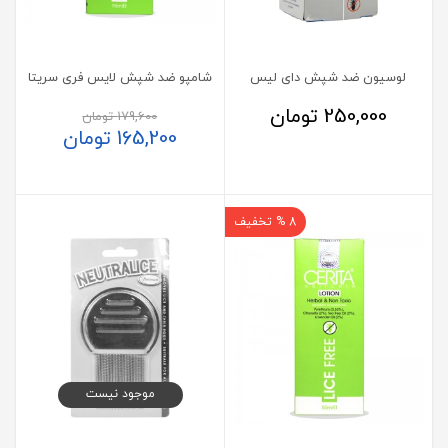
لوسیون ضد شپش دای لیس
شامپو ضد شپش لایس فری سریتا
250,000
تومان
179,600
تومان
165,200
تومان
8 % تخفیف
موجود نیست