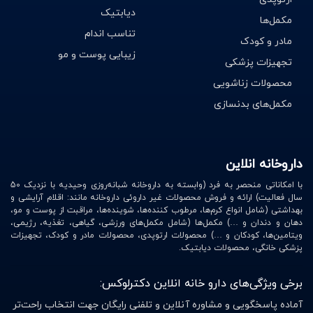
معمولاً حدود 7 تا 10 روز طول می کشد.
دیابتیک
مکمل‌ها
تناسب اندام
مادر و کودک
زیبایی پوست و مو
تجهیزات پزشکی
حذف شیمیایی
محصولات زناشویی
مکمل‌های بدنسازی
آنچه شما برای این روش نیاز دارید:
1. شانه عادی
داروخانه انلاین
2. درمان شیمیایی حاوی حشره کش های مصنوعی یا طبیعی
که شپش را از بین می برد (برای شناسایی درمان های حاوی
با امکاناتی منحصر به فرد (وابسته به داروخانه شبانه‌روزی وحیدیه با نزدیک 50
سال فعالیت) ارائه و فروش محصولات غیر داروئی داروخانه مانند: اقلام آرایشی و
حشره کش با داروخانه محلی خود صحبت کنید) مانند: شامپو
بهداشتی (شامل انواع کرم‌ها، مرطوب کننده‌ها، شوینده‌ها، مراقبت از پوست و مو،
ضد شپش، لوسیون ضد شپش و ...
دهان و دندان و …) مکمل‌ها (شامل مکمل‌های ورزشی، گیاهی، تغذیه، رژیمی،
ویتامین‌ها، کودکان و …) محصولات ارتوپدی، محصولات مادر و کودک، تجهیزات
3. شانه شپش فلزی دندانه ای خوب
پزشکی خانگی، محصولات دیابتیک.
4. حوله کاغذی سفید
برخی ویژگی‌های دارو خانه انلاین دکترلوکس:
اگر انتخاب می کنید از یک درمان شیمیایی استفاده کنید، به
آماده پاسخگویی و مشاوره آنلاین و تلفنی رایگان جهت انتخاب راحت‌تر
یاد داشته باشید که دستورالعمل ها را با دقت دنبال کنید. برای