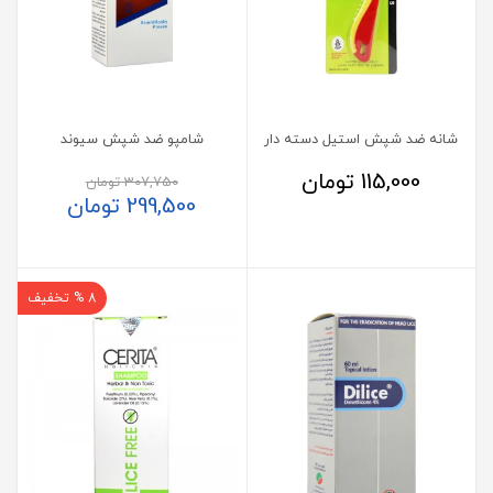
شانه ضد شپش استیل دسته دار
شامپو ضد شپش سیوند
115,000
تومان
307,750
تومان
299,500
تومان
8 % تخفیف