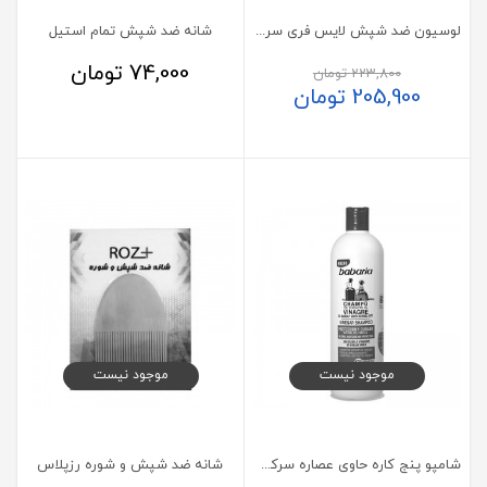
لوسیون ضد شپش لایس فری سریتا
شانه ضد شپش تمام استیل
74,000
تومان
223,800
تومان
205,900
تومان
موجود نیست
موجود نیست
شامپو پنج کاره حاوی عصاره سرکه باباریا
شانه ضد شپش و شوره رزپلاس