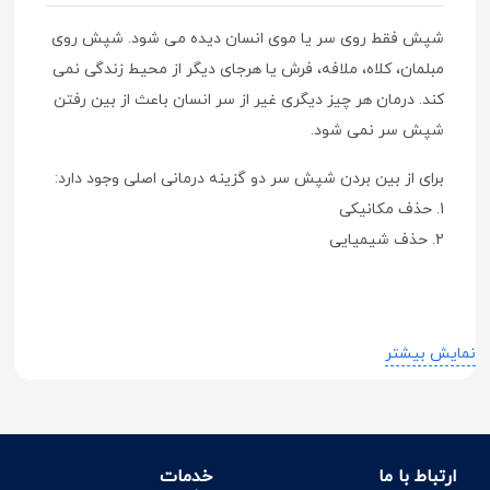
شپش فقط روی سر یا موی انسان دیده می شود. شپش روی
مبلمان، کلاه، ملافه، فرش یا هرجای دیگر از محیط زندگی نمی
کند. درمان هر چیز دیگری غیر از سر انسان باعث از بین رفتن
شپش سر نمی شود.
برای از بین بردن شپش سر دو گزینه درمانی اصلی وجود دارد:
1. حذف مکانیکی
2. حذف شیمیایی
حذف مکانیکی یا روش "شانه و نرم کننده"
نمایش بیشتر
آنچه شما برای این روش نیاز دارید:
1. شانه عادی
2. شانه شپش فلزی دندانه ای خوب
ارتباط با ما
خدمات