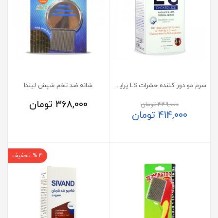
سرم مو دور کننده حشرات LS پرایم 50 میلی لیتر
شانه ضد تخم شپش لیندا
368,000
تومان
449,000
تومان
414,000
تومان
3 % تخفیف