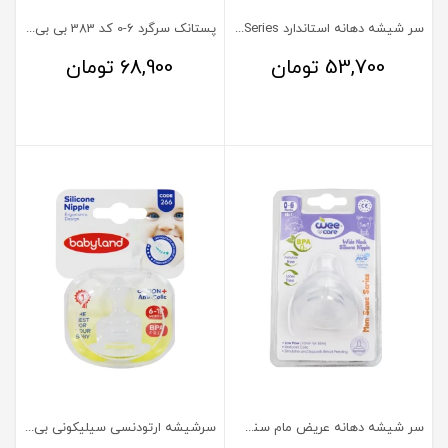
سر شیشه دهانه استاندارد Latch Series وی کر
پستانک سرگرد 6-0 کد 383 بی بی لند
53,700
تومان
68,900
تومان
سر شیشه دهانه عریض مام سنس 6-0 ماه کد N514 وی کر
سرشیشه ارتودنسی سیلیکونی بی بی لند 266 سایز 2