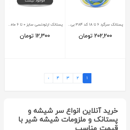
موجود نیست
پستانک سرگرد 6 تا 18 کد 384 بی بی لند
پستانک ارتودنسی سایز 0 تا 6 ماه مایا
202,200
تومان
12,300
تومان
›
4
3
2
1
خرید آنلاین انواع سر شیشه و
پستانک و ملزومات شیشه شیر با
قیمت مناسب