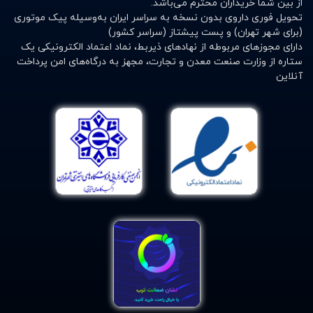
از بین شما خریداران محترم می‌باشد.
توجه ویژه ای داشته باشید. انتخاب سرشیشه مناسب برای
تحویل فوری داروی بدون نسخه به سراسر ایران به‌وسیله پیک موتوری
شیشه شیر می باشد. شیشه شیرهای موجود در بازار در سایز
(برای شهر تهران) و پست پیشتاز (سراسر کشور)
ها و مدل های متنوع ساخته و عرضه می شوند. تنها تفاوت
دارای مجوزهای مربوطه از نهادهای ذیربط، نماد اعتماد الکترونیکی یک
ستاره از وزارت صنعت معدن و تجارت، مجهز به درگاه‌های امن پرداخت
شیشه های شیر سایز و شکل آن هاست. اما در مورد سر
آنلاین
شیشه عوامل متعددی وجود دارد که باعث تنوع زیاد سر
شیشه های شیر شده است.
در گذشته سرشیشه ها را از پلاستیک تهیه می کردند که
محققان با تحقیقات خود متوجه شدند که این سرشیشه ها
برای کودکان مضر بوده و به سلامت کودک آسیب وارد می
نماید. برای این منظور امروزه بیشتر تاکید به استفاده از سر
شیشه های شیشه ای با لایه ی سیلیکون می باشد. که از
شکستن سر شیشه و هم چنین انتقال گرما به دست کودک
جلوگیری نماید.
انواع مختلف سرشیشه