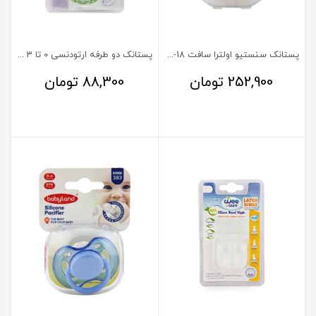
پستانک سنستیو اولترا سافت 18-6 ماه بی بی لند کد 213
پستانک دو طرفه ارتودنسی 0 تا 3 ماه وی کر کد P142
252,900
تومان
88,300
تومان