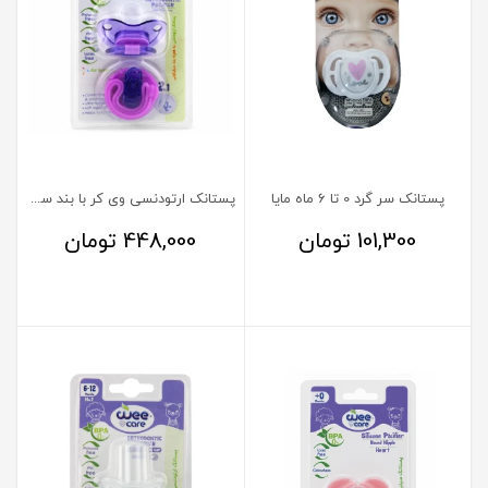
پستانک سر گرد 0 تا 6 ماه مایا
پستانک ارتودنسی وی کر با بند سیلیکونی 12 ماه شماره 3
101,300
تومان
448,000
تومان