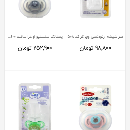
سر شیشه ارتودنسی وی کر کد 508
پستانک سنستیو اولترا سافت 0-6 ماه بی بی لند کد 212
98,800
تومان
252,900
تومان