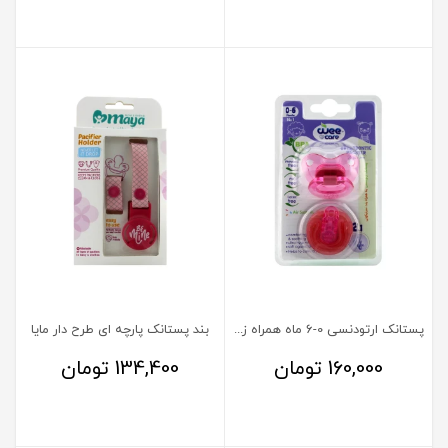
پستانک ارتودنسی 0-6 ماه همراه زنجیر وی کر کد P150
بند پستانک پارچه ای طرح دار مایا
160,000
تومان
134,400
تومان