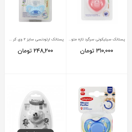
پستانک سیلیکونی سرگرد تازه متولد مدل قلبی وی کر
پستانک ارتودنسی سایز 2 وی کر کد 125
310,000
تومان
248,200
تومان