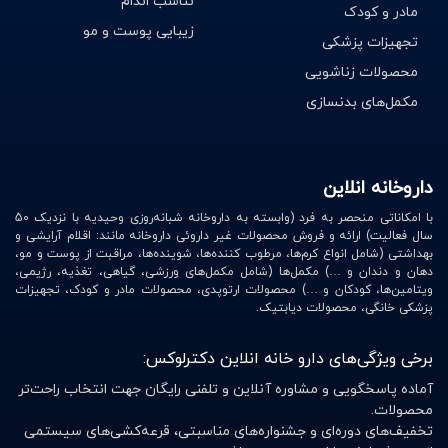
تناسب اندام
مادر و کودک
پستانک استفاده می‌کند، ممکن است نیمه‌های شب متوجه
زیبایی پوست و مو
تجهیزات پزشکی
شوید به‌خاطر درآمدن پستانک از دهان به گریه افتاده است.
محصولات زناشویی
2. استفاده طولانی‌مدت از پستانک باعث مشکلات دندان در
مکمل‌های بدنسازی
کودک می‌شود.
3. استفاده از پستانک ممکن است باعث عفونت گوش میانی
داروخانه انلاین
در کودکان شود. هرچند درصد ابتلا به عفونت گوش میانی از
بدو تولد تا ۶ ماهگی در کمترین حد ممکن است، در صورتی‌که
با امکاناتی منحصر به فرد (وابسته به داروخانه شبانه‌روزی وحیدیه با نزدیک 50
سال فعالیت) ارائه و فروش محصولات غیر داروئی داروخانه مانند: اقلام آرایشی و
درصد خطر مرگ ناگهانی نوزاد در این مدت در بیشترین حد
بهداشتی (شامل انواع کرم‌ها، مرطوب کننده‌ها، شوینده‌ها، مراقبت از پوست و مو،
دهان و دندان و …) مکمل‌ها (شامل مکمل‌های ورزشی، گیاهی، تغذیه، رژیمی،
ممکن است. به هرحال ممکن است کودک به پستانک علاقه
ویتامین‌ها، کودکان و …) محصولات ارتوپدی، محصولات مادر و کودک، تجهیزات
زیادی نشان دهد.
پزشکی خانگی، محصولات دیابتیک.
برخی ویژگی‌های دارو خانه انلاین دکترلوکس:
سر شیشه چیست؟
آماده پاسخگویی و مشاوره آنلاین و تلفنی رایگان جهت انتخاب راحت‌تر
محصولات.
در انتخاب شیشه شیر برای نوزاد یکی از عواملی که باید به آن
تخفیف‌های دوره‌ای و جشنواره‌های مناسبتی، قرعه‌کشی‌های سیستمی