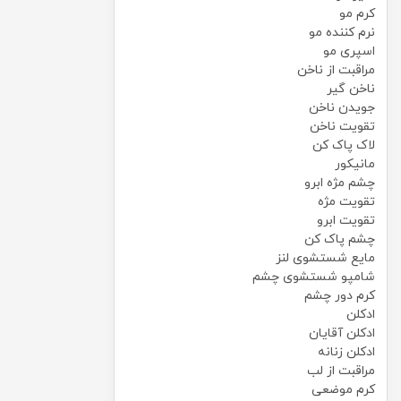
کرم مو
نرم کننده مو
اسپری مو
مراقبت از ناخن
ناخن گیر
جویدن ناخن
تقویت ناخن
لاک پاک کن
مانیکور
چشم مژه ابرو
تقویت مژه
تقویت ابرو
چشم پاک کن
مایع شستشوی لنز
شامپو شستشوی چشم
کرم دور چشم
ادکلن
ادکلن آقایان
ادکلن زنانه
مراقبت از لب
کرم موضعی