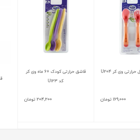
رارتی وی کر U204
قاشق حرارتی کودک +6 ماه وی کر
قا
کد U123
169,000
تومان
204,200
تومان