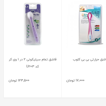
شق حرارتی بی بی کلوب
قاشق تمام سیلیکونی 2 در 1 وی کر
کد U203
17,000
تومان
123,500
تومان