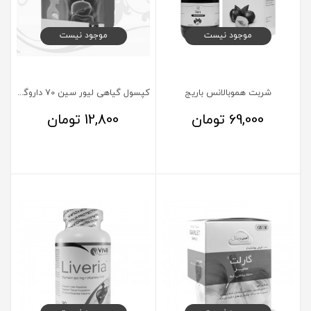
موجود نیست
موجود نیست
شربت هموبالانس باریج
کپسول گیاهی لیور سین 70 داروگستر 30 عدد
69,000
تومان
12,800
تومان