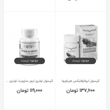
موجود نیست
موجود نیست
کپسول لیواتوفیکس هرباویوا
کپسول نوتری لیور ساپورت نوتری سنتری 60 عدد
137,600
تومان
119,000
تومان