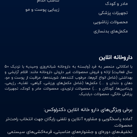
تناسب اندام
مادر و کودک
زیبایی پوست و مو
از دست دادن اشتها
تجهیزات پزشکی
محصولات زناشویی
کبودی پوست به آسانی
مکمل‌های بدنسازی
مدفوع بی رنگ و یا خونی و یا تیره مانند قیر از علائم بیماری
کبد چرب می باشد.
داروخانه انلاین
با امکاناتی منحصر به فرد (وابسته به داروخانه شبانه‌روزی وحیدیه با نزدیک 50
بهترین مکمل های مناسب برای کبد
سال فعالیت) ارائه و فروش محصولات غیر داروئی داروخانه مانند: اقلام آرایشی و
بهداشتی (شامل انواع کرم‌ها، مرطوب کننده‌ها، شوینده‌ها، مراقبت از پوست و مو،
چرب
دهان و دندان و …) مکمل‌ها (شامل مکمل‌های ورزشی، گیاهی، تغذیه، رژیمی،
ویتامین‌ها، کودکان و …) محصولات ارتوپدی، محصولات مادر و کودک، تجهیزات
قرص جویدنی هپاتوهیل باریج:
پزشکی خانگی، محصولات دیابتیک.
این قرص از مکمل های مناسب کبد چرب می باشد که درمان
برخی ویژگی‌های دارو خانه انلاین دکترلوکس:
پایه برای بیماری های کبد و کمک درمان برای بیماری کبد
آماده پاسخگویی و مشاوره آنلاین و تلفنی رایگان جهت انتخاب راحت‌تر
چرب است. این محصول همچنین موجب درمان اگزما، یبوست،
محصولات.
هموروئید و واریس می گردد و حاوی عصاره توت فرنگی و برگ
تخفیف‌های دوره‌ای و جشنواره‌های مناسبتی، قرعه‌کشی‌های سیستمی