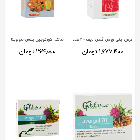
قرص اپتی وومن گلدن لایف 30 عدد
ساشه کورکوجین پلاس سولویتا
1,677,400
تومان
264,000
تومان