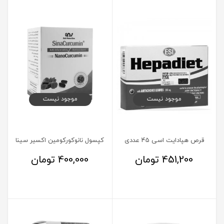
موجود نیست
موجود نیست
قرص هپادایت اسی 45 عددی
کپسول نانوکورکومین اکسیر سینا
451,200
تومان
400,000
تومان