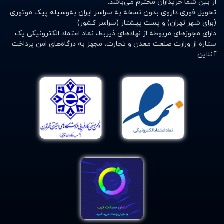
از بین شما خریداران محترم می‌باشد.
و سر شاخه های درخت مو می باشد. قرص جویدنی هپاهوتیل
تحویل فوری داروی بدون نسخه به سراسر ایران به‌وسیله پیک موتوری
باریج اسانس در درمان اختلالات کبد مانند هپاتیت به ویژه
(برای شهر تهران) و پست پیشتاز (سراسر کشور)
هپاتیت مزمن B و فیبروز کبدی بسیار موثر است.
دارای مجوزهای مربوطه از نهادهای ذیربط، نماد اعتماد الکترونیکی یک
ستاره از وزارت صنعت معدن و تجارت، مجهز به درگاه‌های امن پرداخت
کپسول نوتری لیور ساپورت 150 میلی گرمی
آنلاین
نوتری سنتری:
کپسول نوتری لیور ساپورت نوتری سنتری جزو داروهای
گیاهی محسوب می‌شود که با حاوی بودن از خار مریم در
ترکیب خود مشکلات و التهابات کبدی را درمان می‌کند و مانع
از بروز سرطان کبد می‌شود. این دارو با تأثیرات پیشگیرانه‌ای
که دارد از سلول‌های کبدی محافظت کرده و مشکلات کبدی را
بهبود می‌بخشد. علاوه بر مشکلات کبدی در درمان ناراحتی‌های
طحال، کیسه صفرا و همچنین روده مؤثر است و در جلوگیری از
سرطان‌های رحم، سینه و پروستات کمک می‌کند.
خار مریم حاوی سیلی مارین است که با خاصیت
آنتی‌اکسیدانی خود تأثیرات رادیکال‌های آزاد را از بین برده و