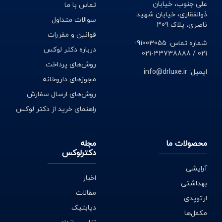
علی جنوب، خیابان
تماس با ما
زدایی، پاکسازی، بهبود خون رسانی کبد و یا بهبود کبد چرب را
ذوالفقاری، خیابان شهید
سوالات متداول
دارند.
ناصری، پلاک 309
قوانین و مقررات
شماره تماس: 91003055-
درباره دکتر لوکس
021 / 33738888-021
نشانه ها و علائم بیماری کبد جرب
روش‌های پرداخت
ایمیل: info@drluxe.ir
مجوزهای داروخانه
درد و ورم در ناحیه شکم
روش‌های ارسال سفارش
ورم در پاها و مچ ها
راهنمای خرید از دکتر لوکس
خارش پوست سر
محصولات ما
مجله
ادرار تیره رنگ
دکترلوکس
آرایشی
زردی پوست و چشم ها
اخبار
بهداشتی
مقالات
خستگی شدید
ارتوپدی
دیابتیک
مکمل‌ها
تهوع و استفراغ