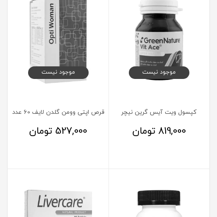
موجود نیست
موجود نیست
کپسول ویت آیس گرین نیچر
قرص اپتی وومن گلدن لایف 60 عدد
819,000
تومان
527,000
تومان