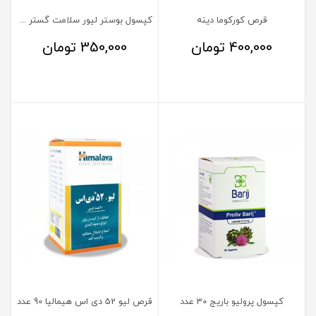
قرص کورکوما دینه
کپسول بوستر لیور سلامت گستر آرتیمان
400,000
تومان
350,000
تومان
کپسول پرولیو باریج 30 عدد
قرص لیو 52 دی اس هیمالیا 90 عدد