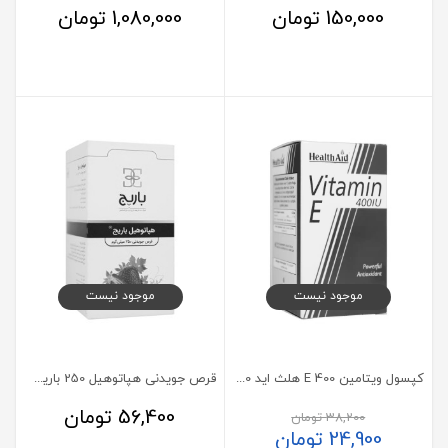
150,000
تومان
1,080,000
تومان
موجود نیست
موجود نیست
کپسول ویتامین E 400 هلث اید 30 عدد
قرص جویدنی هپاتوهیل 250 باریج 200 عدد
56,400
تومان
38,200
تومان
24,900
تومان