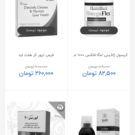
موجود نیست
موجود نیست
کپسول ژلاتینی امگا فلکس 1000 میلی گرم هلث برست 60 عدد
قرص لیور کر هلث اید
109,000
تومان
600,000
تومان
82,500
تومان
260,000
تومان