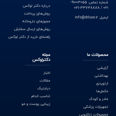
شماره تماس: 91003055-
درباره دکتر لوکس
021 / 33738888-021
روش‌های پرداخت
ایمیل: info@drluxe.ir
مجوزهای داروخانه
روش‌های ارسال سفارش
راهنمای خرید از دکتر لوکس
محصولات ما
مجله
دکترلوکس
آرایشی
اخبار
بهداشتی
مقالات
ارتوپدی
دیابتیک
مکمل‌ها
تناسب اندام
مادر و کودک
زیبایی پوست و مو
تجهیزات پزشکی
محصولات زناشویی