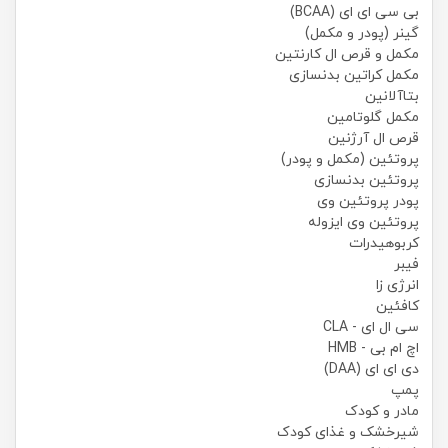
بی سی ای ای (BCAA)
گینر (پودر و مکمل)
مکمل و قرص ال کارنتین
مکمل کراتین بدنسازی
بتاآلانین
مکمل گلوتامین
قرص ال آرژنین
پروتئین (مکمل و پودر)
پروتئین بدنسازی
پودر پروتئین وی
پروتئین وی ایزوله
کربوهیدرات
فیبر
انرژی زا
کافئین
سی ال ای - CLA
اچ ام بی - HMB
دی ای ای (DAA)
پمپ
مادر و کودک
شیرخشک و غذای کودک