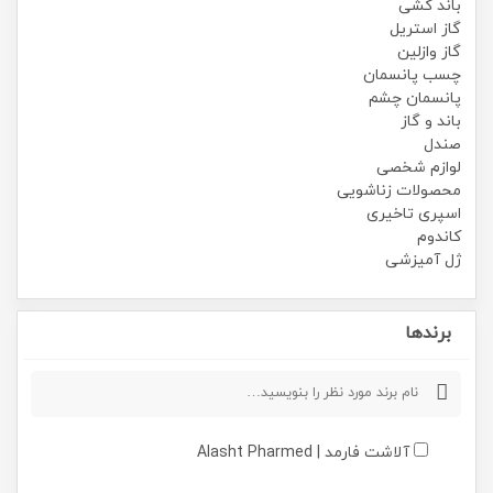
باند کشی
گاز استریل
گاز وازلین
چسب پانسمان
پانسمان چشم
باند و گاز
صندل
لوازم شخصی
محصولات زناشویی
اسپری تاخیری
کاندوم
ژل آمیزشی
برندها
آلاشت فارمد | Alasht Pharmed