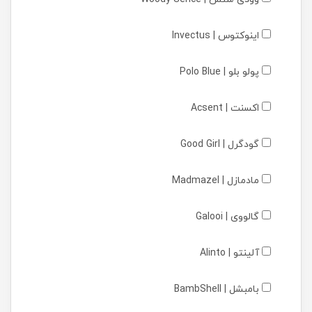
اینوکتوس | Invectus
پولو بلو | Polo Blue
اکسنت | Acsent
گودگرل | Good Girl
مادمازل | Madmazel
گالووی | Galooi
آلینتو | Alinto
بامبشل | BambShell