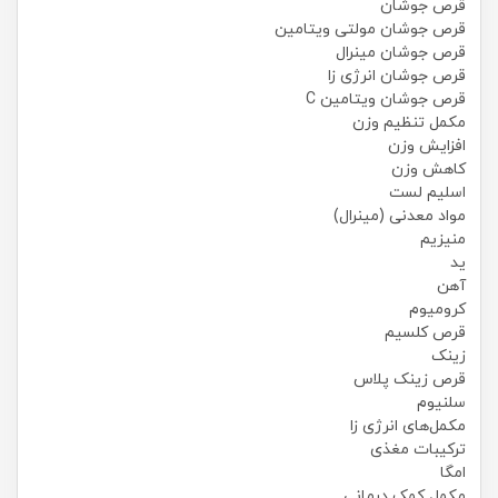
قرص جوشان
قرص جوشان مولتی ویتامین
قرص جوشان مینرال
قرص جوشان انرژی زا
قرص جوشان ویتامین C
مکمل تنظیم وزن
افزایش وزن
کاهش وزن
اسلیم لست
مواد معدنی (مینرال)
منیزیم
ید
آهن
کرومیوم
قرص کلسیم
زینک
قرص زینک پلاس
سلنیوم
مکمل‌های انرژی زا
ترکیبات مغذی
امگا
مکمل کمک درمانی