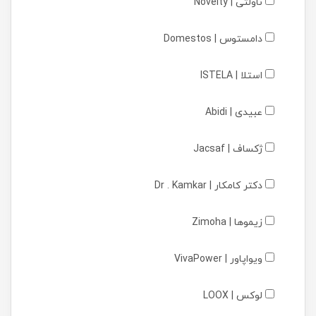
ناولتی | Novelty
دامستوس | Domestos
استلا | ISTELA
عبیدی | Abidi
ژکساف | Jacsaf
دکتر کامکار | Dr . Kamkar
زیموها | Zimoha
ویواپاور | VivaPower
لوکس | LOOX