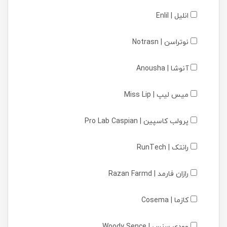
انلیل | Enlil
نوتراسن | Notrasn
آنوشا | Anousha
میس لیپ | Miss Lip
پرولب کاسپین | Pro Lab Caspian
رانتک | RunTech
رازان فارمد | Razan Farmd
کازما | Cosema
وودی سنس | Woody Sence