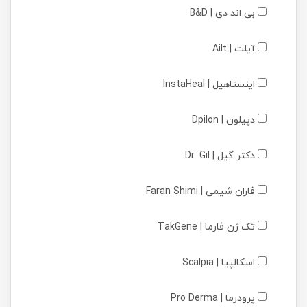
بی اند دی | B&D
آیلت | Ailt
اینستاهیل | InstaHeal
دپیلون | Dpilon
دکتر گیل | Dr. Gil
فاران شیمی | Faran Shimi
تک ژن فارما | TakGene
اسکالپیا | Scalpia
پرودرما | Pro Derma