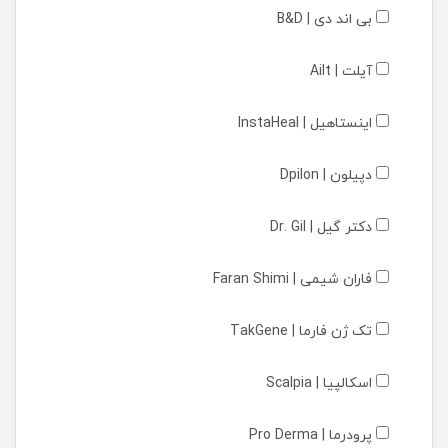
بی اند دی | B&D
آیلت | Ailt
اینستاهیل | InstaHeal
دپیلون | Dpilon
دکتر گیل | Dr. Gil
فاران شیمی | Faran Shimi
تک ژن فارما | TakGene
اسکالپیا | Scalpia
پرودرما | Pro Derma