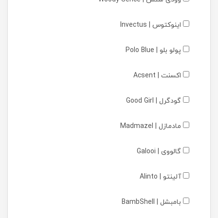
اینوکتوس | Invectus
پولو بلو | Polo Blue
اکسنت | Acsent
گودگرل | Good Girl
مادمازل | Madmazel
گالووی | Galooi
آلینتو | Alinto
بامبشل | BambShell