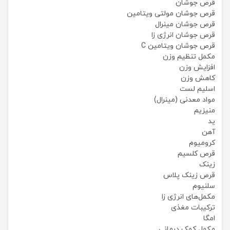
قرص جوشان
قرص جوشان مولتی ویتامین
قرص جوشان مینرال
قرص جوشان انرژی زا
قرص جوشان ویتامین C
مکمل تنظیم وزن
افزایش وزن
کاهش وزن
اسلیم لست
مواد معدنی (مینرال)
منیزیم
ید
آهن
کرومیوم
قرص کلسیم
زینک
قرص زینک پلاس
سلنیوم
مکمل‌های انرژی زا
ترکیبات مغذی
امگا
مکمل کمک درمانی