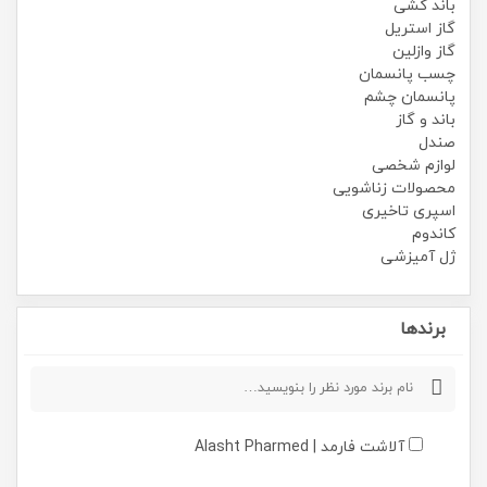
باند کشی
گاز استریل
گاز وازلین
چسب پانسمان
پانسمان چشم
باند و گاز
صندل
لوازم شخصی
محصولات زناشویی
اسپری تاخیری
کاندوم
ژل آمیزشی
برندها
آلاشت فارمد | Alasht Pharmed