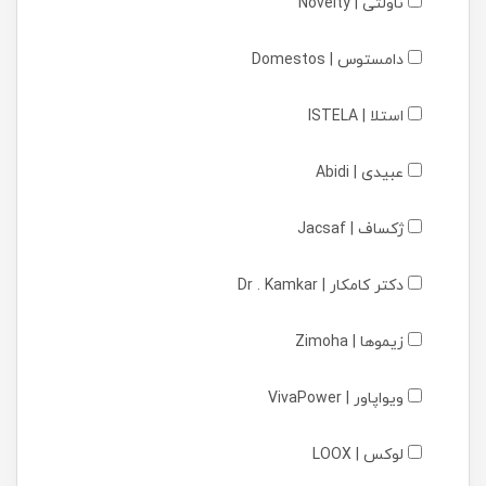
ناولتی | Novelty
دامستوس | Domestos
استلا | ISTELA
عبیدی | Abidi
ژکساف | Jacsaf
دکتر کامکار | Dr . Kamkar
زیموها | Zimoha
ویواپاور | VivaPower
لوکس | LOOX