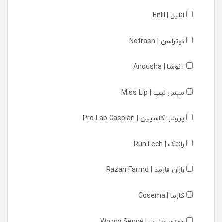
انلیل | Enlil
نوتراسن | Notrasn
آنوشا | Anousha
میس لیپ | Miss Lip
پرولب کاسپین | Pro Lab Caspian
رانتک | RunTech
رازان فارمد | Razan Farmd
کازما | Cosema
وودی سنس | Woody Sence