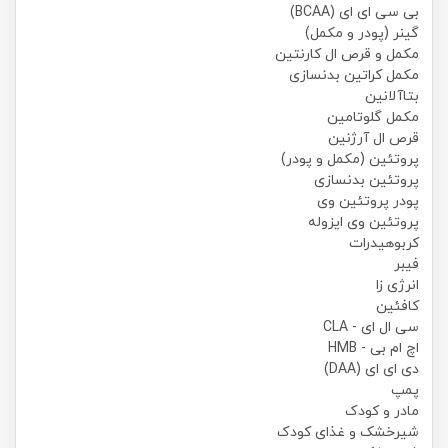
بی سی ای ای (BCAA)
گینر (پودر و مکمل)
مکمل و قرص ال کارنتین
مکمل کراتین بدنسازی
بتاآلانین
مکمل گلوتامین
قرص ال آرژنین
پروتئین (مکمل و پودر)
پروتئین بدنسازی
پودر پروتئین وی
پروتئین وی ایزوله
کربوهیدرات
فیبر
انرژی زا
کافئین
سی ال ای - CLA
اچ ام بی - HMB
دی ای ای (DAA)
پمپ
مادر و کودک
شیرخشک و غذای کودک