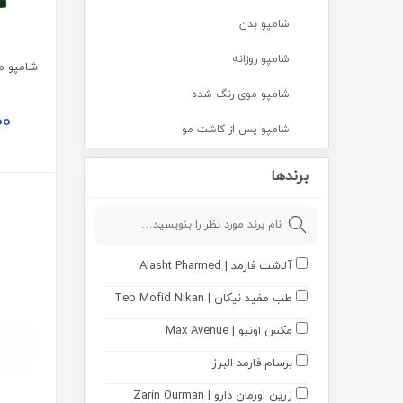
شامپو بدن
شامپو روزانه
شامپو موی رنگ شده
00
شامپو پس از کاشت مو
پاکسازی و شستشو پوست
برندها
پن و صابون
لوازم اصلاح
آلاشت فارمد | Alasht Pharmed
پوشینه ها
طب مفید نیکان | Teb Mofid Nikan
پد و دستمال
مکس اونیو | Max Avenue
ضد عفونی کننده
برسام فارمد البرز
دافع حشرات
زرین اورمان دارو | Zarin Ourman