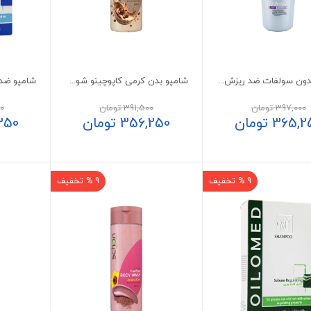
شامپو بدون سولفات ضد ریزش مو کامان مدل فال استاپ
شامپو بدن کرمی کاپوچینو شون 300 میلی لیتر
397,000
تومان
391,500
تومان
0
365,2
تومان
356,250
تومان
350
9 % تخفیف
9 % تخفیف