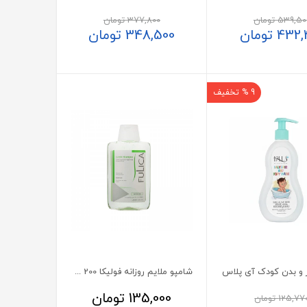
539,50
تومان
377,800
تومان
432,
تومان
348,500
تومان
9 % تخفیف
 و بدن کودک آی پلاس
شامپو ملایم روزانه فولیکا 200 میلی لیتر
135,000
تومان
125,77
تومان