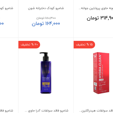
شامپو بچه حاوی پروتئین جوانه گندم بی بی لند
شامپو کودک دخترانه شون
314,9
تومان
180,300
تومان
0
164,000
تومان
00
15 % تخفیف
20 % تخفیف
شامپو فاقد سولفات هیدراکلین فیس دوکس مناسب موی خشک
شامپو فاقد سولفات آدرا حاوی کلاژن و رتینول