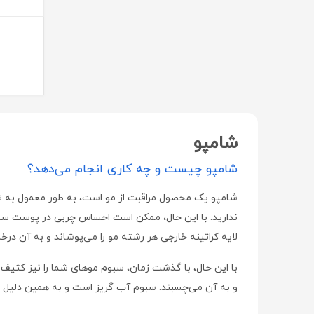
دیور | Dior
هراند | Herand
هاینز | Hinz
پرومکس | ProMax
راموفارمین | Ramofarmin
بهستان | Behestan
شامپو
ویتا آریا | Vita Aria
شامپو چیست و چه کاری انجام می‌دهد؟
سامکس | Samex
شامپو یک محصول مراقبت از مو است، به طور معمول به شکل
طب رازی | Teb Razi
ندارید. با این حال، ممکن است احساس چربی در پوست سر 
سلکشن سیتی | Selection City
لایه کراتینه خارجی هر رشته مو را می‌پوشاند و به آن د
نوتری فیز | Notri Fiz
با این حال، با گذشت زمان، سبوم موهای شما را نیز کثی
لایسل | liesel
و به آن می‌چسبند. سبوم آب گریز است و به همین دلیل 
اسکین شیک | Skin Chic