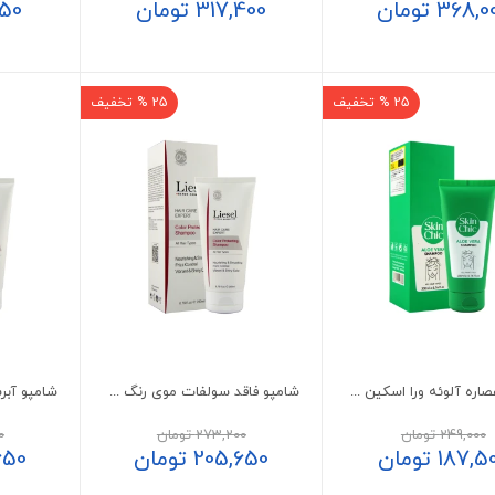
368,0
تومان
317,400
تومان
450
25 % تخفیف
25 % تخفیف
شامپو عصاره آلوئه ورا اسکین شیک
شامپو فاقد سولفات موی رنگ شده لایسل
249,000
تومان
273,200
تومان
0
187,5
تومان
205,650
تومان
650