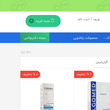
ورود / ثبت نام
سبد خرید
0
مجله دکترلوکس
ودک
محصولات زناشویی
940
کالا
گران‌ترین
9 % تخفیف
8 % تخفیف