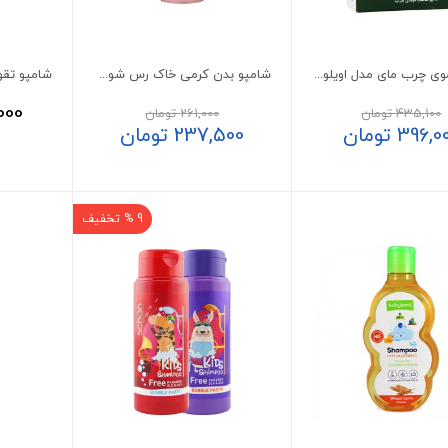
شامپو موی چرب مای مدل اویلومد
شامپو بدن کرمی خاک رس شون 300 میلی لیتر
000
435,100
تومان
261,000
تومان
396,0
تومان
237,500
تومان
9 % تخفیف