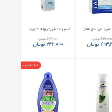
شامپو ضد شوره مای مدل تالگومد
شامپو ضد شوره روزانه اکتوزینک اویدرم
443,25
تومان
264,000
تومان
403,
تومان
242,800
تومان
8 % تخفیف