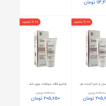
114,
تومان
25 % تخفیف
25 % تخفیف
شامپو آبرسان و احیا کننده موی خشک لایسل
شامپو فاقد سولفات موی خشک تا نرمال لایسل با روغن آرگان
273,20
تومان
273,200
تومان
205,
تومان
205,650
تومان