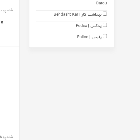
Darou
بهداشت دهان و دندان
بهداشت کار | Behdasht Kar
گوش پاک کن
00
پدکس | Pedex
محصولات ضد تعریق
پلیس | Police
خوشبو کننده هوا
فورمی | 4Me
بهداشت شخصی بانوان
مونم || اکسیر آفرین آریا | Mooneme
خوشبو کننده بدن
متالایف | Metalife
مکمل ها
رایان گستران اکسیر | Rayan
Gostaran Elixir
مکمل های تخصصی
آکواگام | Aquagum
مکمل و پودر بدنسازی
نوتری پاد | Nutri Pad
مادر و کودک
دکتر اید | Dr Aid
ارتوپدی
نوتری تریس | Nutritrace