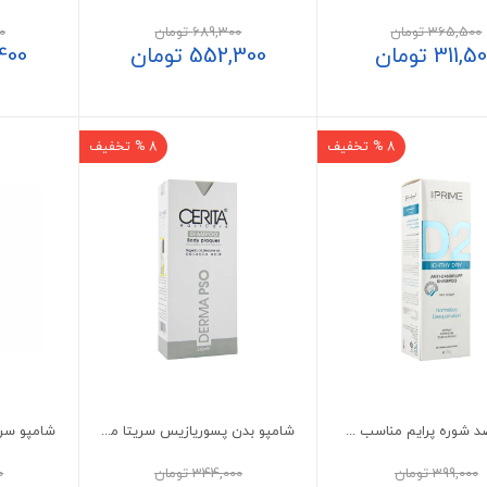
365,500
تومان
689,300
تومان
0
311,5
تومان
552,300
تومان
400
8 % تخفیف
8 % تخفیف
شامپو ضد شوره پرایم مناسب موی خشک مدل D2
شامپو بدن پسوریازیس سریتا مدل Derma PSO
شامپو سر
399,000
تومان
344,000
تومان
0