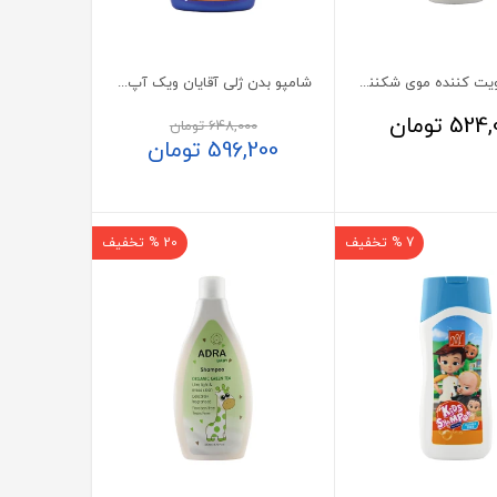
شامپو تقویت کننده موی شکننده داو 400 میلی لیتر
شامپو بدن ژلی آقایان ویک آپ کامان
524,
تومان
648,000
تومان
596,200
تومان
7 % تخفیف
20 % تخفیف