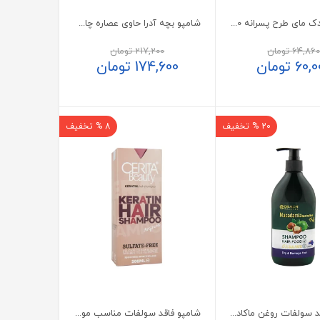
شامپو کودک مای طرح پسرانه 200 میلی لیتر
شامپو بچه آدرا حاوی عصاره چای سبز
64,86
تومان
217,200
تومان
60,0
تومان
174,600
تومان
20 % تخفیف
8 % تخفیف
شامپو فاقد سولفات روغن ماکادمیا دیلمون موی خشک و آسیب دیده
شامپو فاقد سولفات مناسب موی کراتینه سریتا