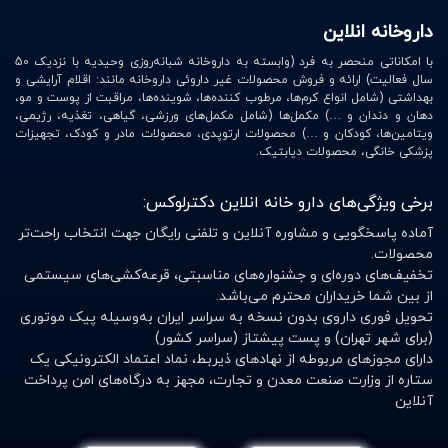
داروخانه انلاین
از سوی دیگر، پروتئین وی ایزوله دارای مقادیر بالایی از
BCAA
و گلوتامین است. این ترکیبات نقش مهمی در حفظ عضلات،
با امکاناتی منحصر به فرد (وابسته به داروخانه شبانه‌روزی وحیدیه با نزدیک 50
سال فعالیت) ارائه و فروش محصولات غیر داروئی داروخانه مانند: اقلام آرایشی و
افزایش قدرت بدنی و جلوگیری از تحلیل عضلانی دارند.
بهداشتی (شامل انواع کرم‌ها، مرطوب کننده‌ها، شوینده‌ها، مراقبت از پوست و مو،
ورزشکارانی که در دوره چربی‌سوزی هستند نیز معمولاً به سراغ
دهان و دندان و …) مکمل‌ها (شامل مکمل‌های ورزشی، گیاهی، تغذیه، رژیمی،
ویتامین‌ها، کودکان و …) محصولات ارتوپدی، محصولات مادر و کودک، تجهیزات
وی ایزوله می‌روند، زیرا این مکمل در کنار پروتئین بالا، میزان
پزشکی خانگی، محصولات دیابتیک.
چربی و کربوهیدرات بسیار کمی دارد
.
برخی ویژگی‌های دارو خانه انلاین دکترلوکس:
بسیاری از افراد تصور می‌کنند هر مکمل پروتئینی می‌تواند
آماده پاسخگویی و مشاوره آنلاین و تلفنی رایگان جهت انتخاب راحت‌تر
نتیجه مشابهی ایجاد کند، اما تفاوت در کیفیت مواد اولیه،
محصولات.
روش تولید و درصد خلوص پروتئین باعث می‌شود اثرگذاری
تخفیف‌های دوره‌ای و جشنواره‌های مناسبتی، قرعه‌کشی‌های سیستمی
از بین شما خریداران محترم می‌باشد.
مکمل‌ها کاملاً متفاوت باشد. به همین دلیل هنگام خرید وی
تحویل فوری داروی بدون نسخه به سراسر ایران به‌وسیله پیک موتوری
ایزوله باید به برند تولیدکننده، ترکیبات محصول و اصالت کالا
(برای شهر تهران) و پست پیشتاز (سراسر کشور)
توجه ویژه‌ای داشت
.
دارای مجوزهای مربوطه از نهادهای ذیربط، نماد اعتماد الکترونیکی یک
ستاره از وزارت صنعت معدن و تجارت، مجهز به درگاه‌های امن پرداخت
بهترین پروتئین وی ایزوله چه
آنلاین
ویژگی‌هایی دارد؟