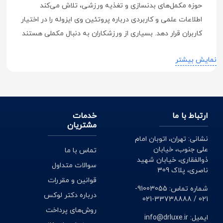
حوزه مکمل‌های بدنسازی و تغذیه ورزشی، تلاش می‌کند
اطلاعات علمی و کاربردی درباره پروتئین وی ایزوله را در اختیار
کاربران قرار دهد. بسیاری از ورزشکاران به دنبال مکملی هستند
که علاوه بر جذب سریع، درصد خلوص بالایی داشته باشد و
نمایش بیشتر
بتواند بدون ایجاد مشکلات گوارشی، فرایند عضله‌سازی و
ریکاوری را بهبود ببخشد. وی ایزوله به دلیل داشتن پروتئین
خالص، میزان لاکتوز پایین و آمینواسیدهای ضروری، به یکی از
بهترین گزینه‌ها برای ورزشکاران حرفه‌ای تبدیل شده است
.
ارتباط با ما
خدمات
پروتئین وی ایزوله چیست و چه تفاوتی
مشتریان
با سایر مکمل‌های پروتئینی دارد؟
نشانی: تهران، اتوبان امام
علی جنوب، خیابان
تماس با ما
پروتئین وی ایزوله نوعی پروتئین آب پنیر است که طی
ذوالفقاری، خیابان شهید
سوالات متداول
ناصری، پلاک 309
فرایندهای پیشرفته فیلتراسیون، بخش زیادی از چربی و
قوانین و مقررات
لاکتوز آن حذف می‌شود. همین موضوع باعث می‌شود میزان
شماره تماس: 91003055-
درباره دکتر لوکس
021 / 33738888-021
خلوص پروتئین در وی ایزوله بسیار بیشتر از انواع دیگر
روش‌های پرداخت
مکمل‌های پروتئینی باشد. در اغلب محصولات استاندارد، درصد
ایمیل: info@drluxe.ir