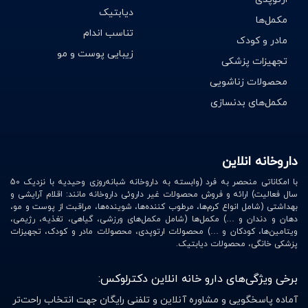
دیابتیک
مکمل‌ها
راهنمای خرید شکم‌بند طبی مناسب
تناسب اندام
مادر و کودک
انتخاب سایز مناسب:
شکم‌بند باید فیت بدن باشد تا
زیبایی پوست و مو
تجهیزات پزشکی
بیشترین تأثیر را داشته باشد.
محصولات زناشویی
جنس و قابلیت تنفس:
محصولاتی با پارچه‌های ضد حساسیت
مکمل‌های بدنسازی
و قابل تنفس انتخاب کنید.
نوع استفاده:
بسته به نیاز خود (پس از جراحی، برای کاهش
درد یا فرم‌دهی بدن) مدل مناسب را انتخاب کنید.
داروخانه انلاین
چرا خرید شکم‌بند از داروخانه آنلاین دکتر
با امکاناتی منحصر به فرد (وابسته به داروخانه شبانه‌روزی وحیدیه با نزدیک 50
لوکس؟
سال فعالیت) ارائه و فروش محصولات غیر داروئی داروخانه مانند: اقلام آرایشی و
بهداشتی (شامل انواع کرم‌ها، مرطوب کننده‌ها، شوینده‌ها، مراقبت از پوست و مو،
تضمین اصالت و کیفیت محصولات
دهان و دندان و …) مکمل‌ها (شامل مکمل‌های ورزشی، گیاهی، تغذیه، رژیمی،
ویتامین‌ها، کودکان و …) محصولات ارتوپدی، محصولات مادر و کودک، تجهیزات
تنوع گسترده از بهترین برندهای شکم‌بند طبی
پزشکی خانگی، محصولات دیابتیک.
ارسال رایگان در تهران با هر میزان خرید
تحویل سریع و پرداخت امن با مجوزهای معتبر
برخی ویژگی‌های دارو خانه انلاین دکترلوکس:
مشاوره رایگان برای انتخاب بهترین گزینه متناسب با نیاز شما
آماده پاسخگویی و مشاوره آنلاین و تلفنی رایگان جهت انتخاب راحت‌تر