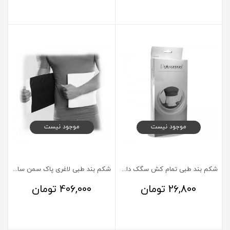
موجود نیست
موجود نیست
شکم بند طبی تمام کش سگک دار پاک سمن سایز متوسط
شکم بند طبی لاغری پاک سمن سایز XXXL
26,800
تومان
406,000
تومان