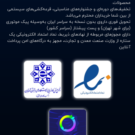
محصولات.
سوالات متداول (FAQ)
تخفیف‌های دوره‌ای و جشنواره‌های مناسبتی، قرعه‌کشی‌های سیستمی
از بین شما خریداران محترم می‌باشد.
آیا شکم‌بند طبی برای کاهش وزن مؤثر است؟
تحویل فوری داروی بدون نسخه به سراسر ایران به‌وسیله پیک موتوری
شکم‌بندهای لاغری می‌توانند به کاهش سایز موقت کمک
(برای شهر تهران) و پست پیشتاز (سراسر کشور)
دارای مجوزهای مربوطه از نهادهای ذیربط، نماد اعتماد الکترونیکی یک
کنند، اما برای کاهش وزن دائمی باید رژیم و ورزش را نیز در
ستاره از وزارت صنعت معدن و تجارت، مجهز به درگاه‌های امن پرداخت
نظر بگیرید.
آنلاین
شکم‌بند پس از زایمان را چه مدت باید استفاده کرد؟
معمولاً ۶ تا ۸ هفته پس از زایمان توصیه می‌شود، اما مدت
دقیق استفاده به توصیه پزشک بستگی دارد.
آیا استفاده از شکم‌بند در طول روز مشکلی ایجاد می‌کند؟
بستگی به نوع شکم‌بند دارد، اما استفاده بیش از حد ممکن
است باعث ضعف عضلات شکم شود.
همین حالا شکم‌بند طبی مناسب خود را انتخاب کنید و از
دردهای شکمی و کمری خلاص شوید!