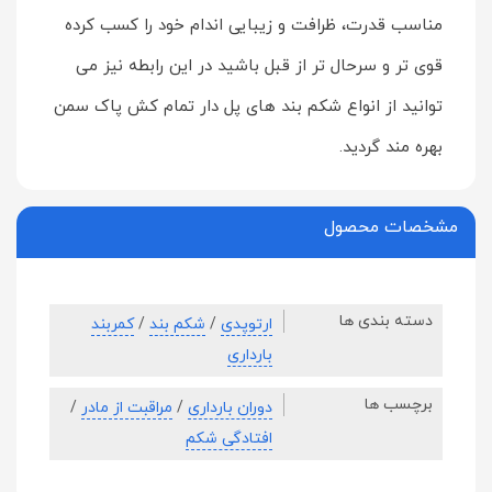
مناسب قدرت، ظرافت و زيبايی اندام خود را كسب كرده
قوی تر و سرحال تر از قبل باشيد در اين رابطه نيز می
توانيد از انواع شكم بند های پل دار تمام كش پاک سمن
بهره مند گرديد.
مشخصات محصول
دسته بندی ها
ارتوپدی
/
شکم بند
/
کمربند
بارداری
برچسب ها
دوران بارداری
/
مراقبت از مادر
/
افتادگی شکم