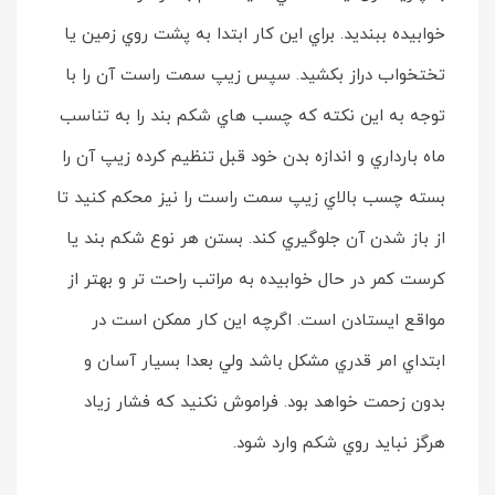
خوابيده ببنديد. براي اين كار ابتدا به پشت روي زمين يا
تختخواب دراز بكشيد. سپس زيپ سمت راست آن را با
توجه به اين نكته كه چسب هاي شكم بند را به تناسب
ماه بارداري و اندازه بدن خود قبل تنظيم كرده زيپ آن را
بسته چسب بالاي زيپ سمت راست را نيز محكم كنيد تا
از باز شدن آن جلوگيري كند. بستن هر نوع شكم بند يا
كرست كمر در حال خوابيده به مراتب راحت تر و بهتر از
مواقع ايستادن است. اگرچه اين كار ممكن است در
ابتداي امر قدري مشكل باشد ولي بعدا بسيار آسان و
بدون زحمت خواهد بود. فراموش نكنيد كه فشار زياد
هرگز نبايد روي شكم وارد شود.