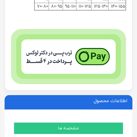
70-80
80-95
95-110
110-125
125-140
140-155
اطلاعات محصول
مشخصه ها