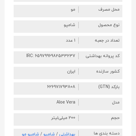
محل مصرف
مو
نوع محصول
شامپو
تعداد در جعبه
1 عدد
کد پروانه بهداشتی
IRC: 6597996982533237
کشور سازنده
ایران
بارکد (GTN)
626971793808
مدل
Aloe Vera
حجم
200 میلی‌لیتر
دسته بندی ها
بهداشتی
/
شامپو
/
شامپو مو