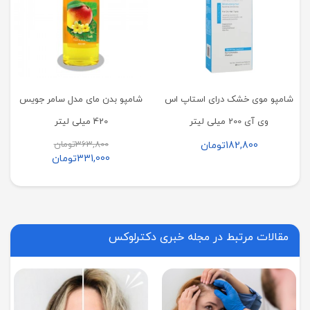
شامپو موی خشک درای استاپ اس
شامپو بدن مای مدل سامر جویس
وی آی 200 میلی لیتر
420 میلی لیتر
363,800
تومان
182,800
تومان
331,000
تومان
مقالات مرتبط در مجله خبری دکترلوکس