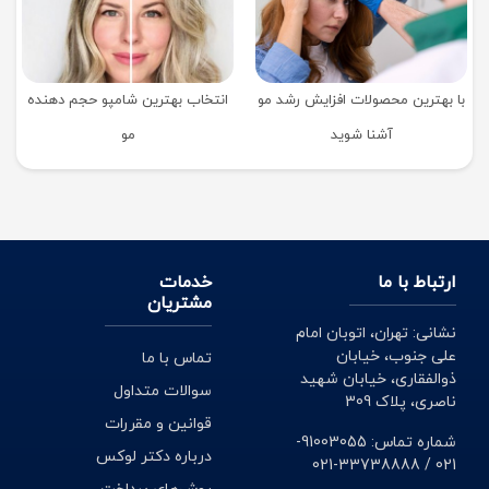
با بهترین محصولات افزایش رشد مو
انتخاب بهترین شامپو حجم دهنده
آشنا شوید
مو
ارتباط با ما
خدمات
مشتریان
نشانی: تهران، اتوبان امام
علی جنوب، خیابان
تماس با ما
ذوالفقاری، خیابان شهید
سوالات متداول
ناصری، پلاک 309
قوانین و مقررات
شماره تماس: 91003055-
درباره دکتر لوکس
021 / 33738888-021