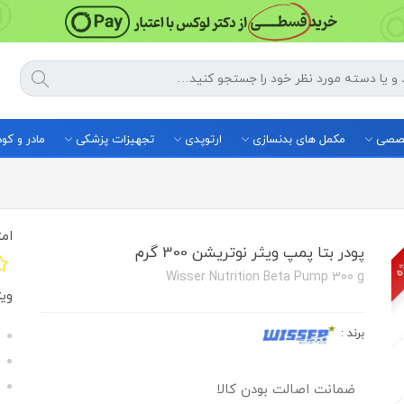
خصصی
مکمل های بدنسازی
ارتوپدی
تجهیزات پزشکی
مادر و ک
ژه
امت
پودر بتا پمپ ویثر نوتریشن 300 گرم
Wisser Nutrition Beta Pump 300 g
وی
برند
:
ضمانت اصالت بودن کالا