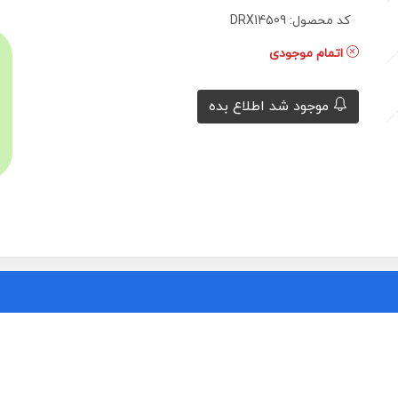
کد محصول: DRX14509
اتمام موجودی
موجود شد اطلاع بده