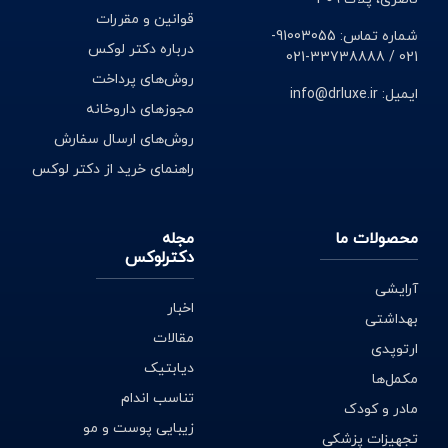
قوانین و مقررات
شماره تماس: 91003055-
درباره دکتر لوکس
021 / 33738888-021
روش‌های پرداخت
ایمیل: info@drluxe.ir
مجوزهای داروخانه
روش‌های ارسال سفارش
راهنمای خرید از دکتر لوکس
محصولات ما
مجله
دکترلوکس
آرایشی
اخبار
بهداشتی
مقالات
ارتوپدی
دیابتیک
مکمل‌ها
تناسب اندام
مادر و کودک
زیبایی پوست و مو
تجهیزات پزشکی