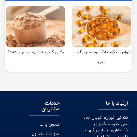
خواص شگفت انگیز ویتامین D برای
مکمل گینر چه کاری انجام میدهد؟
بدن
ارتباط با ما
خدمات
مشتریان
نشانی: تهران، اتوبان امام
علی جنوب، خیابان
تماس با ما
ذوالفقاری، خیابان شهید
سوالات متداول
ناصری، پلاک 309