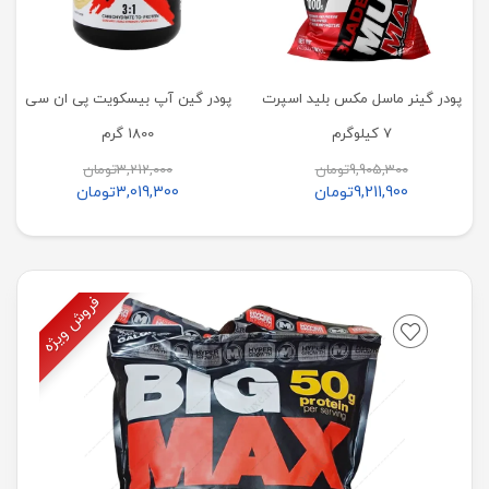
پودر گینر ماسل مکس بلید اسپرت
پودر گین آپ بیسکویت پی ان سی
7 کیلوگرم
1800 گرم
9,905,300
تومان
3,212,000
تومان
9,211,900
تومان
3,019,300
تومان
فروش ویژه