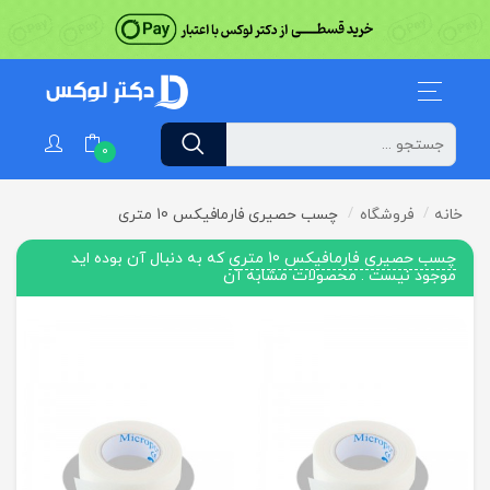
0
خانه
فروشگاه
چسب حصیری فارمافیکس 10 متری
چسب حصیری فارمافیکس 10 متری
که به دنبال آن بوده اید
موجود نیست . محصولات مشابه آن