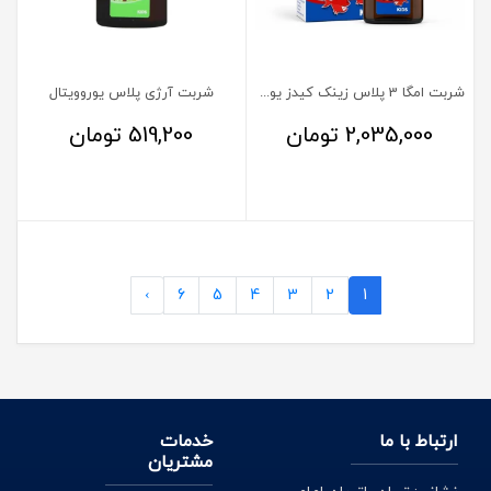
شربت امگا 3 پلاس زینک کیدز یوروویتال
شربت آرژی پلاس یوروویتال
2,035,000
تومان
519,200
تومان
›
6
5
4
3
2
1
ارتباط با ما
خدمات
مشتریان