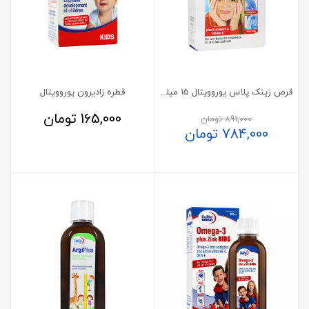
قرص زینک پلاس یوروویتال 15 میلی گرم
قطره زادیرون یوروویتال
165,000
تومان
891,000
تومان
784,000
تومان