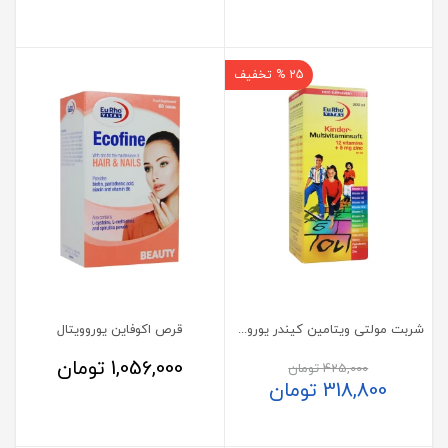
25 % تخفیف
شربت مولتی ویتامین کیندر یوروویتال
قرص اکوفاین یوروویتال
1,056,000
تومان
425,000
تومان
318,800
تومان