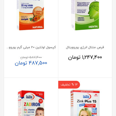
قرص منتال انرژی یوروویتال
کپسول لوتئین 20 میلی گرم یوروویتال
1,247,400
تومان
587,400
تومان
487,500
تومان
12 % تخفیف