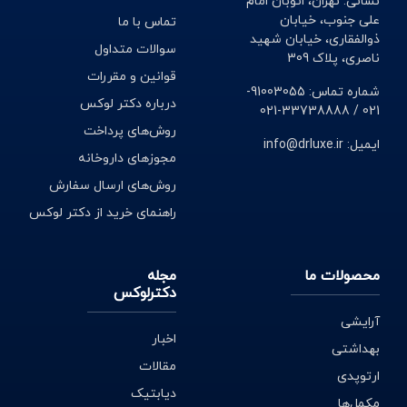
نشانی: تهران، اتوبان امام
علی جنوب، خیابان
تماس با ما
ذوالفقاری، خیابان شهید
سوالات متداول
ناصری، پلاک 309
قوانین و مقررات
شماره تماس: 91003055-
درباره دکتر لوکس
021 / 33738888-021
روش‌های پرداخت
ایمیل: info@drluxe.ir
مجوزهای داروخانه
روش‌های ارسال سفارش
راهنمای خرید از دکتر لوکس
محصولات ما
مجله
دکترلوکس
آرایشی
اخبار
بهداشتی
مقالات
ارتوپدی
دیابتیک
مکمل‌ها