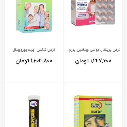
قرص پریناتال مولتی ویتامین یوروویتال
قرص فلکس اورت یوروویتال
1,227,600
تومان
1,603,800
تومان