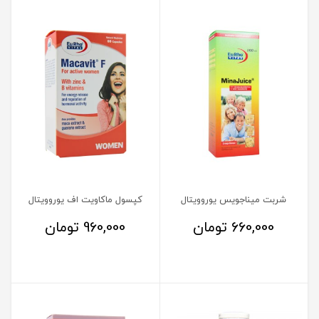
شربت میناجویس یوروویتال
کپسول ماکاویت اف یوروویتال
660,000
تومان
960,000
تومان