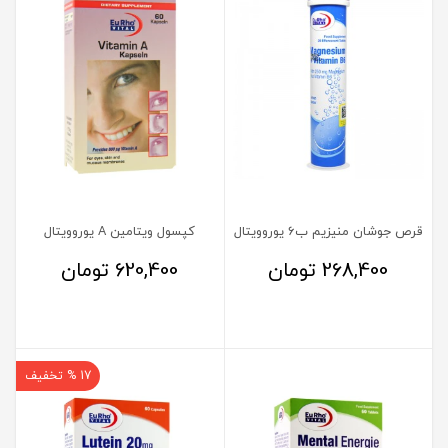
قرص جوشان منیزیم ب6 یوروویتال
کپسول ویتامین A یوروویتال
268,400
تومان
620,400
تومان
17 % تخفیف