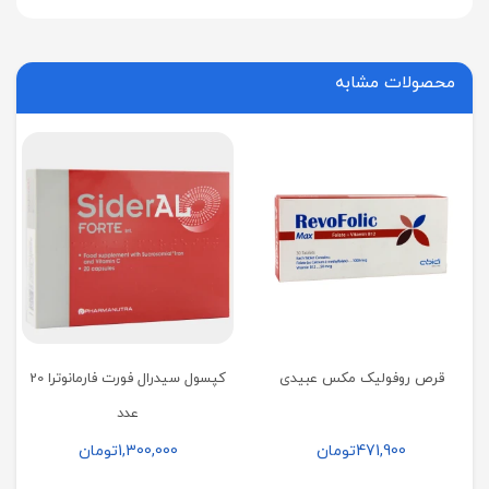
محصولات مشابه
قرص روفولیک مکس عبیدی
کپسول سیدرال فورت فارمانوترا 20
عدد
471,900
تومان
1,300,000
تومان