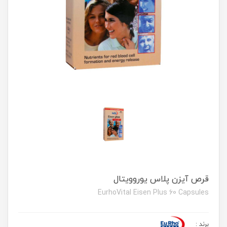
قرص آیزن پلاس یوروویتال
EurhoVital Eisen Plus 60 Capsules
برند
: