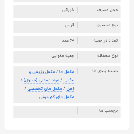
محل مصرف
خوراکی
نوع محصول
قرص
تعداد در جعبه
60 عدد
نوع محفظه
جعبه مقوایی
دسته بندی ها
مکمل ها
/
مکمل رژیمی و
غذایی
/
مواد معدنی (مینرال)
/
آهن
/
مکمل های تخصصی
/
مکمل های کم خونی
برچسب ها