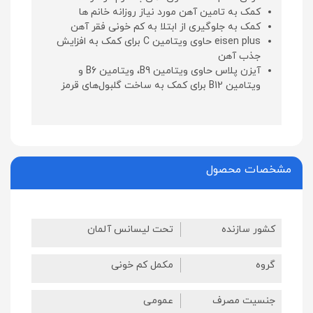
کمک به تامین آهن مورد نیاز روزانه خانم ها
کمک به جلوگیری از ابتلا به کم خونی فقر آهن
eisen plus حاوی ویتامین C برای کمک به افزایش
جذب آهن
آیزن پلاس حاوی ویتامین B9، ویتامین B6 و
ویتامین B12 برای کمک به ساخت گلبول‌های قرمز
مشخصات محصول
کشور سازنده
تحت لیسانس آلمان
گروه
مکمل کم خونی
جنسیت مصرف
عمومی