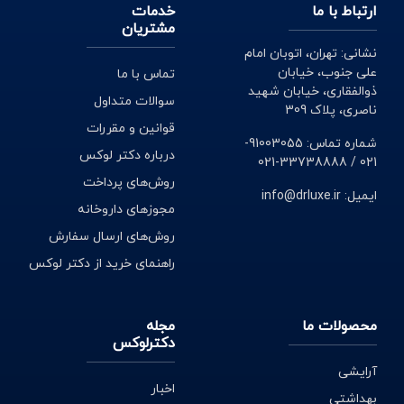
ارتباط با ما
خدمات
مشتریان
نشانی: تهران، اتوبان امام
علی جنوب، خیابان
تماس با ما
ذوالفقاری، خیابان شهید
سوالات متداول
ناصری، پلاک 309
قوانین و مقررات
شماره تماس: 91003055-
درباره دکتر لوکس
021 / 33738888-021
روش‌های پرداخت
ایمیل: info@drluxe.ir
مجوزهای داروخانه
روش‌های ارسال سفارش
راهنمای خرید از دکتر لوکس
محصولات ما
مجله
دکترلوکس
آرایشی
اخبار
بهداشتی