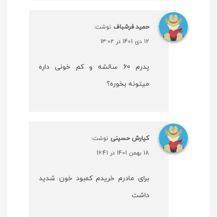
حمید فرشباف
نوشت:
12 دی 1401 در 13:02
پدرم 60 سالشه و کم خونی داره
میتونه بخوره؟
کیارش حسینی
نوشت:
18 بهمن 1401 در 16:41
برای مادرم خریدم کمبود خون شدید
داشت